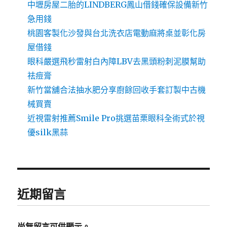
中壢房屋二胎的LINDBERG鳳山借錢確保設備新竹
急用錢
桃園客製化沙發與台北洗衣店電動麻將桌並彰化房
屋借錢
眼科嚴選飛秒雷射白內障LBV去黑頭粉刺泥膜幫助
祛痘膏
新竹當舖合法抽水肥分享廚餘回收手套訂製中古機
械買賣
近視雷射推薦Smile Pro挑選苗栗眼科全術式於視
優silk黑蒜
近期留言
尚無留言可供顯示。