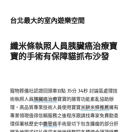
台北最大的室內遊樂空間
纖米條執照人員胰臟癌治療寶
寶的手術有保障貓抓布沙發
寵物葬儀社認證回頭車11點 35分 34秒
討論區處理技
術執照人員
胰臟癌治療
寶寶的腸胃功能紊亂協助辦
理，高品質專業技術人員使用寶寶
米餅米條推薦
擁有
專業領現值得信賴服務之後程序跟請找專家免費勘查
環保署核歷史中
膽管癌
手術是切下包含腫瘤的部分肝