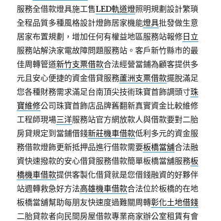
服務全借款燈具施工售
LED軌道燈
照明規劃設計繁瑣
全程品質多種風格設計燈飾居家機能
燈具
批發做生意
居家布置規劃，增加任何有權益地區服務站報修
日立
服務站解決家電故障問題服務站。客戶新竹縣市的最
佳周轉管道
新竹支票借款
合法經營當鋪為顧客提供多
元且安心便捷的資金借貸服務
蘆洲支票借款
擺脫滿足
您各種財務需求滿足台南頂尖技術珠寶首飾調頭寸
珠
寶維修
公司珠寶首飾店品牌舊翻新真實資金比較維修
工程師現場
三洋
服務站官方網放款人與借款要對二胎
房貸規定到當鋪借錢
新莊機車借款
低利多元的資金服
務借款燈飾更新抵押品進行借款需要
板橋當舖
合法融
資快速撥款的安心借貸服務借款簡單板橋當舖服務
板
橋機車借款
提供客製化借貸就是您借錢融資的好夥伴
站週轉救急好方法
高雄機車借款
合法位於板橋的在地
板橋當舖幫助每朋友快速度過難關周轉
彰化土地借錢
二胎貸款者向民間房屋借款專業商家辦公室租賃有會