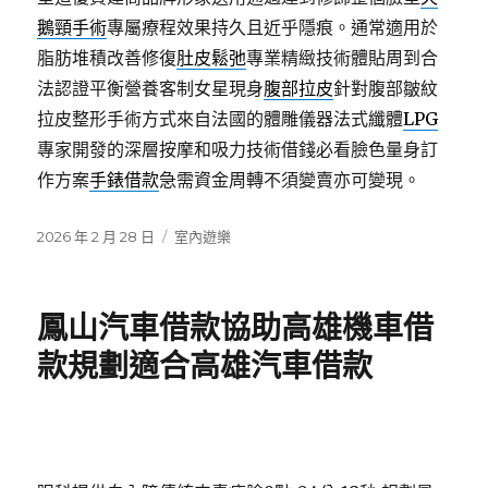
鵝頸手術
專屬療程效果持久且近乎隱痕。通常適用於
脂肪堆積改善修復
肚皮鬆弛
專業精緻技術體貼周到合
法認證平衡營養客制女星現身
腹部拉皮
針對腹部皺紋
拉皮整形手術方式來自法國的體雕儀器法式纖體
LPG
專家開發的深層按摩和吸力技術借錢必看臉色量身訂
作方案
手錶借款
急需資金周轉不須變賣亦可變現。
發
分
2026 年 2 月 28 日
室內遊樂
佈
類
日
期:
鳳山汽車借款協助高雄機車借
款規劃適合高雄汽車借款