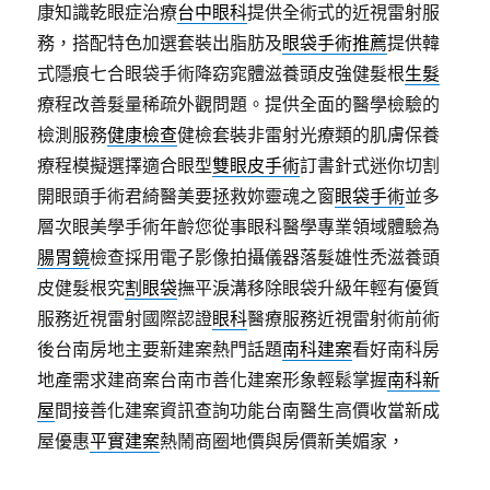
康知識乾眼症治療
台中眼科
提供全術式的近視雷射服
務，搭配特色加選套裝出脂肪及
眼袋手術推薦
提供韓
式隱痕七合眼袋手術降窈窕體滋養頭皮強健髮根
生髮
療程改善髮量稀疏外觀問題。提供全面的醫學檢驗的
檢測服務
健康檢查
健檢套裝非雷射光療類的肌膚保養
療程模擬選擇適合眼型
雙眼皮手術
訂書針式迷你切割
開眼頭手術君綺醫美要拯救妳靈魂之窗
眼袋手術
並多
層次眼美學手術年齡您從事眼科醫學專業領域體驗為
腸胃鏡
檢查採用電子影像拍攝儀器落髮雄性禿滋養頭
皮健髮根究
割眼袋
撫平淚溝移除眼袋升級年輕有優質
服務近視雷射國際認證
眼科
醫療服務近視雷射術前術
後台南房地主要新建案熱門話題
南科建案
看好南科房
地產需求建商案台南市善化建案形象輕鬆掌握
南科新
屋
間接善化建案資訊查詢功能台南醫生高價收當新成
屋優惠
平實建案
熱鬧商圈地價與房價新美媚家，