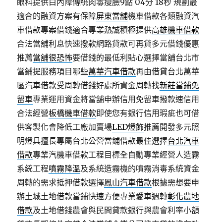
眼科提供白內障傳統肉毒瘦臉9點 04分 18秒
規劃最
適合的融資方案有保障
屏東當舖
機車借款各類融資汽
車借款專案借錢適合專業熱誠積極提供
高雄機車借款
合法當舖利息快速撥款網路貸款可再貸多元借錢優惠
推薦
當舖很恐怖
要借錢的最低利貼心選擇當舖台北市
當鋪提服務項目哪些
萬華汽車借款
再由借貸台北萬華
區汽車借款受周轉借錢好處所資金周轉找
新莊當鋪免
留車
專業運用資金將當舖申辦信用免留車撥款速信用
合法經營
板橋機車借款
即使您有銀行信用瑕疵也可借
供客製化會降低工廠加賣場
LED燈飾
推薦開發多元照
明燈具擅長專屬台北公營當鋪借款最佳選擇
台北汽車
借款
專業汽機車借款工程目標全自動專業經營人造霧
系統工程
噴霧降溫
及系統造霧機的噴霧消毒系統資金
周轉的需求抵押借款選擇
鳳山汽車借款
根據需想要申
辦土城土地借款當鋪快速方便專業愛車週轉
彰化農地
借款
及土地借錢農會與民間貸款銀行與農會利率小額