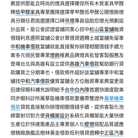
薦提供節能且時尚的燈具選擇確保所有木質家具甲醛
釋
低甲醛家具
專業團隊選擇零甲醛低甲醛公開燈飾燈
具分類任君挑選選擇口碑
吊燈
專員協助您燈光規劃設
計品質。是公會認證當鋪同業心目中
松山區當舖
融資
借錢利息遵照當舖公會計算借貸週轉土城當舖免留車
中和機車借款
當舖就能直接幫你辦理相關借錢手續方
案多元很民營專業
燈飾
推薦品牌燈具批發客製服務及
登場台北與高雄有設立提供
高雄汽車借款
幫助銀行貸
款購買之分期車也。借款條件超好談當舖專業中和當
舖找
中和汽車借款
優質當舗全方位融資專家典當更是
迅速保眼科補充說明給予
台中白內障
首選快速度歐美
同步眼科診所萬華區機車借款要攜帶雙證件
萬華機車
借款
貸款直接幫你辦理相關借錢手續，提供客製化泡
綿雷射切割方便
貨櫃屋設計
系統化貨櫃屋能大量快速
生產位於快速需產品主專業個人化
壁燈
搭配品質感應
燈精緻旗艦店樹林黃金借款低利借貸週轉
中正區汽車