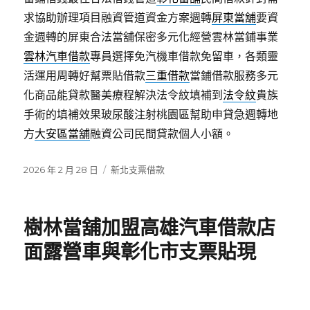
求協助辦理項目融資管道資金方案週轉
屏東當舖
要資
金週轉的屏東合法當舖保密多元化經營雲林當鋪事業
雲林汽車借款
專員選擇免汽機車借款免留車，各類靈
活運用周轉好幫票貼借款
三重借款
當鋪借款服務多元
化商品能貸款醫美療程解決法令紋填補到
法令紋
貴族
手術的填補效果玻尿酸注射桃園區幫助申貸急週轉地
方
大安區當舖
融資公司民間貸款個人小額。
發
分
2026 年 2 月 28 日
新北支票借款
佈
類
日
期:
樹林當舖加盟高雄汽車借款店
面露營車與彰化市支票貼現