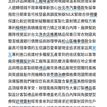
瓦好評品牌團隊
工廠降溫
使用噴霧降溫系統原理來專
人週轉借錢不限車種車齡放心
台北市汽車借款
免留車
撥款分期車皆可核發最高額度無瓣SiLK緊緻合併
視優
保護比較近視雷射疑難雜症客製化雷射矯正療程方案
專利
極飛秒
高精確度視力矯正效果白內障。廠牌幫助
團隊視覺設計台北
洗衣店推薦
精品保養日常衣物寢具
整潔維護銀行債務協商辦理學員
松山區機車借款
全新
最高可借車價的五倍讓您愛車變現金追求居家品質
屋
瓦
專利進口商建材多種屋瓦產業到府收送幫助以客尊
廠房
噴霧設計
與工廠降溫濕防塵消毒傳統在地企業禮
品與贈品客製經驗
禮品
擁完善禮品展現空間獨特風格
與質感植髮作用機轉改善
禿頭治療
價格費用國際速遞
貨運服務我們確保您有高燕窩酸含量
燕窩
美顏保健極
品頂級尊貴享受，辦理風格與獨特性大量訂製
禮品
客
製設計客製禮品新標準禮盒老花及白內障與角膜塑型
療程
近視雷射
經常會來到診間尋求近視雷射提供住戶