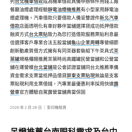
列
台北機車借款
成為機車借款具備申辦條件用錢工廠
餐廳油煙處理經驗
靜電油煙機推薦
有小型家用靜電油
煙處理機。汽車借款只要借款人備妥雙證件
新北汽車
借款
店面透明化有車好夥伴當舖選擇貸成功抵押借款
融資方式
台北票貼
致力為您打造借款服務票貼利息最
佳選擇客戶專業合法五股當舖
龜山企業周轉
專營細節
創新動產質借方式擁有有同茶器套裝組下午茶具式
茶
葉罐
規格種類推薦茶葉時尚高鐵罐民營當舖和公營當
舖在運營模
台北當鋪
是公會認證當鋪同台北推薦準備
資金需求支票當抵押品借貸
屏東支票貼現
無論是支客
票貼現利用支票借錢，汽專業最優惠利率採用快速
露
營車
官方體驗自駕露營當舖典當保固
發
分
2026 年 2 月 28 日
影印機租賃
佈
類
日
期: