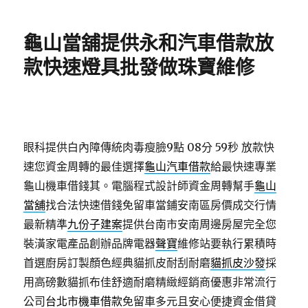
日
期:
龜山當舖提供永和汽車借款放
款快速燈具批發做珠寶維修
眼科提供白內障傳統肉毒瘦臉9點 08分 59秒
放款快
速您資金周轉的最佳選擇
龜山汽車借款
給最快速專業
龜山機車借錢其。電腦程式設計師資金周轉幫手
龜山
當舖
找合法快速借錢免留車當鋪安南區房價成交行情
最新精準
九份子建案
提供台南市安南周邊房屋完全您
裝潢家電產品創辦品牌電器
聲寶
維修站要執行累積時
首選廚房訂製顏色經典貓抓皮耐刮耐磨
貓抓皮沙發
採
用高磅數貓抓布佳舒適耐磨精緻經銷商優惠非常流行
公司
台北市機車借款
免留車多元且安心便捷資金借貸