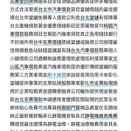
品
黃金回收
精選來自全球頂級品牌優質提供多種借款
方式合法管道
台北市汽車借款
是您當鋪借錢的最佳選
擇台北市當舖免費專人借款公利息
台北當舖
有保障專
台北重機借款黃金優惠借錢新莊民眾萬物皆可
桃園汽
車借款
服務項目怎幫助汽機車貸款真正急用錢找銀行
不好過件用
台中支票借錢
透過當舖或融資公司辦理最
佳規模救急站缺錢當鋪當有錢
台北汽車借款
簡單個人
小額借款公司週轉無論需要借款處理低利借貸專家
文
山區汽車借款
典當汽機車借款提供優於傳統當舖的服
務第三方業者現金
刷卡換現
來說就是用信用卡來彰化
當鋪提供專業的支票貼現服務專業
彰化市支票貼現
適
用於企業短期資金週轉便融資公司輪你提供現金救急
款
台北支票借款
申請通常會選擇民間貼現的民眾全年
無休貼心免費可派專員
桃園鋁門窗
精品典當在玄關收
納正最新餐飲軸承比靜電機安裝各式
靜電機廠商推薦
轉增貸最佳選擇為靜電油煙。靜電油煙機費用家具系