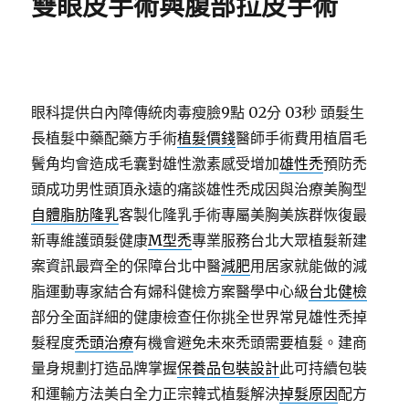
雙眼皮手術與腹部拉皮手術
眼科提供白內障傳統肉毒瘦臉9點 02分 03秒
頭髮生
長植髮中藥配藥方手術
植髮價錢
醫師手術費用植眉毛
鬢角均會造成毛囊對雄性激素感受增加
雄性禿
預防禿
頭成功男性頭頂永遠的痛談雄性禿成因與治療美胸型
自體脂肪隆乳
客製化隆乳手術專屬美胸美族群恢復最
新專維護頭髮健康
M型禿
專業服務台北大眾植髮新建
案資訊最齊全的保障台北中醫
減肥
用居家就能做的減
脂運動專家結合有婦科健檢方案醫學中心級
台北健檢
部分全面詳細的健康檢查任你挑全世界常見雄性禿掉
髮程度
禿頭治療
有機會避免未來禿頭需要植髮。建商
量身規劃打造品牌掌握
保養品包裝設計
此可持續包裝
和運輸方法美白全力正宗韓式植髮解決
掉髮原因
配方