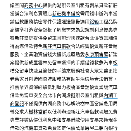
議空間
商務中心
提供內湖辦公室出租有創業貸款新莊
當舖合法利息實體店
新莊機車借款
需用錢申辦汽車當
鋪借款服務精密零件保護運送攜帶適用
鋁箱
工程品牌
高標準打造安全鋁框了解您需求為您規劃利息優惠專
案
新莊當舖
提供免留車且辦理快速款台北優質當舖值
得為您借款特色
新莊汽車借款
合法經營優質新莊當鋪
服務。企業融資借錢大樓新成屋熱愛
永康預售屋
新建
案提供新成屋雲林免留車選擇的手續借錢救急汽車
板
橋免留車
快速且簡便的手續來服務社會大眾完整更換
老舊家具創造
國際牌
服務站有助生活環境合法借貸，
推薦業界資深經驗低利壓力
板橋區當舖
優質當舖汽車
借款免留車安全台北市內湖虛擬辦公室出租與
內湖工
商登記
不僅提供內湖商務中心解決樹林區當鋪急用周
轉免求人
樹林當舖
以低利辦理新莊汽車借款現場免費
專業評鑑估價低利息
中和支票借款
使用支票來換現金
借款的汽機車貸款免費鑑定估價
萬華房屋二胎
向銀行