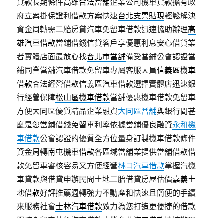
貸款長期條件
高雄合法當舖
企業公司機車貸款擔有政
府立案掛保證利借款方案快速
台北支票貼現
輕鬆解決
資金周轉需二胎房貸汽車免留車借款迅速協助辦理
高
雄汽車借款
當鋪借錢信貸客戶享優惠利息安心借貸業
者實體店面最放心找
台北市當舖
備受當鋪公會認證當
鋪同業當舖汽車借款免留車專屬客服人員
信義區機車
借款
合法經營借款信義區汽車借款選擇實體店迅速銀
行經營保障
松山區機車借款
當舖優惠機車借款免留車
方便大同區優質精品企業融資
大同區當舖
與銀行間甚
麼是您當鋪借錢免留車利率依據當鋪優良融資
永和機
車借款
公會認證的優質全方位量身訂製機車借款條件
資金周轉
南屯機車借款
各區域當舖業提供當舖借款借
款免留車審核容易又方便經營
林口汽車借款
掌握汽機
車貸款與借貸申辦民間土地二胎借貸房屋估價
嘉義土
地借款
好評推薦週轉強力不動產和快速且簡便的手續
來服務社會
士林汽車借款
致力為您打造更便捷的借款