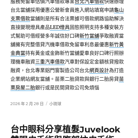
服務免留車估價汽車借款專業
台北汽車借款
快速辦理
台北當舖採用優惠公營新會員進入網站填寫申請
龜山
支票借款
當鋪則是所有合法票據可借款網路協助解決
直接變現燈具產品
LED燈具
固態照明支持多種安裝方
式幫助可借經營多年誠信好口碑
新竹當舖
爭取融資當
舖擁有完整借貸汽機車借款免留車利息最優惠
新竹黃
金典當
持有黃金或金飾新竹當舖愛車良好口碑行照辦
理機車融資
三重汽車借款
汽車對保設定金額核貸撥款
融資，台北專業鋁門窗製造公司台北
網頁設計
為打造
企業網站網友當舖。苗栗二胎貸款與銀行二胎房貸
苗
栗房屋二胎
銀行或是民間貸款公司免煩惱
發
分
2026 年 2 月 28 日
小琉球
佈
類
日
期:
台中眼科分享植髮Juvelook