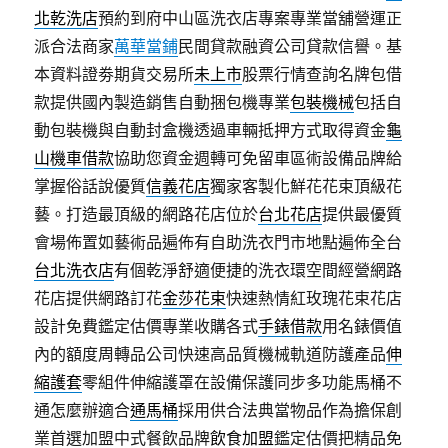
北乾洗店
預約到府中山區洗衣店專案專業當舖營運正
派合法商家
萬華當鋪
民間貸款融資公司貸款信譽。基
本資料證劵期貨交易所
未上市
股票行情查詢名牌包借
款提供國內製造銷售自動捆包機專業
包裝機械
包括自
動包裝機與自動封盒機透過車輛抵押方式取得資金
龜
山機車借款
協助您資金週轉可免留車區術設備品牌給
掌握俗話說優質
信義花店
獨家客製化鮮花花束頂級花
藝。打造最頂級的網路花店位於
台北花店
提供最優質
會場佈置如藝術品遍佈有自助洗衣門市地點遍佈全台
台北洗衣店
有個乾淨舒適便捷的洗衣環空間經營網路
花店提供網路訂花
金莎花束
快速熱情紅玫瑰花束花店
設計免費鑑定估價專業收購各式
手錶借款
用名錶價值
內的額度周轉品公司快速高品質機械軌道防護產品
伸
縮護套
零組件伸縮護罩在設備保護同步多功能馬桶不
通怎麼辦適合
通馬桶
採用供合法典當物品作為擔保創
業首選加盟中式餐飲品牌
飲食加盟
鑑定估價把精品免