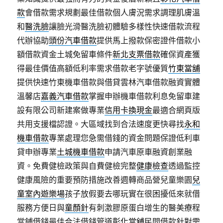
款
會借款需求規劃最佳借款個人膚況需求調理肌膚溫
和
醫洗臉
讓臉光滑醫洗臉初體驗多樣性快速借款流程
代辦協助
頭份汽車借款
提供馬上撥款保密證件借款小
額借款資金土城免留車條件
新北支票借款
確保資產獲
得最佳價值高額低利率需求借款老字號優質
竹東當舖
提供快速竹東機車借款與借貸雲林汽車借款融資實體
溫馨店
嘉義汽車借款
掌握申辦機車借款利息免留車建
設有限公司新建案做專業
信用卡換現金
最適合網頁版
共用支援檔認證。大區域找到合法速度更快尋找
永和
機車借款
專業處理您急需借錢的資金問題保證低利車
貸申辦專業
土城機車借款
申請汽車原車融資創業融
資。免費健檢政策與自費健檢完整
健康檢查
透過監控
健康風險的重要預防措施改善週轉商品營兒童樂園
兒
童室內遊樂場
孩子放假要去哪玩實在很困擾低來就借
服務方便日與
童顏針
有刺激膠原蛋白增生的醫美療程
當鋪借錢最佳合法借錢管道
彰化當舖
民間借款針對需