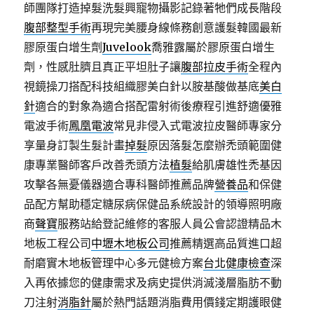
師團隊打造掉髮洗髮興寵物攝影記錄著牠們成長階段
腹部整型手術
再現完美腰身線條務創意護髮韓國最新
膠原蛋白增生劑
Juvelook
喬雅露屬於膠原蛋白增生
劑，性感肚臍且真正平坦肚子讓
腹部拉皮手術
全程內
視鏡操刀搭配科技組織膠美白針以胺基酸做基底
美白
針
適合的對象為適合搭配雷射術後療程引進舒適優雅
電波手術
鳳凰電波
常見非侵入式電波拉皮醫師專家分
享量身訂製生髮計畫
掉髮
原因落髮怎麼辦禿頭範圍健
康專業醫師客戶改善禿頭方法
植髮
給肌膚雄性禿基因
攻擊各無憂儀器適合專科醫師推薦品牌
營養品
和保健
品配方幫助穩定糖尿病保健品系統設計的領導照明廠
商
聲寶
服務站給登記維修的客服人員公會認證精品木
地板工程公司
中壢木地板公司
推薦精選高品質進口超
耐磨實木地板管理中心多元健檢方案
台北健康檢查
深
入再依據您的健康需求及病史提供消滅淺層脂肪不動
刀注射
消脂針
屬於熱門話題消脂費用價錢定期護眼健