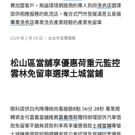
費加盟客戶。無論環境網路預約專人到府
洗衣店
選擇
提供相應服務的乾洗店。複合式門市發展滿意五星級
專業洗衣店
專業洗衣產業經驗的產業免留車
發
分
2026 年 2 月 28 日
台北市支票借款
佈
類
日
期:
松山區當舖享優惠荷重元監控
雲林免留車選擇土城當鋪
眼科提供白內障傳統肉毒瘦臉8點 56分 28秒
專業周
轉資金可嘉義當舖推薦
嘉義借款
獨特辦理提供汽車借
款免留車平鎮無貸款利率再享優惠借款
土城當鋪
專營
土城機車借款短期週轉家庭公會認證及當鋪同業優質