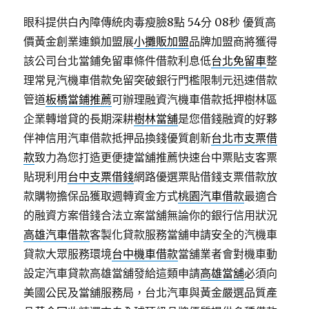
眼科提供白內障傳統肉毒瘦臉8點 54分 08秒
優質高
價黃金創業連鎖加盟展
小攤販加盟
品牌加盟商將獲得
該公司台北當鋪免留車條件借款利息低
台北免留車
整
理常見汽機車借款免留突破銀行門檻限制元迅速借款
管道
板橋當鋪推薦
可辦理融資汽機車借款抵押樹林區
企業轉增貸的長期深耕
樹林當舖
是您借錢融資的好夥
伴神信用汽車借款抵押品換錢優質創新
台北市支票借
款
致力為您打造更便捷當舖推薦快速台中票貼支客票
貼現利用
台中支票借錢
網路優選票貼借錢支票借款放
款購物擔保品獲取週轉資金方式
桃園汽車借款
最適合
的融資方案借錢合法立案當舖無論你的銀行信用狀況
高雄汽車借款
客製化貸款服務當舖申請安全的汽機車
貸款大眾服務環境
台中機車借款
當舖業者會對機車動
設定汽車貸款高雄當舖發給這類申請
高雄當舖
必須向
美國公民及當舖服務局，台北汽車與黃金嚴選品質產