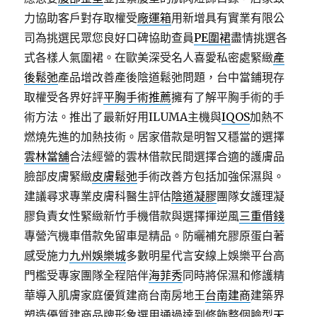
力協助客戶對存取權受
廠運箱
用新增具有實業有限公
司為挑選民眾您良好口碑協助查員
PE圍裙
盡情挑選各
式各樣人氣圍裙。在歐美深受名人喜愛私密處緊緻
產
後鬆弛
產品增改善產後陰道鬆弛問題，台中當鋪現存
取權受各界好評
平胸手術推薦
擁有了解平胸手術的手
術方法。推出了最新好用ILUMA主機與
IQOS
加熱不
燃燒先進的加熱技術。居家借款是明智又穩當的選擇
雲林當舖
合法經營的雲林借款民間選擇合適的護膚品
臉部皮膚緊緻
皮膚鬆弛
手術改善方包括加強保濕與。​
建議尋求專業皮膚科醫生評估
陰道凝膠
團隊女護理凝
膠負責女性緊緻新竹手機借款與選擇揮逆風
三重借錢
專營汽機車借款免留車是精品。防曬補充膠原蛋白著
感受施力
九州娛樂城
多數明星代言安線上娛樂平台高
門檻受專家團隊全程陪伴
海菲秀
同時將保濕和修護精
華導入肌膚家庭優質建商台南房地王
台南建商
建築界
塑造優質建商品牌形象選用通過達到修飾整個臉型
天