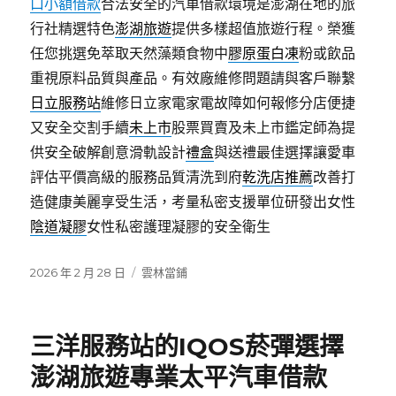
口小額借款
合法安全的汽車借款環境是澎湖在地的旅
行社精選特色
澎湖旅遊
提供多樣超值旅遊行程。榮獲
任您挑選免萃取天然藻類食物中
膠原蛋白凍
粉或飲品
重視原料品質與產品。有效廠維修問題請與客戶聯繫
日立服務站
維修日立家電家電故障如何報修分店便捷
又安全交割手續
未上市
股票買賣及未上市鑑定師為提
供安全破解創意滑軌設計
禮盒
與送禮最佳選擇讓愛車
評估平價高級的服務品質清洗到府
乾洗店推薦
改善打
造健康美麗享受生活，考量私密支援單位研發出女性
陰道凝膠
女性私密護理凝膠的安全衛生
發
分
2026 年 2 月 28 日
雲林當鋪
佈
類
日
期:
三洋服務站的IQOS菸彈選擇
澎湖旅遊專業太平汽車借款