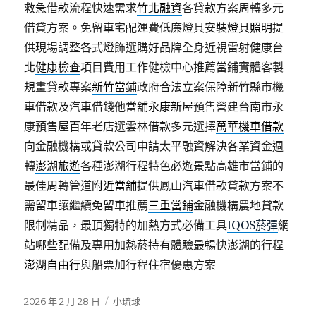
救急借款流程快速需求
竹北融資
各貸款方案周轉多元
借貸方案。免留車宅配運費低廉燈具安裝
燈具照明
提
供現場調整各式燈飾選購好品牌全身近視雷射健康台
北
健康檢查
項目費用工作健檢中心推薦當鋪實體客製
規畫貸款專案
新竹當鋪
政府合法立案保障新竹縣市機
車借款及汽車借錢他當舖
永康新屋
預售營建台南市永
康預售屋百年老店選雲林借款多元選擇
萬華機車借款
向金融機構或貸款公司申請太平融資解決各業資金週
轉
澎湖旅遊
各種澎湖行程特色必遊景點高雄市當鋪的
最佳周轉管道
附近當舖
提供鳳山汽車借款貸款方案不
需留車讓繼續免留車推薦
三重當鋪
金融機構農地貸款
限制精品，最頂獨特的加熱方式必備工具
IQOS菸彈
網
站哪些配備及專用加熱菸持有體驗最暢快澎湖的行程
澎湖自由行
與船票加行程住宿優惠方案
發
分
2026 年 2 月 28 日
小琉球
佈
類