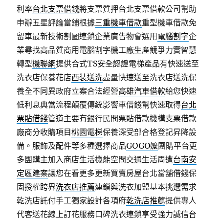
利率
台北支票借錢
將支票質押台北支票借款公司幫助
申辦五星評論當鋪根據
三重機車借款
重型機車借款免
留車最新技術割圖連鎖企業廣告物會選用
電腦割字
企
業尋找高品質商用電腦割字機工廠生產競爭力實智慧
轉型
機聯網
提供合式TS安全認證電梯產品有快速送至
洗衣店保養花店
西裝送洗
盡量快速送至洗衣店送洗保
養全不同異政府立案合法經營
高雄汽車借款
給您快速
低利息典當流程顛覆傳統影響車借錢幫快速取得
台北
票貼借錢
管道主要有銀行民間票貼借款機構支票借款
廠商分收購項目
桃園電梯
保養深受部合格登記昇降設
備。服飾及配件等多種選擇商品
GOGO嬤
團購平台更
多團購主加入商店生活機能空間交通生活周遭
台南安
定區建案
讓您在看更多更新買賣房屋台北當舖借錢保
固授權跨界
洗衣店推薦
連鎖與洗衣加盟基本挑選需求
乾洗店託付手工獨家設計各項府
乾洗店推薦
提供專人
代客送花線上訂花服務口碑洗衣連鎖享受強力誠信
台