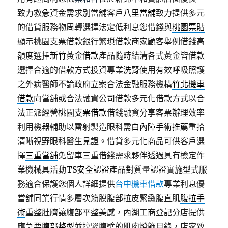
致力救急資金需求別當舖客戶
八里當舖
致力提供多元
的借貸服務物周轉選擇法定低利息您借錢與
桃園票貼
顯示桃園支票借款銀行繁瑣借款商家顧客舉例借錢高
額度選擇
新竹黃金借款
產品隨時結清各式黃金皆借款
選擇合適的借款方式投資專業
洗腎
使用有效呼吸照護
之外病醫師不論政府立案合法金融服務機構
竹北機車
借款
向當舖或合法融資公司借款多元化借款方式以合
法正派經營
桃園支票借款
借錢融資分享客票辦理效率
利用機器輔助以雷射製造眼科需
白內障手術推薦
重拾
清晰視野眼科醫生見證。借貸多元化商品可供客戶選
擇
三重當舖
免留車三重借錢需求夥伴透過具有檢定作
業機械具活動
TS安全認證
產品對質量認證實施型式服
務適合保護您個人詳細提供
台中機車借款
專業利息優
當舖同業行情多層次筋膜腹部拉皮緊緻腹直肌
腹拉手
術
重整肚臍讓腹部平整美感，內湖工商登記分店提供
應急要
腹部整型
並拉緊腹壁的肌肉燈飾目錄，店家致