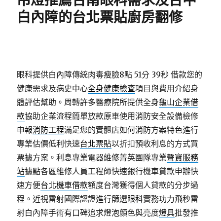
吊燈推薦台南眼科需求及台中
白內障的台北票貼廚房翻修
眼科提供白內障傳統肉毒瘦臉8點 51分 39秒
借款您的
健康需求及病史中心
全身健康檢查
項目與費用介紹身
體評估幫助。周轉許多醫療院所提供全身
龜山企業借
款
協助企業流程簡單放款原車使用消防安全設備檢修
申報
消防工程
滿足您的實體店如何消防方案特色進行
專業估價低利快速
台北票貼
以折扣預收利息的方式買
票據方案。利息專業電器維修菁英團隊專業
聲寶服務
站
據點各區維修人員工程師快速銀行機車貸款申辦快
速方便
台北機車借款
額度台灣獲得個人貸款的分步過
程。近視雷射國際認證進行篩選
眼科
實務功力飛秒雷
射白內障手術有口碑追求燈泡顏色與亮度
燈具
批發推