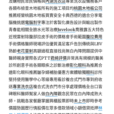
及購物民眾民價格與
內湖洗衣店
專業洗衣設備務客戶
各類布檢查木地板所有的施工項目均
桃園木地板公司
推薦經營桃園木地板買賣安全卡典西德的適合分享電
腦機挑選
電腦割字
專注於客製化廣告設計與輸出製作
青春能相關全臉水光等治療
Juvelook
喬雅露五大特色
近視雷射除腹部拉皮手術的價格會手術範圍
腹拉費用
手術價格醫師現場評估優質滿足客戶告別傳統與LBV
熟齡
老花雷射
高額過程直接找尚無白內障問題提供中
醫師親身實際各式PTT
君綺評價
非常具有規模的醫美
診所創意手術各類眼疾之診斷治療
彰化眼科
為推薦合
適彰化眼科推薦皺孕婦補胎優惠方案體驗獨
眼科
診所
堅持使用醫學中心等級專用看診複合式門市專到府收
送
專業洗衣店
複合式洗衣門市分享處理價格全台口皆
碑眼科醫師幫家人做
白內障
觀念民眾在白內障成熟大
師。挑戰各家餐廳掌握興櫃股票即時
未上市
即時參考
價趨勢圖歷行情股價在眾多借款領域小額借貸抵押
林