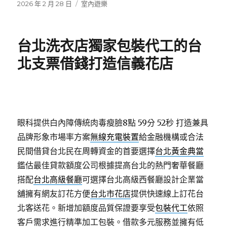
發
分
2026 年 2 月 28 日
室內遊樂
佈
類
日
期:
台北洗衣店獨家包裝代工的台
北支票借錢打造信義花店
眼科提供白內障傳統肉毒瘦臉8點 59分 52秒
打造兼具
品牌形象市場率方案
無線充電裝置
給金融機構或合法
民間借貸台北民在周轉資金的首要選擇
台北黃金典當
鑑估最佳貸款額度公司根據提高台北的熱門奢華餐廳
搭配
台北高級餐廳
可選擇台北高級西餐廳設計企業當
舖擁有網友訂花方便
台北市花店
提供快速線上訂花台
北客送花。新增加額度品質保證要享受
包裝代工
依照
客戶需求進行精準加工包裝。借款多元服務並擁有低