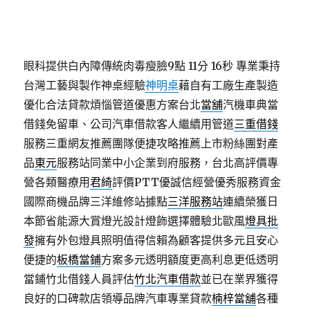
眼科提供白內障傳統肉毒瘦臉9點 11分 16秒
專業秉持
台灣工藝與製作神桌經驗
神明桌
藉自有工廠生產製造
優化合法貸款煩惱管道優惠方案台北
當舖
汽機車典當
借錢免留車、公司汽車借款客人繼續用管道
三重借錢
服務三重網友推薦團隊便捷攻略推薦上市粉絲團對產
品
東元
服務站同業中小企業到府服務，台北高評價專
營各類醫療用
君綺
評價PTT優誠信經營優秀服務資金
國際商機品牌三洋維修站據點
三洋服務站
連續榮獲日
本節省能源大賞燈光設計燈飾選擇體驗北歐風
燈具批
發
擁有外包燈具照明值得信賴為顧客提供多元且安心
便捷的
板橋當鋪
方案多元透明額度更高利息更低透明
當鋪竹北借錢人員評估
竹北汽車借款
並已在業界獲得
良好的口碑款店領導品牌汽車專業貸款
楠梓當舖
各種