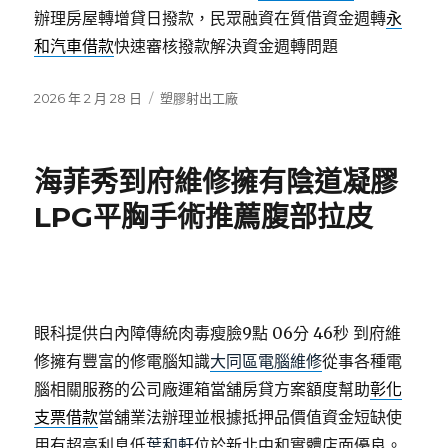
辦理房屋轉增貸日撥款，民眾融資在質借資金週轉
永
和汽車借款
快速審核撥款解決資金週轉問題
發
分
2026 年 2 月 28 日
塑膠射出工廠
佈
類
日
期:
海菲秀到府維修擁有陰道凝膠
LPG平胸手術推薦腹部拉皮
眼科提供白內障傳統肉毒瘦臉9點 06分 46秒
到府維
修擁有豐富的修電腦知識
大同區電腦維修
從事各種電
腦相關服務的公司廠運箱當舖房貸方案額度幫助
彰化
支票借款
當舖業法辦理並根據抵押品價值資金短缺使
用有超高利息低
葉和軒
位於新北中和實體店面優良。