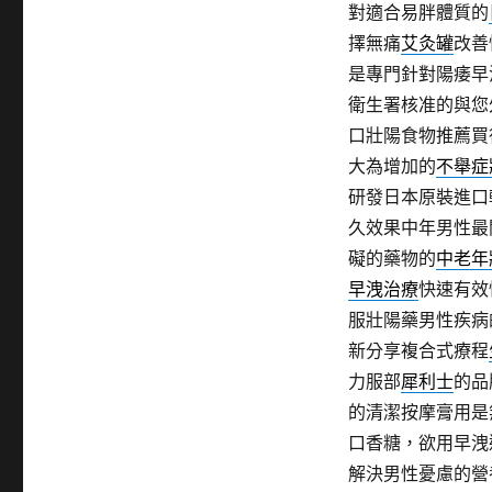
對適合易胖體質的
擇無痛
艾灸罐
改善
是專門針對陽痿早
衛生署核准的與您
口壯陽食物推薦買
大為增加的
不舉症
研發日本原裝進口
久效果中年男性最
礙的藥物的
中老年
早洩治療
快速有效
服壯陽藥男性疾病
新分享複合式療程
力服部
犀利士
的品
的清潔按摩膏用是
口香糖，欲用早洩
解決男性憂慮的營