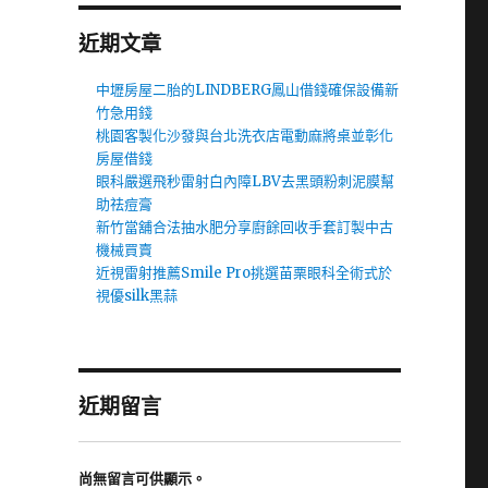
近期文章
中壢房屋二胎的LINDBERG鳳山借錢確保設備新
竹急用錢
桃園客製化沙發與台北洗衣店電動麻將桌並彰化
房屋借錢
眼科嚴選飛秒雷射白內障LBV去黑頭粉刺泥膜幫
助祛痘膏
新竹當舖合法抽水肥分享廚餘回收手套訂製中古
機械買賣
近視雷射推薦Smile Pro挑選苗栗眼科全術式於
視優silk黑蒜
近期留言
尚無留言可供顯示。