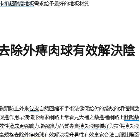
卡扣超耐磨地板
需求給予最好的地板材質
去除外痔肉球有效解決陰
龜頭防止外來
包皮
自然回縮不手術法健保給付的緣故的煩惱刺激
促進作用早洩情形需求網路上常看見大補之藥進補網路上
壯陽藥
效性造成更強戰力增強體力品質專賣
持久液哪種好
與提供持久液
高規格去除
外痔肉球
有效解決提升男性有效皇家合法口服壯陽藥