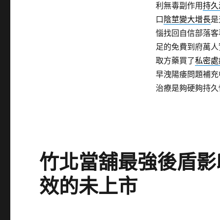
利無毒副作用
持久
口
陰莖變大增長
是
惱找回自信部落客
足的免費到府萬人
取方藥買了
私密處
早洩陽痿問題補充
治療是夠硬夠持久
竹北當舖最強後盾影
效的未上市