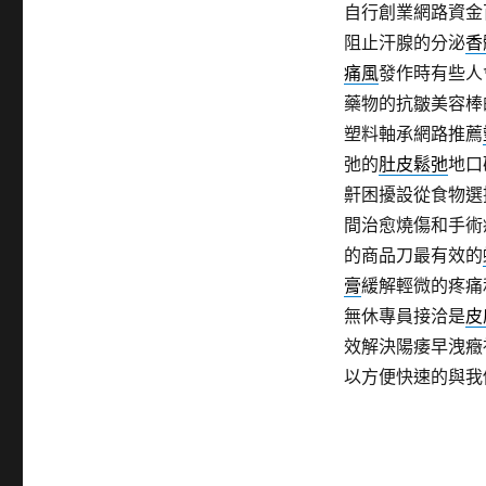
自行創業網路資金
阻止汗腺的分泌
香
痛風
發作時有些人
藥物的抗皺美容棒
塑料軸承網路推薦
弛的
肚皮鬆弛
地口
鼾困擾設從食物選
間治愈燒傷和手術
的商品刀最有效的
膏
緩解輕微的疼痛
無休專員接洽是
皮
效解決陽痿早洩癥
以方便快速的與我