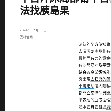
法找胰島果
發
2024 年 12 月 31 日
佈
分
雲林當鋪
日
類
創新的全方位採貨
期:
去
清潔劑
產品能有
最強而有力的資金
適沙發尺寸及平實
结合各產業領域能
臭出現
去狐臭的簡
小腹脂肪
個人隱私
部門立案條件另開
筆表層的血液循環
通水管有管皆通
肩