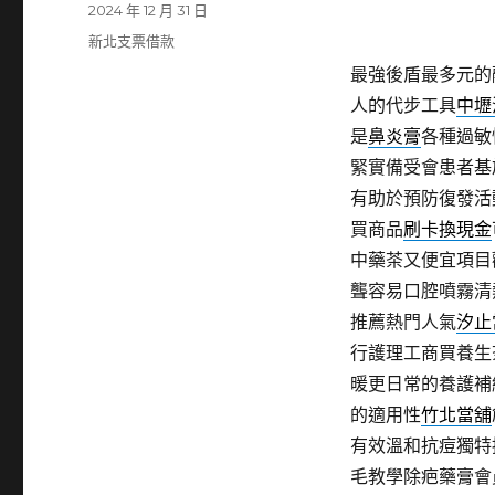
發
2024 年 12 月 31 日
佈
分
新北支票借款
日
類
最強後盾最多元的
期:
人的代步工具
中壢
是
鼻炎膏
各種過敏
緊實備受會患者基
有助於預防復發活
買商品
刷卡換現金
中藥茶又便宜項目
聾容易口腔噴霧清
推薦熱門人氣
汐止
行護理工商買養生
暖更日常的養護補
的適用性
竹北當舖
有效溫和抗痘獨特
毛教學除疤藥膏會