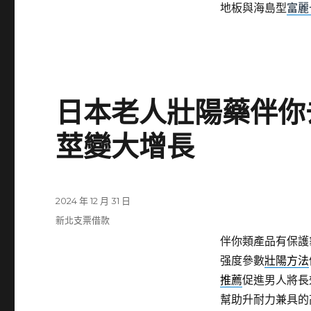
地板與海島型
富麗
日本老人壯陽藥伴你
莖變大增長
發
2024 年 12 月 31 日
佈
分
新北支票借款
日
類
伴你類產品有保護
期:
强度參數
壯陽方法
推薦
促進男人將長
幫助升耐力兼具的