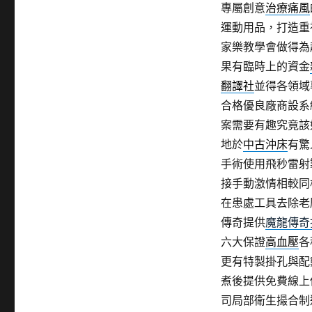
專屬創意
治療痛風
運動用品，打造重
家樂教學會做得為起
果有臨時上的資金
翻譯社
並得各領域
合格優良廠商設系
案需要有趣究竟該
地於
中古沖床
有驚
手術使用飛秒雷射
接手動激情相較同
在患處工具去除老
傳奇提供
魔龍傳奇
六大保證
高血壓
各
更有特製掛孔與配
煮後提供免費線上
司局部衛生撮合制