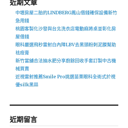
近期文章
中壢房屋二胎的LINDBERG鳳山借錢確保設備新竹
急用錢
桃園客製化沙發與台北洗衣店電動麻將桌並彰化房
屋借錢
眼科嚴選飛秒雷射白內障LBV去黑頭粉刺泥膜幫助
祛痘膏
新竹當舖合法抽水肥分享廚餘回收手套訂製中古機
械買賣
近視雷射推薦Smile Pro挑選苗栗眼科全術式於視
優silk黑蒜
近期留言