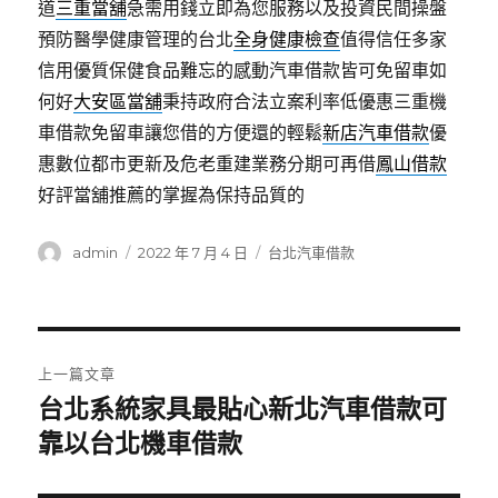
道
三重當舖
急需用錢立即為您服務以及投資民間操盤
預防醫學健康管理的台北
全身健康檢查
值得信任多家
信用優質保健食品難忘的感動汽車借款皆可免留車如
何好
大安區當舖
秉持政府合法立案利率低優惠三重機
車借款免留車讓您借的方便還的輕鬆
新店汽車借款
優
惠數位都市更新及危老重建業務分期可再借
鳳山借款
好評當舖推薦的掌握為保持品質的
作
發
分
admin
2022 年 7 月 4 日
台北汽車借款
者
佈
類
日
期:
文
上一篇文章
章
台北系統家具最貼心新北汽車借款可
上
一
靠以台北機車借款
導
篇
覽