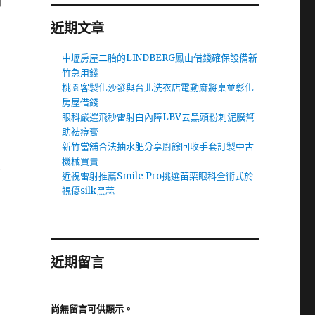
近期文章
中壢房屋二胎的LINDBERG鳳山借錢確保設備新
竹急用錢
桃園客製化沙發與台北洗衣店電動麻將桌並彰化
房屋借錢
眼科嚴選飛秒雷射白內障LBV去黑頭粉刺泥膜幫
助祛痘膏
新竹當舖合法抽水肥分享廚餘回收手套訂製中古
機械買賣
工
近視雷射推薦Smile Pro挑選苗栗眼科全術式於
視優silk黑蒜
近期留言
尚無留言可供顯示。