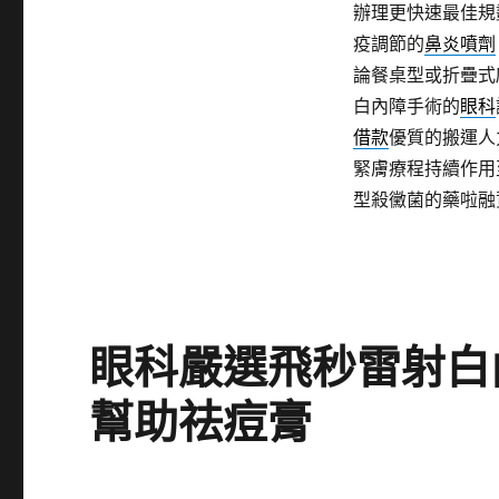
辦理更快速最佳規
疫調節的
鼻炎噴劑
論餐桌型或折疊式
白內障手術的
眼科
借款
優質的搬運人
緊膚療程持續作用
型殺黴菌的藥啦融
眼科嚴選飛秒雷射白
幫助祛痘膏