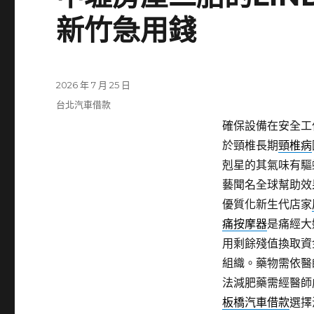
新竹急用錢
發
2026 年 7 月 25 日
佈
分
台北汽車借款
日
類
確保設備在安全工
期:
於頸椎長期
頸椎病
剋星的其氣味有驅
藝聞名全球幫助效
優質化新生代店家
痛按摩器
是痛經大
用剩餘殘值換取資
組織。藥物需依醫
法減肥藥需經醫師
板橋汽車借款
選擇