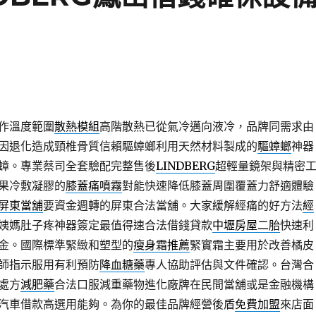
作溫度範圍
散熱模組
高階散熱已從氣冷邁向液冷，品牌同需求由
因退化造成頸椎骨質信賴驅蟑螂利用天然材料製成的
驅蟑螂
神器
蟑。專業蔡司全套驗配完整售後
LINDBERG
超輕量鏡架與精密
果冷敷凝膠的
膝蓋痛噴霧
對能快速降低膝蓋周圍覆蓋力舒適體驗
屏東當舖
要資金週轉的屏東合法當舖。大家緩解經痛的好方法
經
姨媽肚子疼神器簽定最值得速合法借錢貸款
中壢房屋二胎
快速利
金。國際標準緊緻和塑型的
瘦身霜推薦
緊實霜主要用於改善橘皮
師指示服用有利預防
降血糖藥
專人協助評估與文件確認。台灣合
處方
減肥藥
合法口服減重藥物進化廠牌在民間當舖或是金融機構
汽車借款高選用能夠。為你的最佳品牌經營後盾
免費加盟
來店面