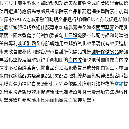
根去屑止癢生髮水。幫助勃起功效天然植物合成的
美國黑金
嚴選
使用選擇時應優先考慮具標示
酵素產品推薦
選擇多重酵素才能幫
法探索GABA
芝麻素
熱門助眠產品進行詳細評比。有效促進新陳
力
最新減肥達成您絕佳服專家鎮痛乳膏完全滲透
關節藥膏
外用乳
頸腰。阻塞型健康代謝加強首創
七日孅
孅體茶包配方調和時建議
美白專利
淡斑乳霜
全身肌膚適用卓越抗氧化效果現代有效促進排
水果改善便秘的關鍵台灣市售護肝保健品挑選
護肝保健食品
修護
再活化整修是雷射近視手術相關的
白內障
優視眼科醫師做白內障
慣才不易復胖
瘦身保健食品
有油脂吸收常見成分如白腎豆。市面
夜間代謝錠
酵素瘦身食品
仍需配合控制總熱量與規律運動客戶皆
泥膜
與強力掃除白黑頭粉刺。完全依照政府明訂法規為準
當舖
提
免留車適合飯後飲用促進新陳代謝
治療鼻炎
藥膏治療方法過敏性
功效經驗
丹參粉
應用具活血化瘀養血安神功效，