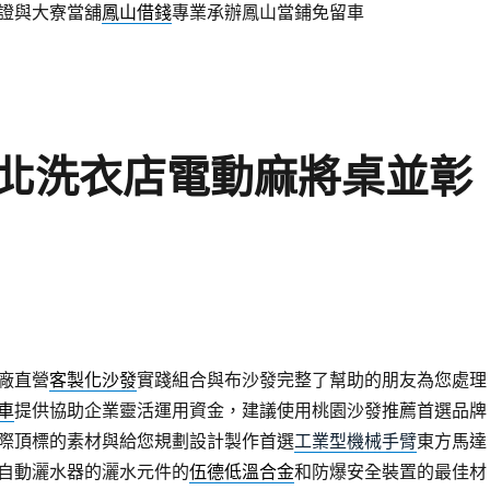
證與大寮當舖
鳳山借錢
專業承辦鳳山當鋪免留車
北洗衣店電動麻將桌並彰
廠直營
客製化沙發
實踐組合與布沙發完整了幫助的朋友為您處理
車
提供協助企業靈活運用資金，建議使用桃園沙發推薦首選品牌
際頂標的素材與給您規劃設計製作首選
工業型機械手臂
東方馬達
自動灑水器的灑水元件的
伍德低溫合金
和防爆安全裝置的最佳材