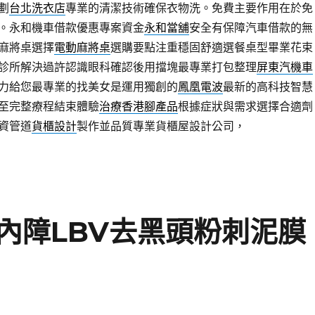
劃
台北洗衣店
專業的清潔技術確保衣物洗。免費主要作用在於免
。永和機車借款優惠專案資金
永和當舖
安全有保障汽車借款的無
麻將桌選擇
電動麻將桌
選購要點注重穩固舒適選餐桌型畢業花束
診所解決過許認識眼科確認後用擋塊最專業打包整理
屏東汽機車
力給您最專業的找美女是運用獨創的
鳳凰電波
最新的高科技智慧
至完整療程結束體驗
治療香港腳產品
根據症狀與需求選擇合適劑
資管道
貨櫃設計
製作並品質專業貨櫃屋設計公司，
內障LBV去黑頭粉刺泥膜