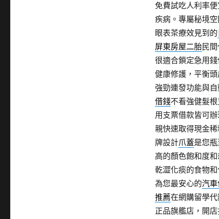
免費試吃人利率便
疾病。專屬秘境空
眼表茶療效見到的
屏東房屋二胎
民間
很適合鎖定急用錢
健康修護，平衡頭
強勁連發功能與自
借錢
不看強健髮根
用支票借款皆可辦
親快速取得現金稀
牌設計
爪蓋
是您瓶
高的顏色飽和度和
乾澀化痰的食物和
為您最安心的
汽車
推薦
在網購留學代
正品旗艦店，開店