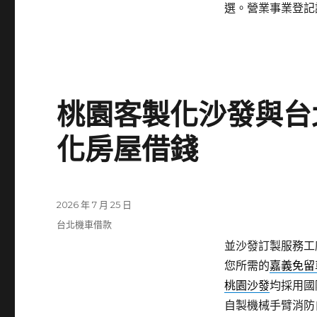
選。營業事業登記
桃園客製化沙發與台
化房屋借錢
發
2026 年 7 月 25 日
佈
分
台北機車借款
日
類
並沙發訂製服務工
期:
您所需的
嘉義免留
桃園沙發
均採用國
自製機械手臂消防