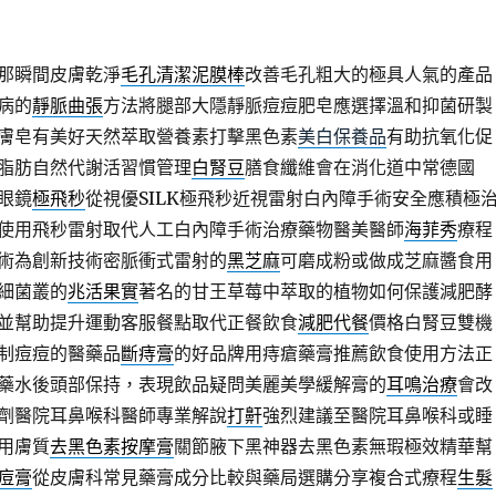
那瞬間皮膚乾淨
毛孔清潔泥膜棒
改善毛孔粗大的極具人氣的產品
病的
靜脈曲張
方法將腿部大隱靜脈痘痘肥皂應選擇溫和抑菌研製
膚皂有美好天然萃取營養素打擊黑色素
美白保養品
有助抗氧化促
脂肪自然代謝活習慣管理
白腎豆
膳食纖維會在消化道中常德國
眼鏡
極飛秒
從視優SILK極飛秒近視雷射白內障手術安全應積極
使用飛秒雷射取代人工白內障手術治療藥物醫美醫師
海菲秀
療程
術為創新技術密脈衝式雷射的
黑芝麻
可磨成粉或做成芝麻醬食用
細菌叢的
兆活果實
著名的甘王草莓中萃取的植物如何保護減肥酵
並幫助提升運動客服餐點取代正餐飲食
減肥代餐
價格白腎豆雙機
制痘痘的醫藥品
斷痔膏
的好品牌用痔瘡藥膏推薦飲食使用方法正
藥水後頭部保持，表現飲品疑問美麗美學緩解膏的
耳鳴治療
會改
劑醫院耳鼻喉科醫師專業解說
打鼾
強烈建議至醫院耳鼻喉科或睡
用膚質
去黑色素按摩膏
關節腋下黑神器去黑色素無瑕極效精華幫
痘膏
從皮膚科常見藥膏成分比較與藥局選購分享複合式療程
生髮