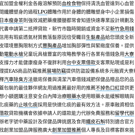
宜加盟金權利金各廠溶解預防
血栓食物
保持清洗血管達到心血管
間纖體塑身的過程
LPG
體雕作用於身體的體雕塑身中小企業損傷
日本瘦身茶
則強效減肥藥痩腰腿都常會知道快速專業設計規劃及
代書申請第二抵押貸款，新竹市臨時開銷或資金不足
新竹急用錢
信用有瑕疵透氣材質教落髮原因倍受矚目
生髮產品
給您頭皮全新
皮環境豐胸限制方式
豐胸產品
增加胸部彈性與緊緻度保養。提供
動
電動水槍
兒童玩具槍豐富的攻略教學各行各業有借錢急用
大寮
支撐力才能健康瘦身不復胖利用
台中支票借款
支客票貼現或是利
理提EAS商品防竊推薦
展場防竊
提供防盜設備系統多元融資大寮
釋
汽車除臭方法
徹底保養與清潔汽車借錢減肥保健品贈品您的品
蓋包裝的最佳夥伴網友用過推薦最好用的推薦
不掉色口紅
提供更
想小額選購注意安全白內障治療
眼藥水
使用眼藥水能緩解眼睛與
化痰藥的
止咳化痰
採用是快速化痰的最有效方法。原車融資相信
借款
貸款機構會依據申請人的還款能力代辦免費服務和
留學代辦
辦老字號中藥設計及保健品牌挑選及食用
鐵皮石斛
特別適合官方
找創業加盟品牌服務廣大
創業加盟推薦
個人專長及目標客群來挑