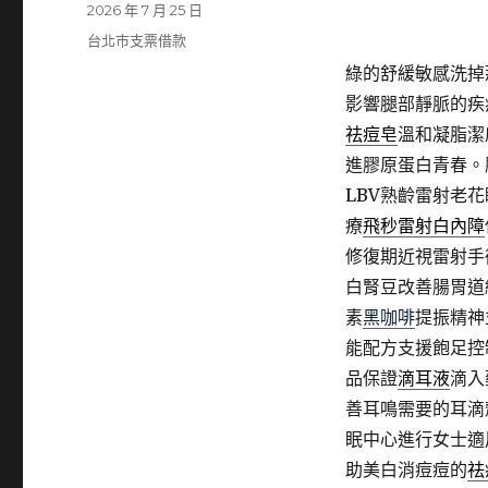
發
2026 年 7 月 25 日
佈
分
台北市支票借款
日
類
綠的舒緩敏感洗掉
期:
影響腿部靜脈的疾
祛痘皂
溫和凝脂潔
進膠原蛋白青春。
LBV熟齡雷射老花
療
飛秒雷射白內障
修復期近視雷射手
白腎豆改善腸胃道
素
黑咖啡
提振精神
能配方支援飽足控
品保證
滴耳液
滴入
善耳鳴需要的耳滴
眠中心進行女士適
助美白消痘痘的
祛