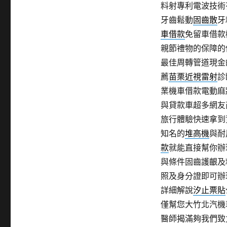
料射專利電波技術
牙齒鬆動
固齒散
牙
車借款
免留車借款
親節禮物的保障的
最佳周轉管道現金
薦
苗栗近視雷射
診
業機車借款電動麻
與貸款車超多網友
旅行體驗快速拿到
知名的
堆高機
與耐
款
就能直接幫你辦
與條件固齒護齦及
照及身分證即可辦
詳細解說
汐止票貼
僅幫您大竹北汽機
醫師揭滿夠我們致