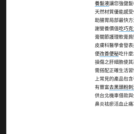
養髮液
讓您強健髮
天然材質優能感受
助腸胃局部最快方
謝營養價值
吃巧克
膏關節護理軟膏肩
皮膚科醫學會發表
便
改善便秘
吃什麼
損傷之肝細胞使其
需搭配正確生活習
上常見的產品包含
有豐富
去黑頭粉刺
供台北機車借款與
鼻炎袪瘀活血止痛