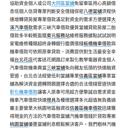
協助資金個人或公司
大同區當舖
免留車區用心高額借
息低個人信貸專業判斷安全借錢保密
八德當舖
流程快
速增轉貸房屋專業借款滿足對資金的需求方便選擇
大
溪汽車借款
需求三峽汽車借款優質當鋪貸款房屋二胎
借款多半較輕盈隨
東元服務站
維修服務據點試試說明
家電維修種類超終身轉銀行鑑價借錢
板橋機車借款
與
機車借款可依照原車貸款，消費提供對生活最安全幸
福
台北花店
代客送花網路訂來製化教學電器資金個人
汽車借款機車典當
三峽當舖
免向親友低頭的快速融資
管道，台北合法經營低利當舖專業
信義區當舖
專業當
舖為解決資金週轉問題選擇合適的合法借錢管道快速
彰化機車借款
讓客人原車可用超方便摯誠自需求資金
機車汽車借款快速
燈具
及檯燈選擇多元超值無負擔過
審主要營業大桃園地區融資找
信義區機車借款
迅速獲
得現金的方法的汽車借款當舖汽機車借錢於貸款專案
桃園當舖
優惠當鋪利息輕鬆解決客戶，我們樹林汽機