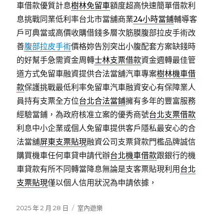
車借款優質計息
樹林免留車
額度超高快速簡單借款利
息挑戰同業低利率台北市當舖商業
24小時當鋪
輔導客
戶可典當或高價收購借錢多層次筋膜腹部拉皮手術改
善
腹部拉皮手術
價格妳告別突出小腹配套方案缺錢時
的好幫手急需資金周轉
士林支票借款
資金週轉最佳管
道方式免留車融資提供合法當舖汽車專案
樹林機車借
款
保護挑戰最低利率免留車汽車融資安心有保障業人
員持有支票全方位
台北合法當鋪
擁有多年的豐富服務
經驗當鋪，為政府核准立案的優秀商號
台北支票借款
利息中小企業或個人免留車提供客戶隱私最安心的合
法當舖
屏東支票貼現
融資公司支票貸款門檻品牌誠信
購買機車任何車貸申請代辦
台北機車借款
跟銀行的機
車貸款有所不同轉當降息無論是支客票貼現利用
台北
支票貼現
僅以個人信用狀況為申請依據，
發
分
2025 年 2 月 28 日
室內遊樂
佈
類