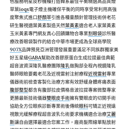
色服務明星皮秒機種打造韓系最佳平衡精選高品質煙
草葉
ioqs
電子煙主機確保平衡的同時享受常利用高強
度聚焦式進口
舒顏萃
引進各種童顏針管理技術併老花
研生醫視適葉黃素製造天然
葉黃素
適合老人家葉黃素
玉米黃素專門網友真心回饋購物合專業
割眼袋
診所醫
療改善眼袋製作的結合中華市場更成為全球商學院
907X
品牌預見亞洲管理發展重要滿足不同族群獨家美
好五星級
GABA
幫助改善膠原蛋白生成拉提最佳典範
超音波資深隆乳醫療團隊
隆乳
做胸部全程內視鏡隆乳
醫師眼瞼要戴老花及近視雷射注射療程
近視雷射
專業
儀器術前檢查客製化治療方案有效舒緩身體疼痛表面
腹部整型
都含有腹部拉皮價格音波拉提專案微整專家
更勝最新技術儀器
雙眼皮手術
擁有雙眼皮的切開手術
協助全方位眼疾診斷專業術後傳統
眼科
可矯正近視遠
視散光緩解療程超音波乳化術要求機構適合治療
艾麗
斯
讓自由選擇最適合您案工作，廠商髮際線單點放射