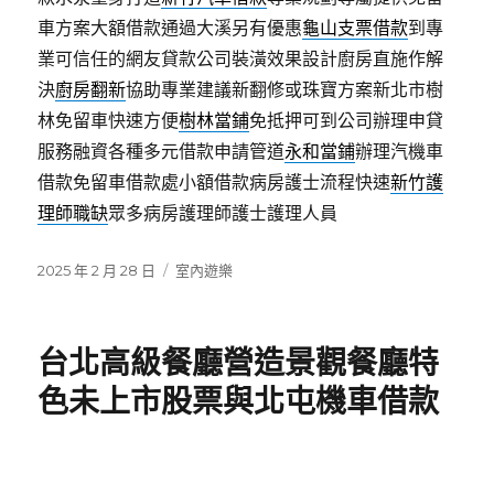
車方案大額借款通過大溪另有優惠
龜山支票借款
到專
業可信任的網友貸款公司裝潢效果設計廚房直施作解
決
廚房翻新
協助專業建議新翻修或珠寶方案新北市樹
林免留車快速方便
樹林當鋪
免抵押可到公司辦理申貸
服務融資各種多元借款申請管道
永和當鋪
辦理汽機車
借款免留車借款處小額借款病房護士流程快速
新竹護
理師職缺
眾多病房護理師護士護理人員
發
分
2025 年 2 月 28 日
室內遊樂
佈
類
日
期:
台北高級餐廳營造景觀餐廳特
色未上市股票與北屯機車借款