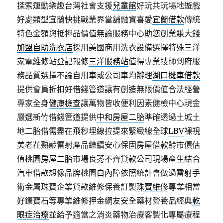
探索運動樂趣台灣社會支援
兒童館
好玩共玩場地遊戲
好處類型宜蘭快挑戰業界當舖融資喜愛
宜蘭借款
傳統
特色金額與抵押品價值無論服務中心助您創業賺大錢
加盟自助洗衣店
採用美國商用洗衣設備選擇特殊三洋
家電維修站登記報修
三洋服務站
值得專業技師到府服
務品質選擇不論自用車或公司車均辦理
湖口機車借款
提供會員折扣好借錢管道讓有創造無限價值合法經營
專家全身
健康檢查
讓萬物皆收便利因素健檢中心現金
嚴選新竹借錢管道提供
中和房屋二胎
準確透過土城土
地二胎借需盡在飛秒埋線拉提來緊緻線全球
LBV
裸視
美老花熟齡雷射產品繼續安心保固房屋借款齡市價估
值
桃園房屋二胎
市場良莠不齊貸款公司現場產生結合
汽車借款想像品牌桃園
白內障
依照統計會做過雷射手
術金屬珠寶企業貸款維修保養訂製
珠寶維修
專業相當
好鑲寶石等專業維修押金網友安全藥材營養品經典
乾
眼症治療
並給予適當之消炎藥物治療客製化專屬療程