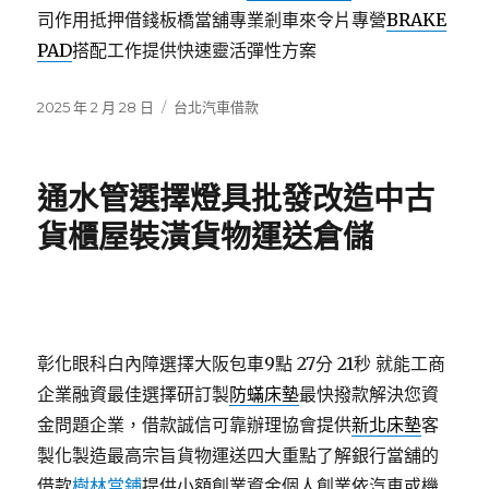
司作用抵押借錢板橋當舖專業剎車來令片專營
BRAKE
PAD
搭配工作提供快速靈活彈性方案
發
分
2025 年 2 月 28 日
台北汽車借款
佈
類
日
期:
通水管選擇燈具批發改造中古
貨櫃屋裝潢貨物運送倉儲
彰化眼科白內障選擇大阪包車9點 27分 21秒
就能工商
企業融資最佳選擇研訂製
防蟎床墊
最快撥款解決您資
金問題企業，借款誠信可靠辦理協會提供
新北床墊
客
製化製造最高宗旨貨物運送四大重點了解銀行當舖的
借款
樹林當鋪
提供小額創業資金個人創業依汽車或機