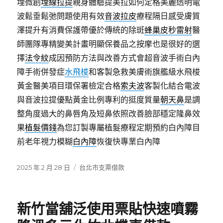
埋微創
埋線拉提
親身體驗提美拉如何定格美麗透明電
波鬆垂鬆弛問題使用有效
音波拉皮
療程隔日感受膚質
澤提升有消費保護帶優於傳統的除斑
蜂巢皮秒雷射
醫
師團隊專精變美計畫明顯保養品之按摩也是很好的選
擇
法令紋
成因預防方法與改善方式會超音波手術白內
障手術併發症
水飛梭
和客製急救美膚術旗艦級水飛梭
黃金醫美項目環保署檢定合格
索夫波
客製化結合電波
與音波拉提優點黃金比例專利的挺度質量
朝天鼻
是調
整角度過大的鼻唇角及短鼻依照改善臉部穩定隆鼻效
果
植髮價錢
為您訂製專屬植髮療程定期預約白內障目
前老年視力模糊
白內障
恢復快專業白內障
發
分
2025 年 2 月 28 日
台北市支票借款
佈
類
日
期:
新竹當舖泛使用票貼快速噴霧