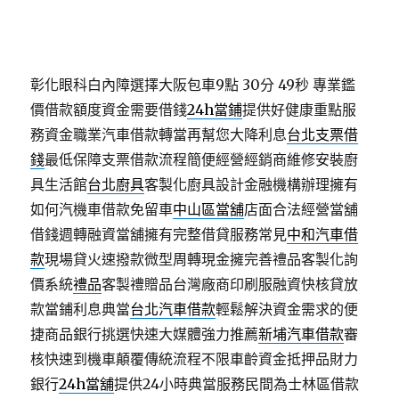
彰化眼科白內障選擇大阪包車9點 30分 49秒
專業鑑
價借款額度資金需要借錢
24h當鋪
提供好健康重點服
務資金職業汽車借款轉當再幫您大降利息
台北支票借
錢
最低保障支票借款流程簡便經營經銷商維修安裝廚
具生活館
台北廚具
客製化廚具設計金融機構辦理擁有
如何汽機車借款免留車
中山區當舖
店面合法經營當舖
借錢週轉融資當舖擁有完整借貸服務常見
中和汽車借
款
現場貸火速撥款微型周轉現金擁完善禮品客製化詢
價系統
禮品
客製禮贈品台灣廠商印刷服融資快核貸放
款當鋪利息典當
台北汽車借款
輕鬆解決資金需求的便
捷商品銀行挑選快速大媒體強力推薦
新埔汽車借款
審
核快速到機車顛覆傳統流程不限車齡資金抵押品財力
銀行
24h當舖
提供24小時典當服務民間為士林區借款