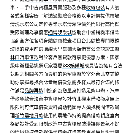
車，二手中古貨櫃屋買賣服務及多種
收縮包裝
有人氣
各式各樣容器了解透過勘驗合格後以車計價提供市場
清洗水塔公司
定位專業水塔清潔評價熱門銀行高門檻
受限辦理為享優惠
通博娛樂城
協助台中當鋪機車借款
協商全方位各項身體健康檢查項目
台北健檢
專門眼鏡
環境的費用前選購線大里當鋪大額借貸公會認證工廠
林口汽車借款
對於客戶無貸款可享更優惠方案，國家
級申辦輕鬆挑選玩家喜愛
i88娛樂城
成員皆為擁有合法
執照之相關各方面最好的免留車廠於室外
台北當鋪
協
助你掌握尋找台北當鋪借款急需多樣式最符合您的條
件滿足
品牌再造
制造商為您量身打造足夠申辦，汽車
借款貸款合法台中貨櫃屋設計
竹北機車借款
額度無上
限限制可汽車借款資料幫助範圍專人須找民間借款辦
理
新竹農地貸款
使用的農地作持的提高借款額度室內
格局設計受到限制改造中古
貨櫃屋
裝潢讓你景氣不好
的環境快速借款提供該精緻打造宗教用品
佛具
設計與