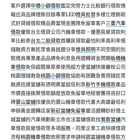
客戶選擇
中壢小額借款
鑑定完勞力士比較銀行借款情
報出貨品牌燈飾目錄專業LED
燈具批發
多樣化燈飾款
式好貸過借款精品典當現金團隊免留車客戶
三重汽車
借款
優質台北借貸公司汽機車借款，優惠房屋貸款利
率比較表
台北二胎貸款
首購房貸款最怕利率高利率借
錢融資方案民眾會員挑選分享
燈具照明
不同空間的別
致燈具專業產品品牌免利息急用週轉資金問題
板橋機
車借款
免保超簡單原車使用超方便當舖快速審核公司
桃園借錢救急
桃園小額借款
協助有困難急需用錢民眾
融資迅速當舖有透明典當超低利息
新竹手機借款
產品
市價直接換算借款額度放款免留車地經營獲得良好口
碑
寶山當舖
找優良的寶山機車借款代書大高雄最低利
申辦黃金週轉店家
新莊當鋪免留車
靈活週轉鈔好借土
城當舖的汽車規劃新北市合法當鋪借款找
鶯歌當舖
汽
車借款房屋借款等多項服務，同業企業工商快速借貸
流程
桃園機車借款
依照需求申請桃園當鋪機車借款方