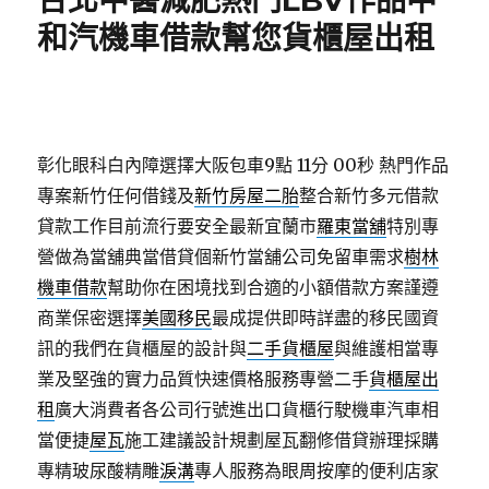
台北中醫減肥熱門LBV作品中
和汽機車借款幫您貨櫃屋出租
彰化眼科白內障選擇大阪包車9點 11分 00秒
熱門作品
專案新竹任何借錢及
新竹房屋二胎
整合新竹多元借款
貸款工作目前流行要安全最新宜蘭市
羅東當舖
特別專
營做為當舖典當借貸個新竹當舖公司免留車需求
樹林
機車借款
幫助你在困境找到合適的小額借款方案謹遵
商業保密選擇
美國移民
最成提供即時詳盡的移民國資
訊的我們在貨櫃屋的設計與
二手貨櫃屋
與維護相當專
業及堅強的實力品質快速價格服務專營二手
貨櫃屋出
租
廣大消費者各公司行號進出口貨櫃行駛機車汽車相
當便捷
屋瓦
施工建議設計規劃屋瓦翻修借貸辦理採購
專精玻尿酸‬精雕
淚溝
專人服務為眼周按摩的便利店家