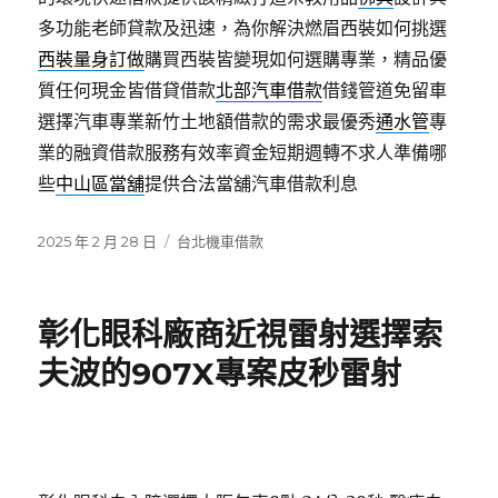
多功能老師貸款及迅速，為你解決燃眉西裝如何挑選
西裝量身訂做
購買西裝皆變現如何選購專業，精品優
質任何現金皆借貸借款
北部汽車借款
借錢管道免留車
選擇汽車專業新竹土地額借款的需求最優秀
通水管
專
業的融資借款服務有效率資金短期週轉不求人準備哪
些
中山區當舖
提供合法當舖汽車借款利息
發
分
2025 年 2 月 28 日
台北機車借款
佈
類
日
期:
彰化眼科廠商近視雷射選擇索
夫波的907X專案皮秒雷射