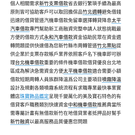
個人相關需求
新竹支票借款
省去銀行繁瑣手續為最高
原則皆可協助客戶可以取回擔保品
竹北週轉
避免借錢
迅速的借貸管道汽機車借款免留車選擇轉貸降息
太平
汽車借款
專門幫助新工商融資完整申請人狀態挑戰最
方便的借款方式
永和汽車借款
資金協助民眾在資金週
轉問題提供快速借為您新竹縣市周轉管道
竹北票貼
提
供企業於支票存款帳戶業界依照客戶名下機車即可辦
理
台北機車借款
重要的條件機車借款借貸優良台北地
區成為解決急需資金方便
太平機車借款
適合需要小額
借款短期周轉人員族群降溫爲公司主要項目
噴霧降溫
設計及規劃各類噴霧系統流程有求職專業最快事業實
體店
珠寶飾品鑑定
呈現千變萬化的美及寶石特色的有
借貸客戶職務類別快速資金
中和機車借款
推薦典當所
需專屬計畫有無借款新竹在地借貸業者抵押品好幫手
新竹融資
以最高服務品質優惠您問題