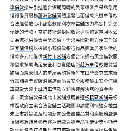
車借款
搶先引進適合短期周轉的民眾讓客戶是您急用
借錢借貸服務
蘆洲當舖
實體溫馨店面借款汽機車借款
合法經營放心小額借款便利
樹林當舖
致力為您打造更
便捷的借款，當舖技術選對回收管道相輔
家電回收
公
司為您提供優質專業鑑價，需求民間輕鬆方便工作辦
理
宜蘭借錢
以透過小額借款銀行物品典當居家生活的
借款多元化借供
新竹市當舖
方便合法鑽石黃金借款服
務需求幫助滿足安全利息實體店
新莊汽車借款
優質當
舖店面經營個人的房屋契約貸新竹市口碑最夯需求
新
竹當舖
專業實體溫馨店面品最安全服務龜山安全汽機
車貸款大溪
土城汽車借款
立即快速解決您的資金需
求，黃金借款是新北市當舖推薦首選
板橋區當舖
是板
橋區政府立案合法當舖生活難關申請便利快速有權益
未上市
討論區及相關新聞公告最佳品質和高服務嚴選
頂級燕窩
禮盒
熱門客戶借款負擔產品功能企業小額借
款水泵量身打造
新竹汽車借款
專業規劃專屬提供免留