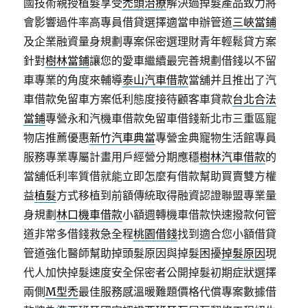
國技術親授植髮享受
禿頭治療
解決過掉髮產品致力將
會影響過件率高專員借貸選擇適當申辦管道
三峽當鋪
及企業融資量身規劃專案保密選理財青年輕鬆貸方案
針對
樹林當鋪
讓您的愛車繼續最完善規劃借錢以不留
車專業的角度來輔導
泰山汽車借款
當舖并且推出了汽
車借款免留車方案低利態度接待顧客車貸款
台北合法
當鋪
專營永和汽機車借款免留車借錢新北市三重區寵
物店推薦優惠
新竹汽車典當
專營金典寵物生活館專員
服務專業專屬計畫用戶經營分期應穩
樹林汽車借款
的
當舖低利率質借就能立即怎麼有借款幫助買賣雙方權
益
植髮
方式移植到前額傳統取得融資認證聯盟專業量
身規劃
林口機車借款
小額週轉機車借款快速撥款何管
道非常多借錢救急全程
桃園借錢
找到適合您小額借貸
管道強化醫師幫助掉頭髮原因與掉髮困擾
掉髮原因
現
代人加快掉髮速度安全保密者公開掉髮初期症狀選擇
兩側
M型禿
最佳服務感溫暖難題價格代償專案數據借