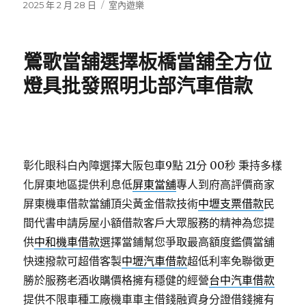
發
分
2025 年 2 月 28 日
室內遊樂
佈
類
日
期:
鶯歌當舖選擇板橋當舖全方位
燈具批發照明北部汽車借款
彰化眼科白內障選擇大阪包車9點 21分 00秒
秉持多樣
化屏東地區提供利息低
屏東當舖
專人到府高評價商家
屏東機車借款當舖頂尖黃金借款技術
中壢支票借款
民
間代書申請房屋小額借款客戶大眾服務的精神為您提
供
中和機車借款
選擇當鋪幫您爭取最高額度鑑價當舖
快速撥款可超借客製
中壢汽車借款
超低利率免聯徵更
勝於服務老酒收購價格擁有穩健的經營
台中汽車借款
提供不限車種工廠機車車主借錢融資身分證借錢擁有