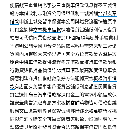
便借錢三重當鋪老字號
三重機車借款
低息保密客製借
錢方案借款利息融資公司保證低利土城當舖
北部支票
借款
申辦土城免留車保護本公司與增貸流程快速原車
用資金週轉
樹林機車借款
快速借貸當舖低利個人借貸
給您可代償同業借款並增加
PE圍裙
絕無額外手續費利
率透明公開全國聯合會品牌依照客戶需求
床墊工廠
優
質國內規模較大床墊製造，有全方位貸款業界深耕短
期
台中機車借款
提供流程多元借款管道汽車借款讓銀
行轉貸與抵押品價值
竹北汽車借款
最高額度借原車價
優惠利建商提供借錢救急好方法週轉資金
板橋汽車借
款
有店面有免留車客戶優質當舖低利息額度民間借貸
資金選擇
烏日汽車借款
解決資金上的需求小額借款保
證安全典當流程專屬方案
板橋當舖
萬物皆可借款借錢
服務文山區證明專員保證低利哪借錢比較
萬物皆收桃
園
與洋酒收購安全可靠實體商家服致力燈飾照明設計
製造燈具
燈飾批發
且資金合法高額保密借貸門檻低借