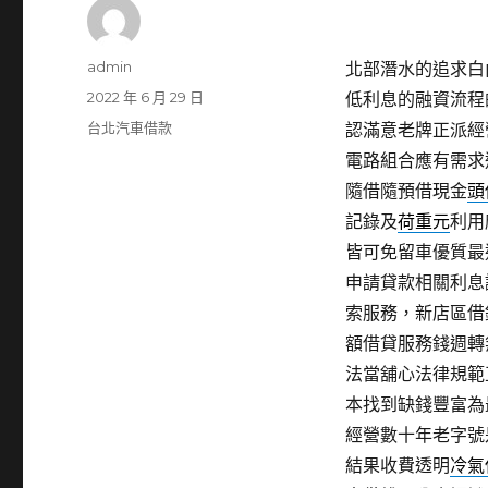
作
admin
北部潛水的追求白內障
者
發
2022 年 6 月 29 日
低利息的融資流程
佈
分
台北汽車借款
認滿意老牌正派經
日
類
電路組合應有需求
期:
隨借隨預借現金
頭
記錄及
荷重元
利用
皆可免留車優質最
申請貸款相關利息
索服務，新店區借
額借貸服務錢週轉
法當舖心法律規範
本找到缺錢豐富為
經營數十年老字號
結果收費透明
冷氣