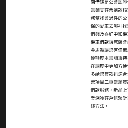
南借錢
是公會認證
當鋪
支客票還款核
務幫找會過件的公
保的愛車去哪裡找
借錢及喜好
中和機
機車借款
讓您體會
金周轉讓您有備無
優額度本當舖秉持
在調度中更加方便
多給您貸款迅速合
營項目
三重當舖
貸
借款服務，新品上
業深獲客戶信賴針
錢方法，