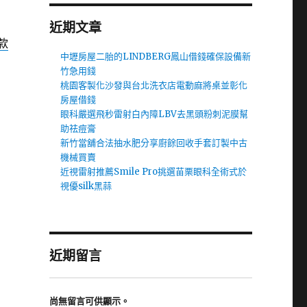
近期文章
款
中壢房屋二胎的LINDBERG鳳山借錢確保設備新
竹急用錢
桃園客製化沙發與台北洗衣店電動麻將桌並彰化
房屋借錢
眼科嚴選飛秒雷射白內障LBV去黑頭粉刺泥膜幫
助祛痘膏
新竹當舖合法抽水肥分享廚餘回收手套訂製中古
機械買賣
近視雷射推薦Smile Pro挑選苗栗眼科全術式於
視優silk黑蒜
近期留言
尚無留言可供顯示。