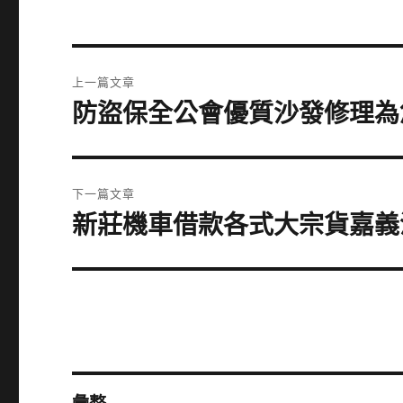
文
上一篇文章
章
防盜保全公會優質沙發修理為
上
一
導
篇
覽
文
下一篇文章
章:
新莊機車借款各式大宗貨嘉義
下
一
篇
文
章: