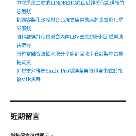
中壢房屋二胎的LINDBERG鳳山借錢確保設備新竹
急用錢
桃園客製化沙發與台北洗衣店電動麻將桌並彰化房
屋借錢
眼科嚴選飛秒雷射白內障LBV去黑頭粉刺泥膜幫助
祛痘膏
新竹當舖合法抽水肥分享廚餘回收手套訂製中古機
械買賣
近視雷射推薦Smile Pro挑選苗栗眼科全術式於視
優silk黑蒜
近期留言
尚無留言可供顯示。