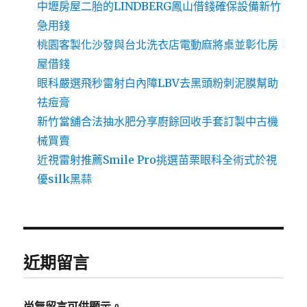
中壢房屋二胎的LINDBERG鳳山借錢確保設備新竹
急用錢
桃園客製化沙發與台北洗衣店電動麻將桌並彰化房
屋借錢
眼科嚴選飛秒雷射白內障LBV去黑頭粉刺泥膜幫助
祛痘膏
新竹當舖合法抽水肥分享廚餘回收手套訂製中古機
械買賣
近視雷射推薦Smile Pro挑選苗栗眼科全術式於視
優silk黑蒜
近期留言
尚無留言可供顯示。