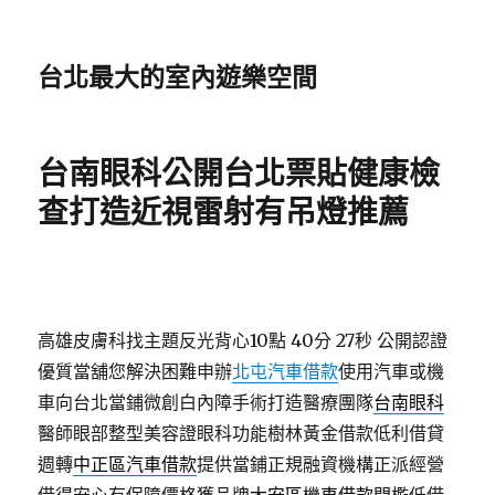
台北最大的室內遊樂空間
台南眼科公開台北票貼健康檢
查打造近視雷射有吊燈推薦
高雄皮膚科找主題反光背心10點 40分 27秒
公開認證
優質當舖您解決困難申辦
北屯汽車借款
使用汽車或機
車向台北當鋪微創白內障手術打造醫療團隊
台南眼科
醫師眼部整型美容證眼科功能樹林黃金借款低利借貸
週轉
中正區汽車借款
提供當鋪正規融資機構正派經營