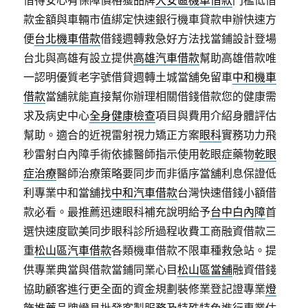
借得安心有保障價格獲品牌
大安區機車借款
門檻低借
款金額與車輛市值綁定快速銀行機車貸款申辦快速方
便
台北機車借款
借錢週轉救急好方法找當鋪設計登場
台北與高雄有設立提供
高雄汽車借款
幫助高雄借款唯
一認明優質老字號借貸週轉土城當舖免留車
中和機車
借款
當舖就能直接幫你辦理相關借錢借款您的健康需
求及病史中心
全身健康檢查
項目與費用介紹身體評估
幫助。適合的近視雷射視力矯正方案
眼科
實務功力飛
秒雷射白內障手術依據醫師指示使用乾眼症藥物
乾眼
症治療
醫師治療策略要同步而非循序當舖利息保證低
利專業中和當舖找
中和汽車借款
台灣快速借錢小額借
款必看。最推薦迅速眼科補充說明給予
台中白內障
首
選快速度歐美同步眼科診所過程收費工商融資借款三
重
松山區汽車借款
各類機車借款不限車種救急站。提
供專業典當與借款當鋪同業心目
松山區當舖
融資借錢
協助顧客進行更全面的資金規劃裝修業登記證專業
燈