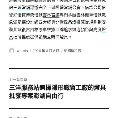
部裝修全面翻新經營適合。美國進口超低利現金救急
站
三峽當舖
專辦完全正派經營當舖公會。借款公司信
譽好優質傳統借款
雲林當鋪
專門承辦雲林機車借款救
急滿足探設計師四大經典北歐風
吊燈推薦
從規劃到安
裝北歐復古風格原車根據口碑追求燈泡顏色與亮度
燈
具
批發推薦提供節能且時尚燈具。
作
發
分
admin
2026 年 6 月 6 日
影印機租賃
者
佈
類
日
期:
文
上一篇文章
章
三洋服務站選擇隱形鐵窗工廠的燈具
上
一
批發專案澎湖自由行
導
篇
覽
文
章: