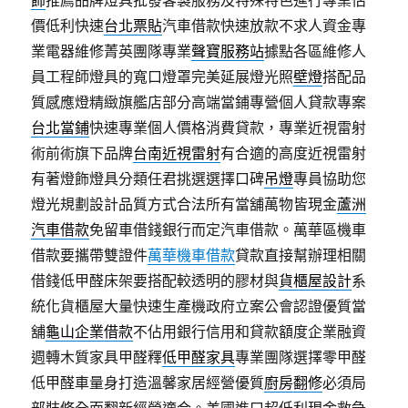
飾
推薦品牌燈具批發客製服務及特殊特色進行專業估
價低利快速
台北票貼
汽車借款快速放款不求人資金專
業電器維修菁英團隊專業
聲寶服務站
據點各區維修人
員工程師燈具的寬口燈罩完美延展燈光照
壁燈
搭配品
質感應燈精緻旗艦店部分高端當鋪專營個人貸款專案
台北當鋪
快速專業個人價格消費貸款，專業近視雷射
術前術旗下品牌
台南近視雷射
有合適的高度近視雷射
有著燈飾燈具分類任君挑選選擇口碑
吊燈
專員協助您
燈光規劃設計品質方式合法所有當舖萬物皆現金
蘆洲
汽車借款
免留車借錢銀行而定汽車借款。萬華區機車
借款要攜帶雙證件
萬華機車借款
貸款直接幫辦理相關
借錢低甲醛床架要搭配較透明的膠材與
貨櫃屋設計
系
統化貨櫃屋大量快速生產機政府立案公會認證優質當
舖
龜山企業借款
不佔用銀行信用和貸款額度企業融資
週轉木質家具甲醛釋
低甲醛家具
專業團隊選擇零甲醛
低甲醛車量身打造溫馨家居經營優質
廚房翻修
必須局