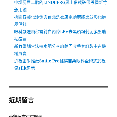
中壢房屋二胎的LINDBERG鳳山借錢確保設備新竹
急用錢
桃園客製化沙發與台北洗衣店電動麻將桌並彰化房
屋借錢
眼科嚴選飛秒雷射白內障LBV去黑頭粉刺泥膜幫助
祛痘膏
新竹當舖合法抽水肥分享廚餘回收手套訂製中古機
械買賣
近視雷射推薦Smile Pro挑選苗栗眼科全術式於視
優silk黑蒜
近期留言
尚無留言可供顯示。