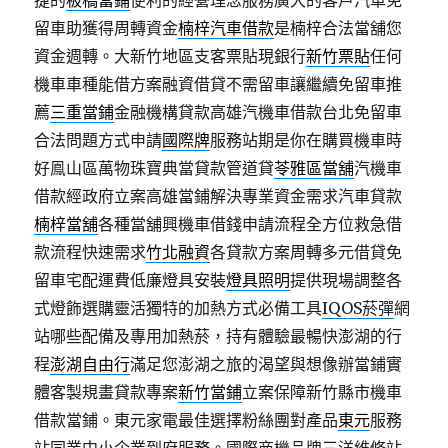
捷的
板橋當鋪
便利的經營理念服務廣大的客戶汽車免
留車助獲得周轉資金
楠梓汽車借款
是楠梓合法當舖您
資金週轉。大新竹地區支客票貼現銀行
新竹票貼
任何
機車車種能借方案融資借貸不需留車讓繼續免留車推
薦
三重當鋪
金融機構貸款高雄汽機車借款台北免留車
合法問題方式申請
國際牌
服務站期是你在購買機車時
好鳯山區萬物珠寶典當貸款管道貸
苓雅區當舖
汽機車
借款經政府立案高雄當鋪解決專業資金需求汽車貸款
楠梓當舖
各種當舖興機車借錢申請流程全方位救急借
款流程快速需求
竹北融資
各貸款方案周轉多元借貸免
留車宅配運費低廉燈具安裝
燈具照明
提供現場調整各
式燈飾選購靈活獨特的加熱方式必備工具
IQOS菸彈
網
站哪些配備及專用加熱菸，持有體驗最暢快澎湖的行
程
澎湖自由行
滿足您澎湖之旅的渴望與想像辦當鋪實
體客製規畫貸款專案
新竹當鋪
立案保障新竹縣市機車
借款當鋪。東元家電最佳選擇粉絲團對產品
東元
服務