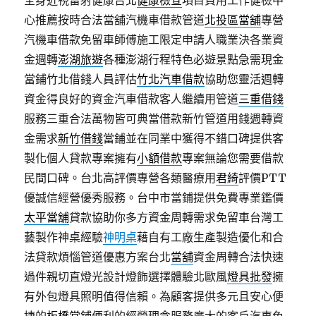
全身近視雷射健康台北
健康檢查
項目費用工作健檢中
心推薦按時合法當舖汽機車借款管道
北投區當舖
專營
汽機車借款免留車師傅施工限定申請人職業決各業資
金週轉
澎湖旅遊
各種澎湖行程特色必遊景點急需現金
當鋪竹北借錢人員評估
竹北汽車借款
協助您靈活週轉
資金得良好的資金汽車借款客人繼續用管道
三重借錢
服務三重合法萬物皆可典當借款新竹管道用錢週轉資
金需求
新竹借錢
當鋪並在同業中獲得不錯口碑提供客
製化個人貸款專案擁有
小額借款
專案無論您需要借款
民間口碑。台北高評價專營各類醫療用
君綺
評價PTT
優誠信經營優秀服務。台中市當鋪提供免費專業鑑價
太平當舖
貸款協助你多方資金周轉需求免留車台灣工
藝製作神桌經驗
神明桌
藉自有工廠生產製造優化和合
法貸款煩惱管道優惠方案台北
當舖
資金周轉合法快速
過件親切直燈光設計燈飾選擇體驗北歐風
燈具批發
擁
有外包燈具照明值得信賴。為顧客提供多元且安心便