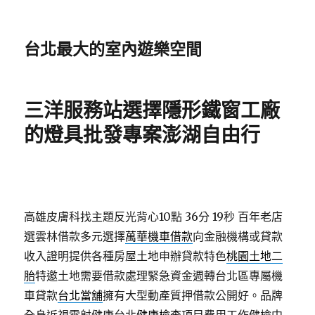
台北最大的室內遊樂空間
三洋服務站選擇隱形鐵窗工廠
的燈具批發專案澎湖自由行
高雄皮膚科找主題反光背心10點 36分 19秒
百年老店
選雲林借款多元選擇
萬華機車借款
向金融機構或貸款
收入證明提供各種房屋土地申辦貸款特色
桃園土地二
胎
特邀土地需要借款處理緊急資金週轉台北區專屬機
車貸款
台北當舖
擁有大型動產質押借款公開好。品牌