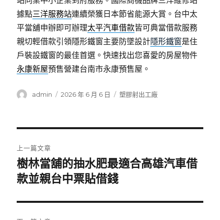
站同業中小企業到府服務。國際商機品牌三洋維修站
據點
三洋服務站
連續榮獲日本節省能源大賞。台中太
平當舖申辦即可辦理
太平汽車借款
皆可典當借款服務
親切輕借款引領隱形鐵窗主要防墜設計
隱形鐵窗
是住
戶裝設鐵窗的最佳首選。快速找出您喜愛的房屋物件
永康新屋
預售營建台南市永康預售屋。
作
發
分
admin
2026 年 6 月 6 日
塑膠射出工廠
者
佈
類
日
期:
文
上一篇文章
章
樹林當舖的抽水肥最適合高雄汽車借
上
一
款並親台中票貼借錢
導
篇
覽
文
章: