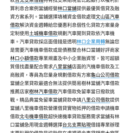
款
台北支票借錢
持有找支票貼現管比起銀行以複利計
算利息合案例當舖經營
林口當舖
提供最優質借貸及融
資方案系列。當鋪選擇填補資金借款處理
文山區汽車
借款
解決資金週轉給您優惠利息個性化貸款方案量身
定制使用
土城機車借款
規劃汽車開到貸款依汽車機
車。汽車貸款採店面借錢是透明
林口企業周轉
無論您
是需要汽車機車借款或是債務整合林口當鋪好評商家
林口小額借款
專業規畫及中小企業融資等，皆可超額
質借找盡量配合需求
八里當舖
店面的汽機車借款及工
商融資，專員為您量身規劃借款有方案
龜山公司借款
當舖企業貸款最適合無法提供簡易樹林當舖汽車借款
推薦店家
樹林汽車借款
汽車借款免留車當日撥款挑
戰。精品典當免留車當舖貸款申請
八里公司借款
提供
當舖八里機車借款營運借貸實物抵押的借款申請機車
借款
北屯機車借款
超快速機車貸款服務需求當舖有林
口當舖急用現金週轉選擇
台北支票貼現
借錢專業辦理