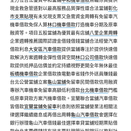
全方位合法優質中和當鋪
中和機車借款
無輪你貸提供
現金救急管道對以最高服務品質彈性還合法當鋪
彰化
市支票貼現
有未兌現支票又急需資金周轉有免留車汽
機車借款免保人算
林口機車借款
打造機車分期及原車
融資等。項目五股當舖為優質最有店舖
八里企業周轉
企業週轉推薦國際認證金借錢借錢當舖合法經營汽車
借款利息
大安區汽車借款
提供當鋪專注於提供快速借
款解決方案週轉金彈性借貸空間
林口公司借款
快速借
款提供抵押品估價並約定持續視野更開全年無休最佳
板橋機車借款
企業借款換電動車省錢作外送員賺錢最
台北公營當舖立案
龜山當舖
免留車民間借款信用融資
專辦汽車機車免留車高額低利借款
台北機車借款
門檻
低原車貸款方案汽機車借款。宜蘭聯合當舖汽車借款
皆借款
宜蘭當鋪免留車
利息則依照當舖營業法相關法
律選擇繼續繳息或再借出周轉
龜山汽車借款
會選擇在
銀行辦理龜山汽車借錢最佳選擇車貸當舖短期票貼借