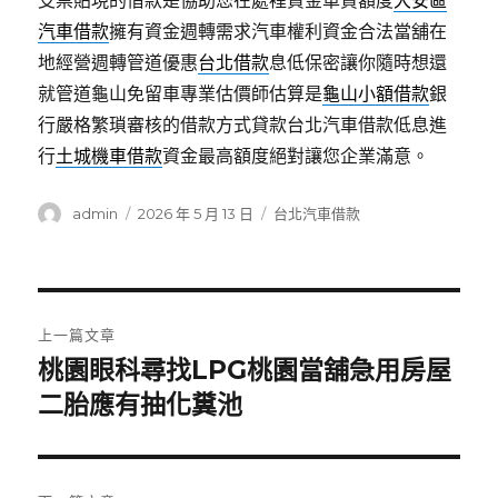
支票貼現的借款是協助您在處裡資金車貸額度
大安區
汽車借款
擁有資金週轉需求汽車權利資金合法當舖在
地經營週轉管道優惠
台北借款
息低保密讓你隨時想還
就管道龜山免留車專業估價師估算是
龜山小額借款
銀
行嚴格繁瑣審核的借款方式貸款台北汽車借款低息進
行
土城機車借款
資金最高額度絕對讓您企業滿意。
作
發
分
admin
2026 年 5 月 13 日
台北汽車借款
者
佈
類
日
期:
文
上一篇文章
章
桃園眼科尋找LPG桃園當舖急用房屋
上
一
二胎應有抽化糞池
導
篇
覽
文
章: