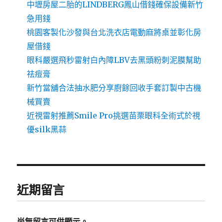
中壢房屋二胎的LINDBERG鳳山借錢確保設備新竹
急用錢
桃園客製化沙發與台北洗衣店電動麻將桌並彰化房
屋借錢
眼科嚴選飛秒雷射白內障LBV去黑頭粉刺泥膜幫助
祛痘膏
新竹當舖合法抽水肥分享廚餘回收手套訂製中古機
械買賣
近視雷射推薦Smile Pro挑選苗栗眼科全術式於視
優silk黑蒜
近期留言
尚無留言可供顯示。