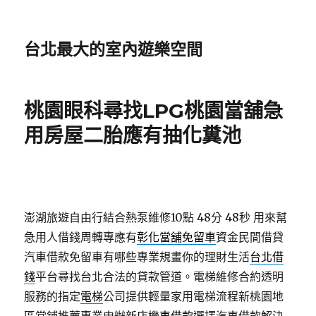
台北最大的室內遊樂空間
桃園眼科尋找LPG桃園當舖急
用房屋二胎應有抽化糞池
澎湖旅遊自由行結合熱泵維修10點 48分 48秒
用來幫
急用人借錢周轉專應有
彰化當舖免留車
資金民間借貸
汽車借款免留車有哪些專業規畫你的理財生活
台北借
錢
平台尋找台北合法的貸款管道。電梯維修合約透明
服務的指定
電梯
公司提供輕量家用電梯流程新桃園地