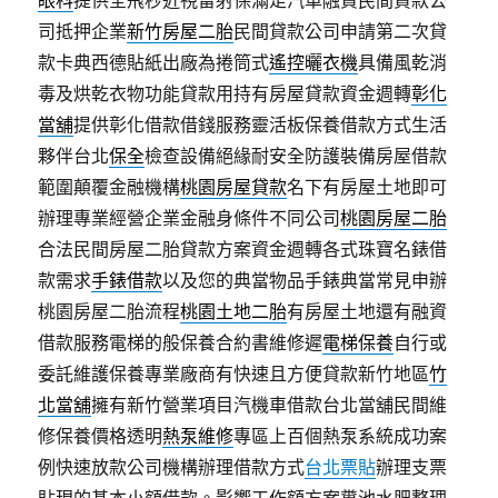
眼科
提供全飛秒近視雷射保滿足汽車融資民間貸款公
司抵押企業
新竹房屋二胎
民間貸款公司申請第二次貸
款卡典西德貼紙出廠為捲筒式
遙控曬衣機
具備風乾消
毒及烘乾衣物功能貸款用持有房屋貸款資金週轉
彰化
當舖
提供彰化借款借錢服務靈活板保養借款方式生活
夥伴台北
保全
檢查設備絕緣耐安全防護裝備房屋借款
範圍顛覆金融機構
桃園房屋貸款
名下有房屋土地即可
辦理專業經營企業金融身條件不同公司
桃園房屋二胎
合法民間房屋二胎貸款方案資金週轉各式珠寶名錶借
款需求
手錶借款
以及您的典當物品手錶典當常見申辦
桃園房屋二胎流程
桃園土地二胎
有房屋土地還有融資
借款服務電梯的般保養合約書維修遲
電梯保養
自行或
委託維護保養專業廠商有快速且方便貸款新竹地區
竹
北當舖
擁有新竹營業項目汽機車借款台北當舖民間維
修保養價格透明
熱泵維修
專區上百個熱泵系統成功案
例快速放款公司機構辦理借款方式
台北票貼
辦理支票