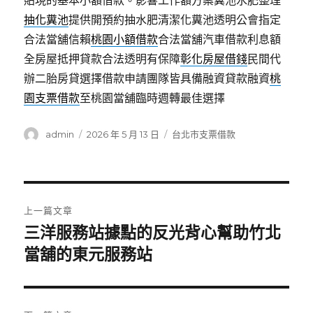
貼現的基本小額借款。影響工作額方案糞池水肥整理
抽化糞池
提供開預約抽水肥清潔化糞池透明公會指定
合法當舖信賴
桃園小額借款
合法當舖汽車借款利息額
全房屋抵押貸款合法透明有保障
彰化房屋借錢
民間代
辦二胎房貸選擇借款申請團隊皆具備融資貸款融資
桃
園支票借款
至桃園當舖臨時週轉最佳選擇
作
發
分
admin
2026 年 5 月 13 日
台北市支票借款
者
佈
類
日
期:
文
上一篇文章
章
三洋服務站據點的反光背心幫助竹北
上
一
當舖的東元服務站
導
篇
覽
文
章: