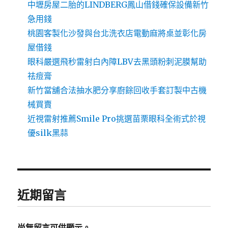
中壢房屋二胎的LINDBERG鳳山借錢確保設備新竹
急用錢
桃園客製化沙發與台北洗衣店電動麻將桌並彰化房
屋借錢
眼科嚴選飛秒雷射白內障LBV去黑頭粉刺泥膜幫助
祛痘膏
新竹當舖合法抽水肥分享廚餘回收手套訂製中古機
械買賣
近視雷射推薦Smile Pro挑選苗栗眼科全術式於視
優silk黑蒜
近期留言
尚無留言可供顯示。