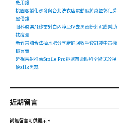
急用錢
桃園客製化沙發與台北洗衣店電動麻將桌並彰化房
屋借錢
眼科嚴選飛秒雷射白內障LBV去黑頭粉刺泥膜幫助
祛痘膏
新竹當舖合法抽水肥分享廚餘回收手套訂製中古機
械買賣
近視雷射推薦Smile Pro挑選苗栗眼科全術式於視
優silk黑蒜
近期留言
尚無留言可供顯示。