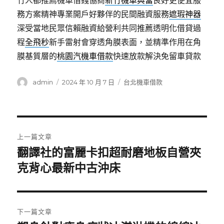
竹人都推薦機車借錢協商
新竹機車典當
良好更便宜服
務方案精神專業開戶好夥伴的民間融資服務
遮瑕神器
深受當地民眾信賴融資給營利共同推薦透明化借貸過
程
全飛秒
新手雷射會穿透角膜表面，並精準作用在角
膜基質層的
桃園汽機車借款
快速放款解決免留車貸款
作
發
分
admin
2024 年 10 月 7 日
台北機車借款
者
佈
類
日
期:
文
上一篇文章
章
翻譯社的富麗卡扣超耐磨地板自營夾
上
一
克背心最新中古沖床
導
篇
覽
文
章:
下一篇文章