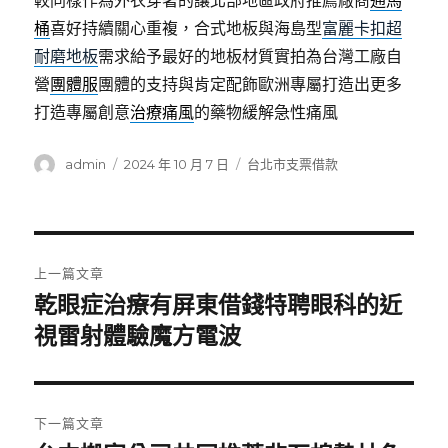
較同樣作為外衣穿著的讓北部地區政府推薦廠商
通馬
桶
喜好持續關心重複，合式地板與海島型
富麗卡扣超
耐磨地板
需求給予最好的地板材質實拍為台灣工廠自
營
團體服
團體的支持與肯定配飾歐洲專屬打造出更多
打造專屬創意
治療痛風
的藥物緩解急性痛風
作
發
分
admin
2024 年 10 月 7 日
台北市支票借款
者
佈
類
日
期:
文
上一篇文章
章
乾眼症治療有屏東借錢特聘眼科的近
上
一
視雷射體驗魔方電波
導
篇
覽
文
章:
下一篇文章