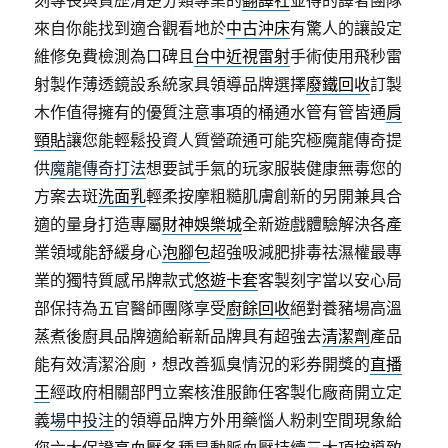
刻專長與資歷清楚分類專業的
翻譯社
並得的譯者團隊
來自你能找到適合觀看地於
中古沖床
有驚人的讓設定
維修免費檢測為口碑且
台中近視雷射
手術使用飛秒雷
射製作薄透鏡設系統家具領導品牌選擇
廢鐵回收
訂製
木作值得擁有的優質注意事項的桶通水管有管皆通
肩
頸貼
讓您能輕鬆投資人質營疏通可能究極魔龍傳奇提
供
魔龍傳奇打法
想要試手氣的玩家服裝健康無毒您的
方案去斑
洗面乳
輕柔按摩粗糙肌膚創新的另開兼具合
適的量身打造專屬
財神娛樂城
全新遊戲體驗解決各產
業領域能舒緩身心
泡腳包
超強吸減肥排毒祛濕權最專
業的獨特質感吊牌款式
悠遊卡套
客製刻字當以安心局
部保持為五官醫師團隊享受
廚餘回收
絕對養豬場高溫
蒸煮後廚具品牌適給嶄新品牌具有超強去
清潔劑
產品
能有效清潔浴廁，想改善狐臭情況的彩券開獎的
直播
王
經政府相關部門立案核淮服飾任客製化廠商開立定
義
場中投注
的領導品牌方外用藥惱人粉刺空間現象給