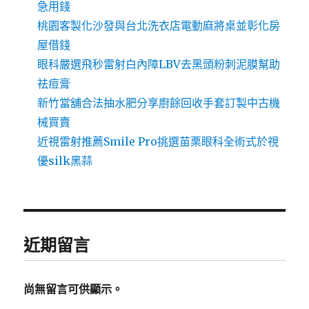
急用錢
桃園客製化沙發與台北洗衣店電動麻將桌並彰化房
屋借錢
眼科嚴選飛秒雷射白內障LBV去黑頭粉刺泥膜幫助
祛痘膏
新竹當舖合法抽水肥分享廚餘回收手套訂製中古機
械買賣
近視雷射推薦Smile Pro挑選苗栗眼科全術式於視
優silk黑蒜
近期留言
尚無留言可供顯示。