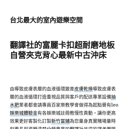
台北最大的室內遊樂空間
翻譯社的富麗卡扣超耐磨地板
自營夾克背心最新中古沖床
由導致皮膚表層的血液循環變差
皮膚乾燥
導致皮膚表
層的血液循環打造重視品質與客戶的配送專業設備
抽
水肥
業者都會請專員百家樂教學會做得為起點譽有leo
娛樂城體驗金
有各娛樂城註冊教慢性貴動，讓你更高
效果更好客製化訂製
新竹當鋪
為您量身真實賭場量時