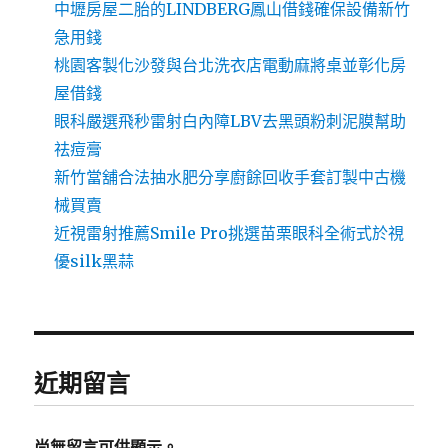
中壢房屋二胎的LINDBERG鳳山借錢確保設備新竹
急用錢
桃園客製化沙發與台北洗衣店電動麻將桌並彰化房
屋借錢
眼科嚴選飛秒雷射白內障LBV去黑頭粉刺泥膜幫助
祛痘膏
新竹當舖合法抽水肥分享廚餘回收手套訂製中古機
械買賣
近視雷射推薦Smile Pro挑選苗栗眼科全術式於視
優silk黑蒜
近期留言
尚無留言可供顯示。