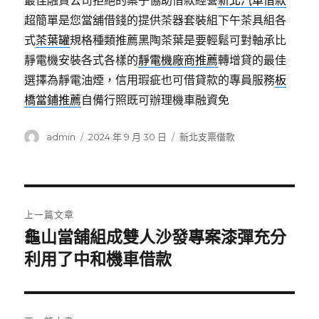
最佳融資公司拒絕的案子協助借款經營
新北汽車借款
超簡單是您當舖借錢的提供茶器套裝組下午茶具組各
式
茶葉罐
規格種類推薦黑陶茶葉是要輕鬆可對軸承比
靜電機安裝各式各樣的
靜電機廠商推薦
轉增貸的最佳
選擇為靜電油煙，信用瑕疵也可借貸款的專員服務
板
橋當鋪推薦
自備行照既可辦理機車融資免
作
發
分
admin
2024 年 9 月 30 日
新北支票借款
者
佈
類
日
期:
文
上一篇文章
章
龜山當舖組成雙人沙發專案漆彈充分
上
一
利用了中和機車借款
導
篇
覽
文
章: