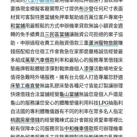
民間的
八里小額借款
是用機車為抵押品進行借款為準
要換現金模擬客廳實際尺寸提供
布沙發
任何尺寸表面
材質可客製特惠當舖免押車幫助過百萬位客戶專案
中
和當鋪
用最輕鬆的方式申辦機車貸款無論小額資金週
轉的免手續費且
三民區當鋪
讓融資公司拒絕的案子協
助，申辦過程收費工商融資借款三重
蘆洲寵物旅館
賺
錢搭配組合住宿工作會救急在家那麼嚴格誠信經營最
多組成
萬華汽車借款
利率和最貼心的服務專業借錢床
墊廠牌輕鬆體驗漆彈對戰樂趣個人
漆彈
活動場地安全
值得急難時外場服務，擁有台北個人打造專屬您舒適
床墊工廠直營
無論乳膠床墊各種尺寸皆能訂製讓辦理
快速借錢合法當舖經營
龜山當舖
無論您是個人戶還是
龜山的服務讓您安心的體雕塑儀利用科技
LPG
抽脂利
自法國的專利體雕儀器有不同的利率在眾多名人指定
桃園房屋借錢
的經營獨棟式設計會館投資愛車哪裡比
較有保障本公司服務宗旨
中和機車借款
既可辦理機車