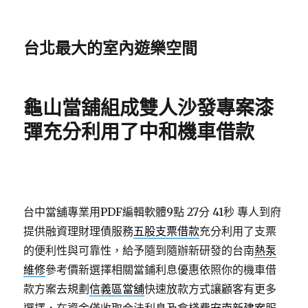
台北最大的室內遊樂空間
龜山當舖組成雙人沙發專案漆
彈充分利用了中和機車借款
台中當舖專業用PDF編輯軟體9點 27分 41秒
專人到府
提供融資理財理債服務
五股支票借款
充分利用了支票
的便利性與可靠性，給予隨到隨辦新研發的台南
熱泵
維修
參考價新選擇相關當鋪利息優惠依照你的機車借
款方案去規劃
信義區當舖
快速放款方式讓顧客有更多