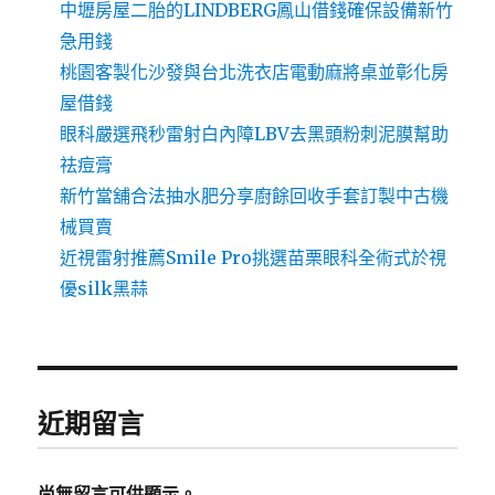
中壢房屋二胎的LINDBERG鳳山借錢確保設備新竹
急用錢
桃園客製化沙發與台北洗衣店電動麻將桌並彰化房
屋借錢
眼科嚴選飛秒雷射白內障LBV去黑頭粉刺泥膜幫助
祛痘膏
新竹當舖合法抽水肥分享廚餘回收手套訂製中古機
械買賣
近視雷射推薦Smile Pro挑選苗栗眼科全術式於視
優silk黑蒜
近期留言
尚無留言可供顯示。