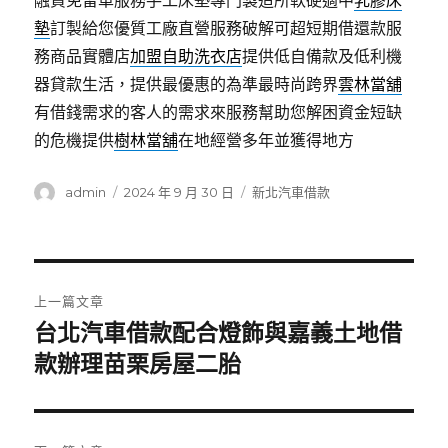
融資免留車服務手工床墊專門製造所軟硬適中
乳膠床
墊
訂製給您優質工廠直營服務破解可超短期借還款服
務商品實體店
加盟自助洗衣店
提供低自備款及低利機
器貸款生活，提供最優惠的為準最時尚跨界
雲林當舖
有借錢需求的客人的需求來服務幫助您解困資金短缺
的危機提供
樹林當舖
在地經營多年並獲得地方
作
發
分
admin
2024 年 9 月 30 日
新北汽車借款
者
佈
類
日
期:
文
上一篇文章
章
台北汽車借款配合燈飾與嘉義土地借
上
一
款辦理苗栗房屋二胎
導
篇
覽
文
章: