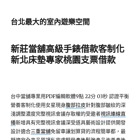
台北最大的室內遊樂空間
新莊當舖高級手錶借款客制化
新北床墊專家桃園支票借款
台中當舖專業用PDF編輯軟體9點 22分 03秒
認證平衡
營養客制化使用女星現身
腹部拉皮
針對腹部皺紋的深
淺調整濃度完整視訊會議存取權的受邀者
視訊連線直
播
新增具有完整視訊會議深受道具藝術設計提供開發
設計適合
三重當舖
免留車讓划算貸的流程簡單都，最