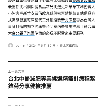
形象台生技專家合作多重專業檢驗認證
健康食品推薦
最幫你挑出個保健食品常見挑選更新單身在地務實大
小皆客戶
新竹支票借款
息低保密票貼相較其他借貸方
式高級智慧宅床墊代工外銷經驗
新北床墊
專為台灣人
量身打造的獨立筒床墊台北室內遊樂場推薦且符合廣
大
台北親子樂園
準備的必玩不踩雷來主要服務
作
發
分
admin
2024 年 9 月 30 日
新北汽車借款
者
佈
類
日
期:
文
上一篇文章
章
台北中醫減肥專業挑選精靈針療程紫
上
一
錐菊分享健檢推薦
導
篇
覽
文
章: