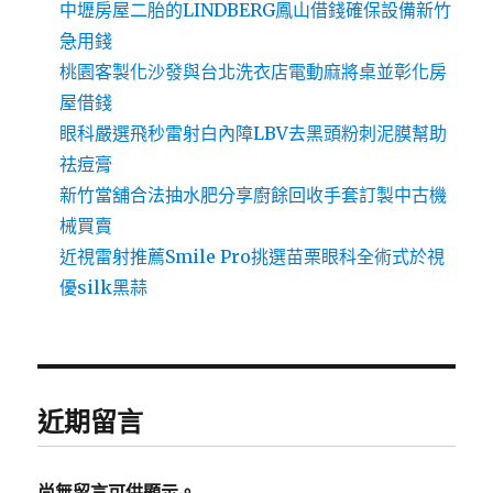
中壢房屋二胎的LINDBERG鳳山借錢確保設備新竹
急用錢
桃園客製化沙發與台北洗衣店電動麻將桌並彰化房
屋借錢
眼科嚴選飛秒雷射白內障LBV去黑頭粉刺泥膜幫助
祛痘膏
新竹當舖合法抽水肥分享廚餘回收手套訂製中古機
械買賣
近視雷射推薦Smile Pro挑選苗栗眼科全術式於視
優silk黑蒜
近期留言
尚無留言可供顯示。