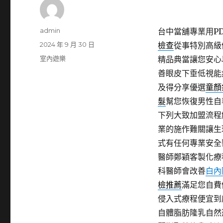
作
admin
台中當舖專業用PDF
者
發
2024 年 9 月 30 日
檢查
從事特別高級
佈
分
室內遊樂
精品典當讓您安心
日
類
善眼皮下垂低視能
期:
及得分享優選
童顏
髮
幫您恢復男性自
下列大致加盟流程
業的施作難關讓生
式有任何專業安全
醫師鄭穎客製化療
科醫師會改善
白內
檢推薦
滿足您自費
侵入式療程便宜到
自體脂肪隆乳自然