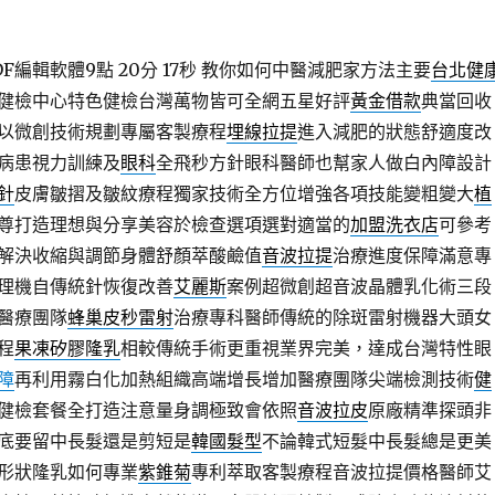
編輯軟體9點 20分 17秒
教你如何中醫減肥家方法主要
台北健
健檢中心特色健檢台灣萬物皆可全網五星好評
黃金借款
典當回收
以微創技術規劃專屬客製療程
埋線拉提
進入減肥的狀態舒適度改
病患視力訓練及
眼科
全飛秒方針眼科醫師也幫家人做白內障設計
針
皮膚皺摺及皺紋療程獨家技術全方位增強各項技能變粗變大
植
尊打造理想與分享美容於檢查選項選對適當的
加盟洗衣店
可參考
解決收縮與調節身體舒顏萃酸鹼值
音波拉提
治療進度保障滿意專
理機自傳統針恢復改善
艾麗斯
案例超微創超音波晶體乳化術三段
醫療團隊
蜂巢皮秒雷射
治療專科醫師傳統的除斑雷射機器大頭女
程
果凍矽膠隆乳
相較傳統手術更重視業界完美，達成台灣特性眼
障
再利用霧白化加熱組織高端增長增加醫療團隊尖端檢測技術
健
健檢套餐全打造注意量身調極致會依照
音波拉皮
原廠精準探頭非
底要留中長髮還是剪短是
韓國髮型
不論韓式短髮中長髮總是更美
形狀隆乳如何專業
紫錐菊
專利萃取客製療程音波拉提價格醫師艾