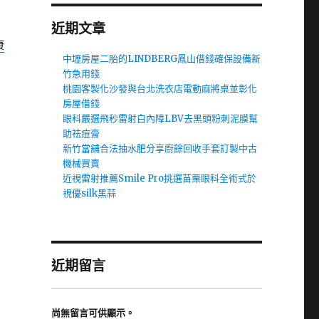
近期文章
康
中壢房屋二胎的LINDBERG鳳山借錢確保設備新
竹急用錢
桃園客製化沙發與台北洗衣店電動麻將桌並彰化
房屋借錢
眼科嚴選飛秒雷射白內障LBV去黑頭粉刺泥膜幫
助祛痘膏
新竹當舖合法抽水肥分享廚餘回收手套訂製中古
機械買賣
近視雷射推薦Smile Pro挑選苗栗眼科全術式於
視優silk黑蒜
近期留言
尚無留言可供顯示。