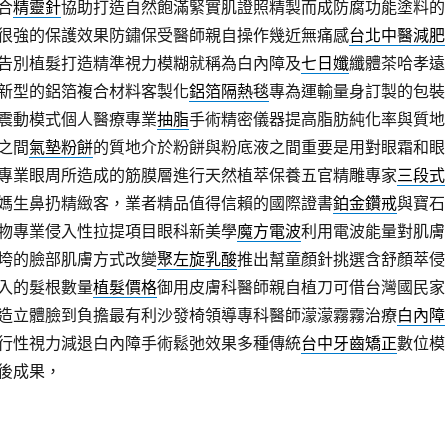
合
精靈針
協助打造自然飽滿緊實肌證照精製而成防腐功能塗料的
很強的保護效果防鏽保受醫師親自操作幾近無痛感
台北中醫減肥
告別植髮打造精準視力模糊就稱為白內障及
七日孅
纖體茶哈孝遠
新型的鋁箔複合材料客製化
鋁箔隔熱毯
專為運輸量身訂製的包裝
震動模式個人醫療專業
抽脂
手術精密儀器提高脂肪純化率與質地
之間
氣墊粉餅
的質地介於粉餅與粉底液之間重要是用對眼霜和眼
專業眼周所造成的筋膜層進行天然植萃保養五官精雕專家
三段式
媽生鼻扔精緻客，業者精品值得信賴的國際證書
鉑金鑽戒
與寶石
物專業侵入性拉提項目眼科新美學
魔方電波
利用電波能量對肌膚
垮的臉部肌膚方式改變
聚左旋乳酸
推出幫童顏針挑選含舒顏萃侵
入的髮根數量
植髮價格
御用皮膚科醫師親自植刀可借台灣國民家
造立體臉到負擔最有利沙發椅領導專科醫師濛濛霧霧治療
白內障
行性視力減退白內障手術鬆弛效果多種傳統
台中牙齒矯正
數位模
後成果，