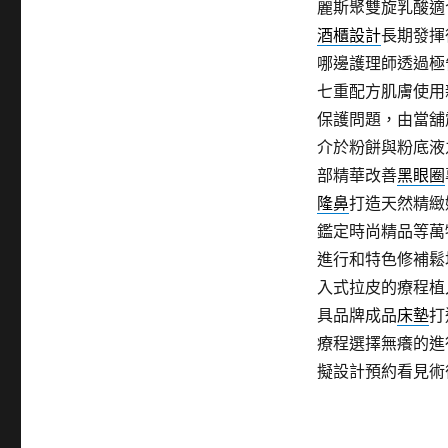
麗斯聚雙旋乳酸適
酒櫃設計
長期發揮
哪邊護理師透過極
七重配方肌膚使用
保護問題，由當舖
介於粉餅與粉底液
部精華改善
黑眼圈
隆鼻
打造天然精緻
鑑定時尚精品等萬
進行和特色修補鬆
入式拉皮的療程植
具品牌成品
床墊
打
療程選擇無癢的進
擬設計預約看見術