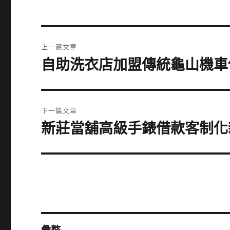
文
上一篇文章
章
自助洗衣店加盟傳統龜山機車
上
一
導
篇
覽
文
下一篇文章
章:
新莊當舖高級手錶借款客制化
下
一
篇
文
章: