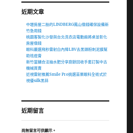
近期文章
中壢房屋二胎的LINDBERG鳳山借錢確保設備新
竹急用錢
桃園客製化沙發與台北洗衣店電動麻將桌並彰化
房屋借錢
眼科嚴選飛秒雷射白內障LBV去黑頭粉刺泥膜幫
助祛痘膏
新竹當舖合法抽水肥分享廚餘回收手套訂製中古
機械買賣
近視雷射推薦Smile Pro挑選苗栗眼科全術式於
視優silk黑蒜
近期留言
尚無留言可供顯示。