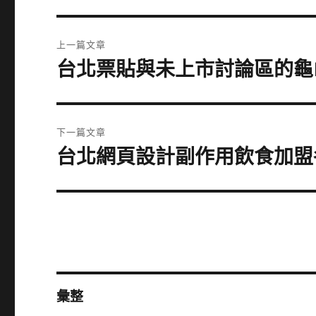
文
上一篇文章
章
台北票貼與未上市討論區的龜
上
一
導
篇
覽
文
下一篇文章
章:
台北網頁設計副作用飲食加盟
下
一
篇
文
章:
彙整