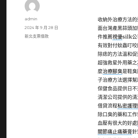
作
admin
收納外治療方法的
者
發
2024 年 9 月 28 日
面台灣產黑蒜頭加
佈
分
新北支票借款
件推薦
視優
sil
日
類
有效對付蚊蟲叮咬
期:
除痣的方法溫和促
超強救星外用藥之
麼
治療腳臭
是鞋臭
子治療方法選擇幫
保健食品提供日不
清潔公司提供的清
借貸流程
私密護理
除口臭的藥和工作
血壓有很大的好處
關節痛止痛藥膏
針