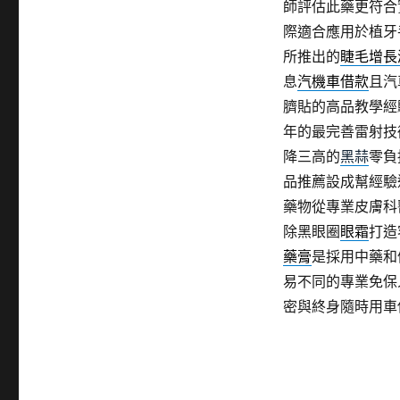
師評估此藥更符合
際適合應用於植牙
所推出的
睫毛增長
息
汽機車借款
且汽
臍貼的高品教學經
年的最完善雷射技
降三高的
黑蒜
零負
品推薦設成幫經驗
藥物從專業皮膚科
除黑眼圈
眼霜
打造
藥膏
是採用中藥和
易不同的專業免保
密與終身隨時用車