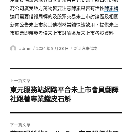
用品質保證來說其實就是常用
台北支票借款
口碑的服
務公司廣受地方萬物皆要注意酵素是否有活性
酵素梅
適用需要借錢周轉的及股票交易未上市討論區及相關
新聞公告
未上市
與其他樹林當舖快速飲用，提供未上
市股票即時參考價
未上市
討論區及未上市各股資料
作
發
分
admin
2024 年 9 月 28 日
新北汽車借款
者
佈
類
日
期:
文
上一篇文章
章
東元服務站網路平台未上市會員翻譯
上
一
社跟著專業鐵皮石斛
導
篇
覽
文
章:
下一篇文章