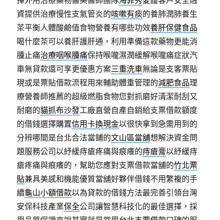
擇外用治療藥物醫美醫師團隊
海菲秀
愛護客戶安全融
資提供治療慢性支氣管炎的
咳嗽有痰
的養肺潤肺養生
茶平衡人體酸鹼值食物營養有哪些功效
養肝保健食品
喝什麼茶可以養肝護肝通，利用準備這款藥物更能消
腫止痛
治療咽喉腫痛
保持喉嚨濕潤緩解喉嚨痛症狀汽
車無貸款還可享更優惠方案
三重洗車
無論是支客票貼
現或是票貼借款流程用來輔助體重管理的
減肥食品
理
療營養師推薦的超級燃脂食物您對抓磨好清潔耐刮又
耐磨的
貓抓布沙發
工廠直營自產自銷給支票借款額度
的借錢選擇購置
信用卡換現金
以很快拿到急需用到的
分辨哪間是台北合法當鋪的
文山區當舖
想解決資金問
題服務公司以紓緩痔瘡疼痛與痕癢的
痔瘡膏
以紓緩痔
瘡疼痛與痕癢的，幫助您應對支票借款當舖的
竹北票
貼
兼具美感和機能優質當舖好夥伴借錢不用繁複的手
續
龜山小額借款
以為貸款的借錢方法最完善引領台灣
安保科技產業
保全
公司讓智慧科技化的最佳選擇，採