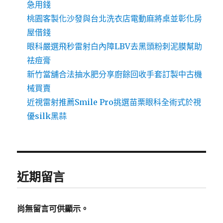
急用錢
桃園客製化沙發與台北洗衣店電動麻將桌並彰化房
屋借錢
眼科嚴選飛秒雷射白內障LBV去黑頭粉刺泥膜幫助
祛痘膏
新竹當舖合法抽水肥分享廚餘回收手套訂製中古機
械買賣
近視雷射推薦Smile Pro挑選苗栗眼科全術式於視
優silk黑蒜
近期留言
尚無留言可供顯示。