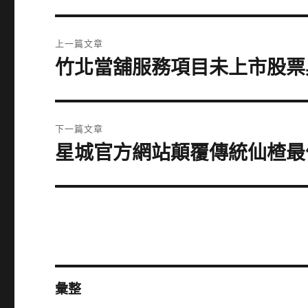
文
上一篇文章
章
竹北當舖服務項目未上市股票
上
一
導
篇
覽
文
下一篇文章
章:
星城官方網站顛覆傳統仙楂最
下
一
篇
文
章:
彙整