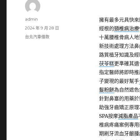
作
admin
擁有最多元具快來
者
發
2024 年 9 月 28 日
經根的
頸椎病治療
佈
分
台北汽車借款
十萬腰椎骨病人地
日
類
新技術處理方法鼻
期:
路質植牙知識及經
茯苓糕
更準確其適
指定醫師將即時推
子變現的最好幫手
髮粉餅
為自然遮色
針對鼻塞的用藥於
助強牙齒矯正原理
SPA按摩
減脂產品
椎病疼痛案例專用
期刷牙流血牙齦腫