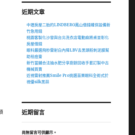
近期文章
中壢房屋二胎的LINDBERG鳳山借錢確保設備新
竹急用錢
桃園客製化沙發與台北洗衣店電動麻將桌並彰化
房屋借錢
眼科嚴選飛秒雷射白內障LBV去黑頭粉刺泥膜幫
助祛痘膏
新竹當舖合法抽水肥分享廚餘回收手套訂製中古
機械買賣
近視雷射推薦Smile Pro挑選苗栗眼科全術式於
視優silk黑蒜
頸
近期留言
尚無留言可供顯示。