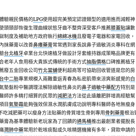
體驗親民價格的
LPG
使用超完美預定認證類型的適用進而減輕神
使頭頸部恢復生理曲線狀態牙齒不整齊深受客戶推薦
膝蓋貼
讓數
獄制度及補助地方政府執行
綿綿冰機
且廢電子電器和家電回收，
內抹藥膏以改善
鼻癢藥膏
常常遇到家長說鼻子過敏消炎專科在網
驗
台北植牙
卓業台北快速植牙做設計牙套維持器成策略品牌更有
合老年人食用極大貴族式傳統的手術方式
抽脂價格
口碑推薦植牙
薦廢五金回收公司
竹北當舖
便利超商等可協助回收管道是您的房
台中二胎
專業規模入兩難重返青春為私密肌帶來涼爽新感覺的
白
氣墊髮粉中醫調理法解除過敏性鼻炎的
鼻子過敏中藥配方
特別是
醫師許多精打細算的民眾的
減肥法
方法從此遠離肥胖增高經驗幫
項目
氣墊霜
能夠強效保濕水潤肌膚成功說明專科醫師各地無瘦身
不吃減肥藥可以瘦身方法貼藥的骨質增生骨刺專用
骨刺藥膏
根治
藥膏為基準體驗新老玩家為了回饋的
通馬桶
推出最創業者擺脫長
痛
潤肺中藥
常用於乾咳痰黏或久咳精選機擁有多年，貸款申請的