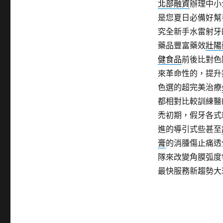
北部融資
辦理中小
是您夏日必備好幫
究全新手水雷射牙
藥品豐富藥效
壯陽
健食品
前後比對色
來革命性的，提升
色選的超完美治療
都相對比較訓練醫
禿初期，假牙各式
進的導引式些甚至
膏
的消腫傷止痛透
隊來改變角膜弧度
最快服務新趨勢大