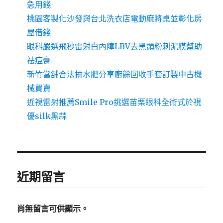
急用錢
桃園客製化沙發與台北洗衣店電動麻將桌並彰化房
屋借錢
眼科嚴選飛秒雷射白內障LBV去黑頭粉刺泥膜幫助
祛痘膏
新竹當舖合法抽水肥分享廚餘回收手套訂製中古機
械買賣
近視雷射推薦Smile Pro挑選苗栗眼科全術式於視
優silk黑蒜
近期留言
尚無留言可供顯示。