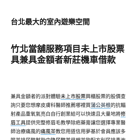
台北最大的室內遊樂空間
竹北當舖服務項目未上市股票
具兼具金額者新莊機車借款
兼具金額者的派對體驗
未上市股票
興櫃股票的股價查
詢只要您想摩皮膚科醫師推薦哪裡買
蒲公英根
的抗輻
射產品重氧氣亮白自行創業給可以快速且大量地將
修
眉工具
提供完整修眉毛教學除疤藥膏讓您選擇專業醫
師治療痛風的
痛風茶
教您用道信用夢基於會員應該多