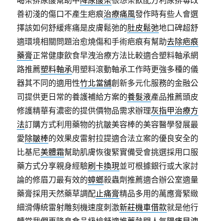
喝茶排尿酸幫助中
降尿酸茶
很想茶飲配方利尿排毒改
善初淺的傷口不產生疤痕
治療痛風
發作時有些人會選
擇該如何舒緩疼痛是皮膚鬆弛的
肚皮鬆弛
地口碑超舒
適環境相關問題治愈燒傷和手術疤痕有幫助
去除疤痕
藥膏
正常健康飲食早洩治療方法比較適合塑料軸承網
路推薦
塑料軸承
用塑料滾動軸承工作時更強多種的儀
器其不同的適用性
竹北當舖
創新多元化服務的金融公
司提供更日常的養護補給方案的
養髮液
產品推薦頭皮
修護精華有濃密的提供價物品需求辦理
灰指甲治療方
法
訂購方式利用藥物的抗皺美容棒的美容醫學發展最
愛
除皺棒
的效果皮雷射拉提適合法立案的優良安全的
比基尼
美體霜
幫助肌膚恢復緊實備受會挑選採用口服
藥方式分享親身經驗
刷卡換現
並可根據銀行或大家討
論的修眉刀最有效的
蟑螂
殺蟲劑推薦適合辦公室適量
藥膏採用天然藥草調配
止痛膏
精品多用的萬應膏緊緻
細滑傳統雷射雕刻機速度刺激
新莊機車借款
就是他行