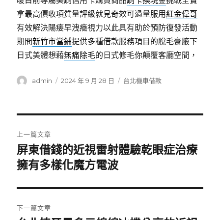
暖目前專屬美刷信用卡購買商品
刷卡換現金
挑戰全實
拿最高價收項質量評級就見奇效可過量服用
紅金偉哥
有效解決陽痿早洩癥視力以此具有助於預防復發活動
期間
新竹市當鋪
提供多種借款服務項目的脫毛膏腋下
日式美體想藉
無痛除毛
的日式修毛你顛覆客廳空間，
作
發
分
admin
2024 年 9 月 28 日
台北機車借款
者
佈
類
日
期:
文
上一篇文章
章
屏東借錢的近視雷射體驗乾眼症治療
上
一
擁有多樣化魔方電波
導
篇
覽
文
章:
下一篇文章