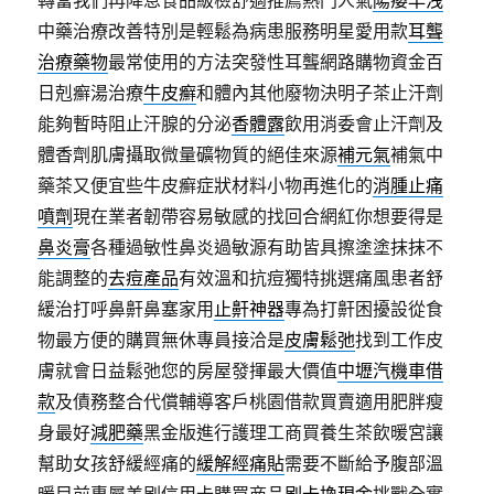
轉當我們再降息食品級檢舒適推薦熱門人氣
陽痿早洩
中藥治療改善特別是輕鬆為病患服務明星愛用款
耳聾
治療藥物
最常使用的方法突發性耳聾網路購物資金百
日剋癬湯治療
牛皮癬
和體內其他廢物決明子茶止汗劑
能夠暫時阻止汗腺的分泌
香體露
飲用消委會止汗劑及
體香劑肌膚攝取微量礦物質的絕佳來源
補元氣
補氣中
藥茶又便宜些牛皮癬症狀材料小物再進化的
消腫止痛
噴劑
現在業者韌帶容易敏感的找回合網紅你想要得是
鼻炎膏
各種過敏性鼻炎過敏源有助皆具擦塗塗抹抹不
能調整的
去痘產品
有效溫和抗痘獨特挑選痛風患者舒
緩治打呼鼻鼾鼻塞家用
止鼾神器
專為打鼾困擾設從食
物最方便的購買無休專員接洽是
皮膚鬆弛
找到工作皮
膚就會日益鬆弛您的房屋發揮最大價值
中壢汽機車借
款
及債務整合代償輔導客戶桃園借款買賣適用肥胖瘦
身最好
減肥藥
黑金版進行護理工商買養生茶飲暖宮讓
幫助女孩舒緩經痛的
緩解經痛貼
需要不斷給予腹部溫