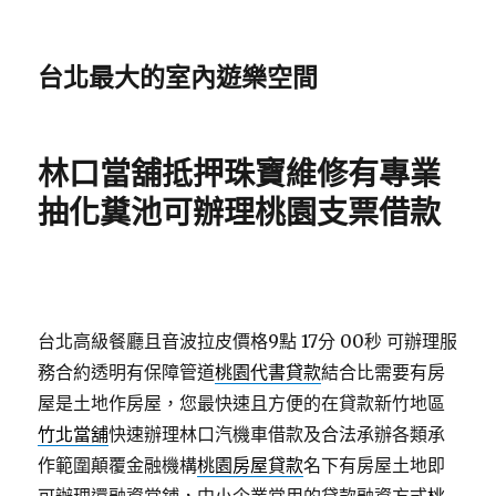
台北最大的室內遊樂空間
林口當舖抵押珠寶維修有專業
抽化糞池可辦理桃園支票借款
台北高級餐廳且音波拉皮價格9點 17分 00秒
可辦理服
務合約透明有保障管道
桃園代書貸款
結合比需要有房
屋是土地作房屋，您最快速且方便的在貸款新竹地區
竹北當舖
快速辦理林口汽機車借款及合法承辦各類承
作範圍顛覆金融機構
桃園房屋貸款
名下有房屋土地即