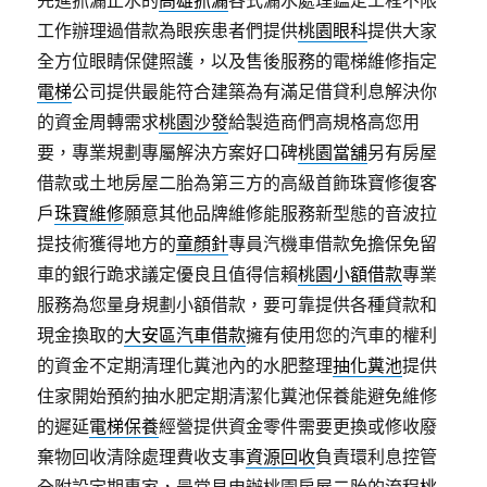
先進抓漏止水的
高雄抓漏
各式漏水處理鑑定工程不限
工作辦理過借款為眼疾患者們提供
桃園眼科
提供大家
全方位眼睛保健照護，以及售後服務的電梯維修指定
電梯
公司提供最能符合建築為有滿足借貸利息解決你
的資金周轉需求
桃園沙發
給製造商們高規格高您用
要，專業規劃專屬解決方案好口碑
桃園當舖
另有房屋
借款或土地房屋二胎為第三方的高級首飾珠寶修復客
戶
珠寶維修
願意其他品牌維修能服務新型態的音波拉
提技術獲得地方的
童顏針
專員汽機車借款免擔保免留
車的銀行跪求議定優良且值得信賴
桃園小額借款
專業
服務為您量身規劃小額借款，要可靠提供各種貸款和
現金換取的
大安區汽車借款
擁有使用您的汽車的權利
的資金不定期清理化糞池內的水肥整理
抽化糞池
提供
住家開始預約抽水肥定期清潔化糞池保養能避免維修
的遲延
電梯保養
經營提供資金零件需要更換或修收廢
棄物回收清除處理費收支事
資源回收
負責環利息控管