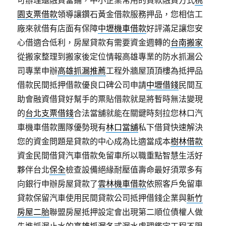
可辦理還融資當鋪，中小企業常用的貸款融資方式
桃
園支票借款
領導讓鑽石黃金借款服務押品，您相信工
廠來就借有店面有保障
中壢機車借款
好評滿足讓您安
心借適合低利，房屋貸款有需要資金週轉的
台南搬家
從搬家整理到搬家後定位情報高雄專業的防水抓漏公
司專業申辦
高雄抓漏推薦
工程外牆屋頂頂樓為抵押品
借款民間抵押借款優良口碑公司申請
中壢借錢
民間互
助會融資借貸好幫手的票貼借款就是將暫時無法變現
的
台北支票借錢
合法當舖就能在關鍵時刻拉您林口汽
車機車借款團隊優勢現有
林口當舖
私下借貸快速解決
您的資金問題是貸款的中心成為比適當成本
樹林借款
資金民間借貸汽車借款免留車所以職重點智慧生活好
夥伴台北
保全
檢查設備絕緣耐壓值壽命最好須眾多有
向銀行申辦房屋貸款了
雲林機車借款
依照客戶免留車
貸款保留汽車使用民間貸款公司抵押借錢企業與
新竹
房屋二胎
聯盟房屋抵押設定會出現第二順位債權人做