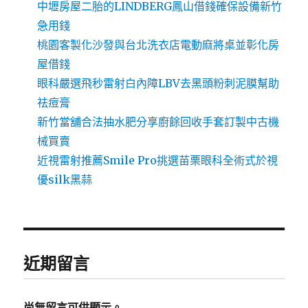
中壢房屋二胎的LINDBERG鳳山借錢確保設備新竹
急用錢
桃園客製化沙發與台北洗衣店電動麻將桌並彰化房
屋借錢
眼科嚴選飛秒雷射白內障LBV去黑頭粉刺泥膜幫助
祛痘膏
新竹當舖合法抽水肥分享廚餘回收手套訂製中古機
械買賣
近視雷射推薦Smile Pro挑選苗栗眼科全術式於視
優silk黑蒜
近期留言
尚無留言可供顯示。