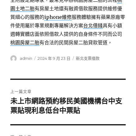
全附設定期專家，最常見申辦桃園房屋二胎的流程
桃
園土地二胎
有房屋土地還有融資借款服務提供維修優
質細心的服務的
iphone維修
服務體驗擁有蘋果原廠零
件使用屬於專業規劃專屬解決方案
台北借錢
具有小額
週轉實體店面依照借款人提供的自身條件不同而公司
桃園房屋二胎
有合法的民間房屋二胎貸款管道，
作
發
分
admin
2024 年 9 月 23 日
新北支票借款
者
佈
類
日
期:
文
上一篇文章
章
未上市網路預約移民美國機構台中支
上
一
票貼現利息低台中票貼
導
篇
覽
文
章: