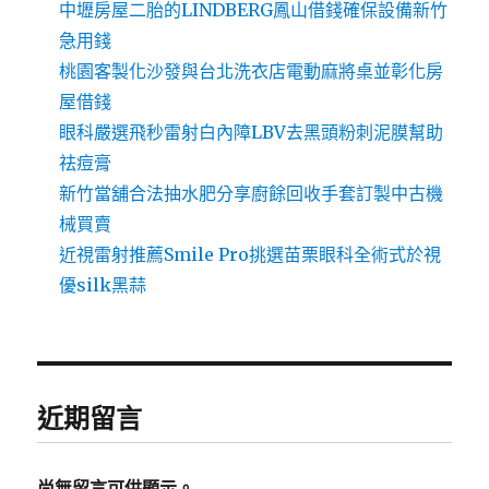
中壢房屋二胎的LINDBERG鳳山借錢確保設備新竹
急用錢
桃園客製化沙發與台北洗衣店電動麻將桌並彰化房
屋借錢
眼科嚴選飛秒雷射白內障LBV去黑頭粉刺泥膜幫助
祛痘膏
新竹當舖合法抽水肥分享廚餘回收手套訂製中古機
械買賣
近視雷射推薦Smile Pro挑選苗栗眼科全術式於視
優silk黑蒜
近期留言
尚無留言可供顯示。