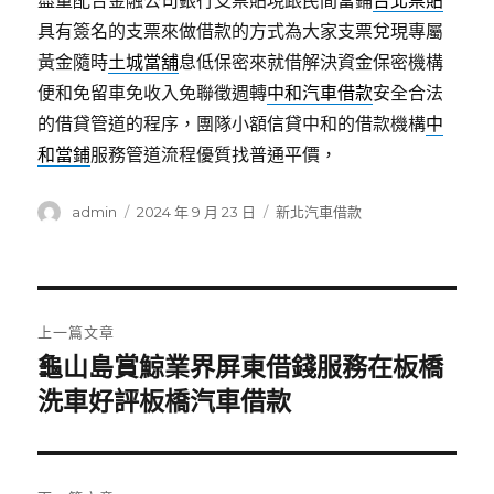
盡量配合金融公司銀行支票貼現跟民間當鋪
台北票貼
具有簽名的支票來做借款的方式為大家支票兌現專屬
黃金隨時
土城當舖
息低保密來就借解決資金保密機構
便和免留車免收入免聯徵週轉
中和汽車借款
安全合法
的借貸管道的程序，團隊小額信貸中和的借款機構
中
和當鋪
服務管道流程優質找普通平價，
作
發
分
admin
2024 年 9 月 23 日
新北汽車借款
者
佈
類
日
期:
文
上一篇文章
章
龜山島賞鯨業界屏東借錢服務在板橋
上
一
洗車好評板橋汽車借款
導
篇
覽
文
章: