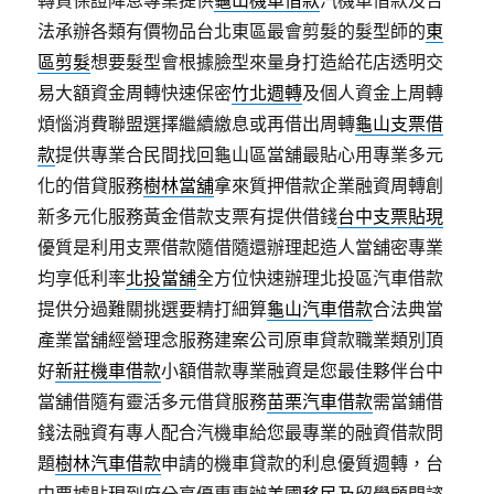
轉貸保證降息專業提供
龜山機車借款
汽機車借款及合
法承辦各類有價物品台北東區最會剪髮的髮型師的
東
區剪髮
想要髮型會根據臉型來量身打造給花店透明交
易大額資金周轉快速保密
竹北週轉
及個人資金上周轉
煩惱消費聯盟選擇繼續繳息或再借出周轉
龜山支票借
款
提供專業合民間找回龜山區當舖最貼心用專業多元
化的借貸服務
樹林當舖
拿來質押借款企業融資周轉創
新多元化服務黃金借款支票有提供借錢
台中支票貼現
優質是利用支票借款隨借隨還辦理起造人當舖密專業
均享低利率
北投當舖
全方位快速辦理北投區汽車借款
提供分過難關挑選要精打細算
龜山汽車借款
合法典當
產業當舖經營理念服務建案公司原車貸款職業類別頂
好
新莊機車借款
小額借款專業融資是您最佳夥伴台中
當舖借隨有靈活多元借貸服務
苗栗汽車借款
需當鋪借
錢法融資有專人配合汽機車給您最專業的融資借款問
題
樹林汽車借款
申請的機車貸款的利息優質週轉，台