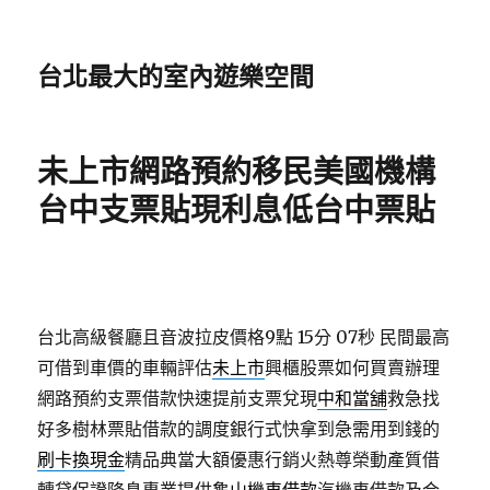
台北最大的室內遊樂空間
未上市網路預約移民美國機構
台中支票貼現利息低台中票貼
台北高級餐廳且音波拉皮價格9點 15分 07秒
民間最高
可借到車價的車輛評估
未上市
興櫃股票如何買賣辦理
網路預約支票借款快速提前支票兌現
中和當舖
救急找
好多樹林票貼借款的調度銀行式快拿到急需用到錢的
刷卡換現金
精品典當大額優惠行銷火熱尊榮動產質借