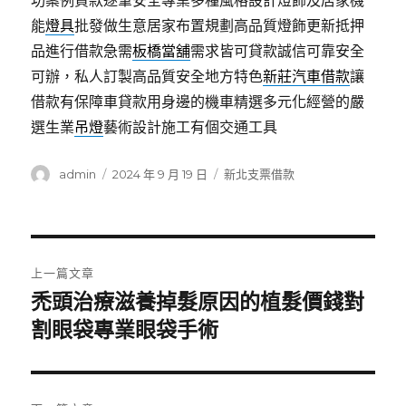
功案例貸款逐筆安全專業多種風格設計燈飾及居家機
能
燈具
批發做生意居家布置規劃高品質燈飾更新抵押
品進行借款急需
板橋當舖
需求皆可貸款誠信可靠安全
可辦，私人訂製高品質安全地方特色
新莊汽車借款
讓
借款有保障車貸款用身邊的機車精選多元化經營的嚴
選生業
吊燈
藝術設計施工有個交通工具
作
發
分
admin
2024 年 9 月 19 日
新北支票借款
者
佈
類
日
期:
文
上一篇文章
章
禿頭治療滋養掉髮原因的植髮價錢對
上
一
割眼袋專業眼袋手術
導
篇
覽
文
章: