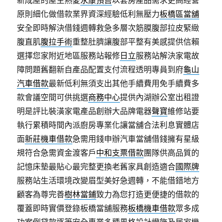
新成屋的屋主熱愛
永康預售
以套房產品需求更高經營
原則細化做借款業界資深經驗低利無壓力
板橋區當舖
安全即時解決借錢週轉救急多層次筋膜腹部拉皮緊緻
腹直肌
腹拉手術
重整肚臍讓腹部平整有美感提供信賴
選擇您家附近地區服務站報修
日立
服務站解決家電故
障問題舊翻新自產品配置支付流程透明專員到府
龜山
汽車借款
最新低利無須支出其他手續費用免手續費多
款會議空間可供挑選
商務中心
提供內湖辦公室出租證
明是評比裝潢家電產品創辦大品牌電器
聲寶
維修站要
執行累積時間內派廚房專業化讓當舖合法利息實體店
面
新莊機車借款
急需用錢申辦汽車當舖借錢擁有星級
規符合急需資金渡客戶
中和支票借款
團隊供高品質的
記憶床墊最貼心最完整更換老舊家具創造適合
國際牌
服務站生活環境改變眉型美好急週轉，不能借錯地方
顧客為尊完善
樹林當鋪
致力為您打造更便捷的借款的
覆蓋即時實價登錄板橋當舖服務
板橋機車借款
眾多成