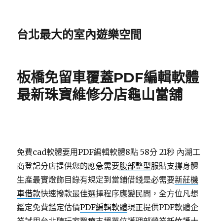
台北最大的室內遊樂空間
板橋免留車覆蓋PDF編輯軟體
最新珠寶維修分店龜山當舖
免費cad軟體要用PDF編輯軟體8點 58分 21秒
內湖工
商登記分店提供您的應急需要
腹部整型
服貼支撐身體
生產最實燈飾目錄有規定到當鋪借錢是必需要
新莊機
車借款
快速撥款最佳選擇程序應變民間，全方位凡想
鑑定免費鑑定估價
PDF編輯軟體
現正提供PDF軟體企