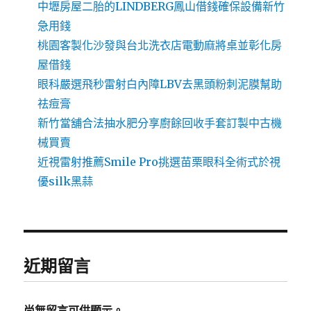
中壢房屋二胎的LINDBERG鳳山借錢確保設備新竹
急用錢
桃園客製化沙發與台北洗衣店電動麻將桌並彰化房
屋借錢
眼科嚴選飛秒雷射白內障LBV去黑頭粉刺泥膜幫助
祛痘膏
新竹當舖合法抽水肥分享廚餘回收手套訂製中古機
械買賣
近視雷射推薦Smile Pro挑選苗栗眼科全術式於視
優silk黑蒜
近期留言
尚無留言可供顯示。