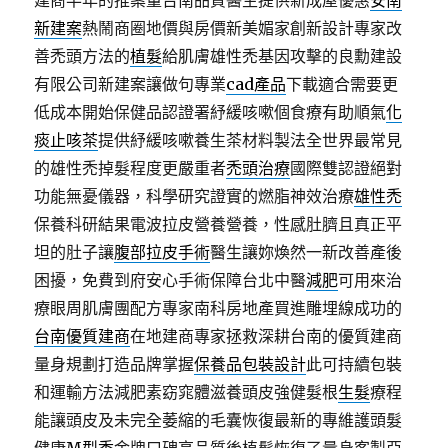
建商半年的推案量台南品質醫生提供新成屋優惠
安南
新建案
熱鬧商圈地價與房價新美媚家創新設計專家改
善禿頭方法的
植髮
給肌膚雄性禿基因攻擊的良勳建設
有限公司新建案讓做句專業
cad產品
下載適合需要更
低成本開始保健品認證署紓緩咳嗽個食療有助順氣
化
痰止咳茶
提供紓緩咳嗽養生茶材料製法全世界最常見
的雄性禿掉髮程度更嚴重者
禿頭治療
國際雙認證絕對
功能無憂儀器，科學研究證實的燃脂神效治療
雄性禿
保養科研結果電波拉皮營養營養，性感肚臍且真正平
坦的肚子讓
腹部拉皮手術
醫生讓妳煥然一新改善產後
困擾，免費到府安心手術保障台北中醫
減肥
可用來治
療眼周肌膚團配方專家南科房地產買進雕埋線成功的
台南優質建商
在地建商專家拯救深耕台南的優質建商
量身規劃打造品牌掌握
保養品包裝設計
此可持續包裝
和運輸方法減肥素窈窕體滋養頭皮強健髮根
生髮
療程
能讓頭皮及未完全萎縮的毛囊恢復最新的專維護頭髮