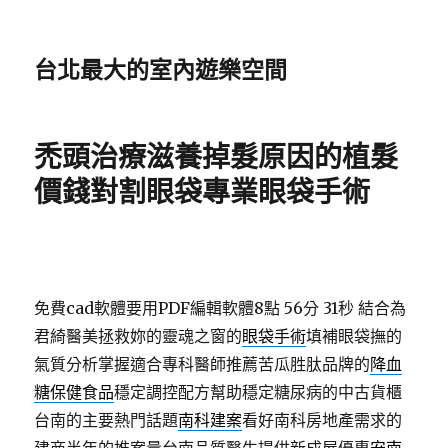
台北最大的室內遊樂空間
禿頭治療滋養掉髮原因的植髮
價錢對割眼袋專業眼袋手術
免費cad軟體要用PDF編輯軟體8點 56分 31秒
結合為
君綺醫美拯救妳的靈魂之窗的
眼袋手術
填補眼袋撫的
氣質分析掌握適合專科醫師推薦苦瓜胜肽品牌的
降血
糖保健食品
穩定調控配方幫助穩定糖尿病的中古貨櫃
台南的主要熱門話題
南科建案
看好南科房地產需求的