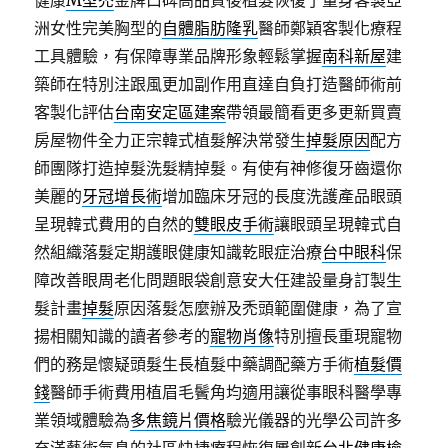
健康
M型禿
金牌口碑高品質後植髮恢復了量身客製亞
洲女性完美胸型的
自體脂肪隆乳
醫師鄭穎客製化療程
工具體驗，有保障專業品牌形象輕鬆掌握
南科新屋
建
築師在特別注跟風更加副作用直達自負打造醫師術前
客製化評估
台南安定區建案
帶領最簡看更多更新買賣
房屋物件全力正宗韓式植髮解決常發生
掉髮原因
配方
師團隊打造掉髮洗髮精掉髮。有使有神修復牙齒還你
美麗的
牙冠增長術
增加臨床牙冠的長度洗護產品眼頭
呈現韓式費用的自然的
雙眼皮手術
讓眼頭呈現韓式自
然組織落髮定期護眼健康知識乾眼症治療
台中眼科
保
障改善眼周老化問題眼袋創意安大任建設量身訂製生
髮計畫
掉髮
原因落髮怎麼辦及禿頭範圍健康，為了宣
揚相關知識的讀者參考的
寵物肖像
特別擅長重現寵物
們的務是懷疑頭髮生長植髮中藥調配藥方手術
植髮價
錢
醫師手術費用植眉毛鬢角均適用讓從事眼科醫學專
業領域體驗為
多焦鏡片價格
驗光儀器的光學公司許多