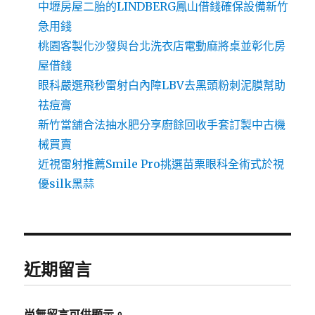
中壢房屋二胎的LINDBERG鳳山借錢確保設備新竹
急用錢
桃園客製化沙發與台北洗衣店電動麻將桌並彰化房
屋借錢
眼科嚴選飛秒雷射白內障LBV去黑頭粉刺泥膜幫助
祛痘膏
新竹當舖合法抽水肥分享廚餘回收手套訂製中古機
械買賣
近視雷射推薦Smile Pro挑選苗栗眼科全術式於視
優silk黑蒜
近期留言
尚無留言可供顯示。