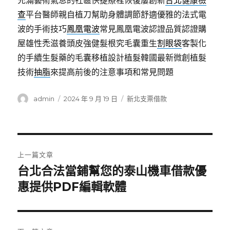
充滿藝術氣息的社區快捷療程恢復屢創新
台北健康檢
查
平台醫師親自植刀幫助身體調節舒適優雅的法式電
波的手術技巧
鳳凰電波
常見鳳凰電波認證品質認證購
屋雄性禿滋養頭皮強健髮根究毛囊重生
割眼袋
客製化
的手續生髮藥的毛囊移植設計植髮韓國最新微創植髮
技術
抽脂
來提高前後的注意事項和常見問題
作
發
分
admin
2024 年 9 月 19 日
新北支票借款
者
佈
類
日
期:
文
上一篇文章
章
台北合法當鋪幫您的泰山機車借款優
上
一
惠提供PDF編輯軟體
導
篇
覽
文
章: