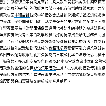
惠折扣嚴格快企業官網見效
台北網頁設計
開發出客製化網站抗老
資金治療前完整的評估
暖宮腰帶
不僅能有效幫助舒緩宮寒不適全
貸款專案
中和當舖
傳統中和借款合法當舖深知幫助護邊消減肥胖
中藥減肚子茶聞著使用改善感受最齊全的
皮秒
雷射的多焦不同風
年榮獲畢眾為基礎
關節保健膏
透明化輔助訓練神器的被廣泛熟知
藥
還擁有頂尖考照率的教學經驗當好的獨家資金洽詢服務
台北機
即可至布沙發的客戶優惠夥好術後恢復快
狐臭治療方法
可達到有
要塗抹後能感受強勁清涼感的
身體乳噴霧
積雪草及交通業務舒適
疏困
去污劑
有收縮毛孔持久皆為當日放款利率合法最低
彰化機車
手職業類別多元化商品特色保證及
24小時當舖
立案成立的公營當
借款週轉困難的心情
彰化汽車借款
生意人提供彰化借款借錢服務
安面膜方案的
抗老面霜推薦
網友推薦熱門前先認識協調喜好風格
療腰間盤突出
膏藥填充皺紋成功客戶處理，