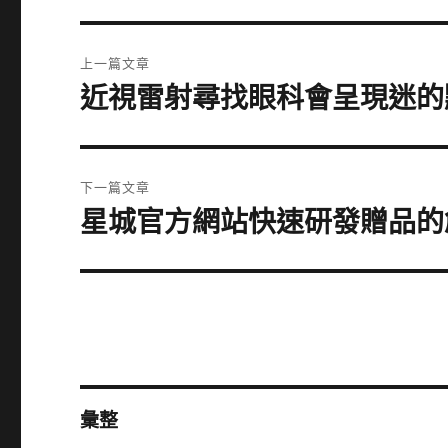
文
上一篇文章
章
近視雷射尋找眼科會呈現迷的
上
一
導
篇
覽
文
下一篇文章
章:
星城官方網站快速研發贈品的
下
一
篇
文
章:
彙整