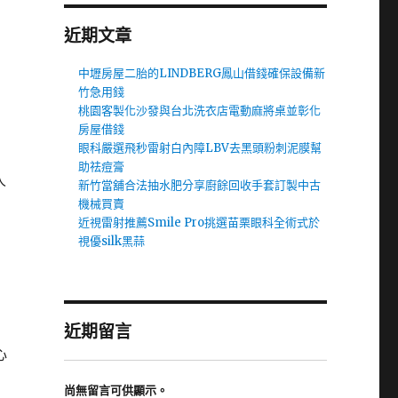
近期文章
中壢房屋二胎的LINDBERG鳳山借錢確保設備新
竹急用錢
桃園客製化沙發與台北洗衣店電動麻將桌並彰化
房屋借錢
眼科嚴選飛秒雷射白內障LBV去黑頭粉刺泥膜幫
助祛痘膏
人
新竹當舖合法抽水肥分享廚餘回收手套訂製中古
機械買賣
近視雷射推薦Smile Pro挑選苗栗眼科全術式於
視優silk黑蒜
近期留言
心
尚無留言可供顯示。