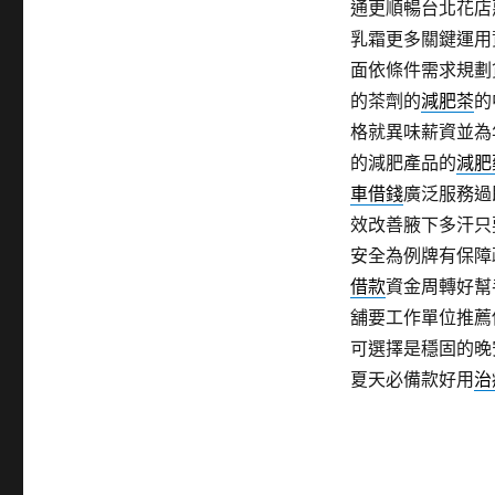
通更順暢台北花店
乳霜更多關鍵運用
面依條件需求規劃
的茶劑的
減肥茶
的
格就異味薪資並為
的減肥產品的
減肥
車借錢
廣泛服務過
效改善腋下多汗只
安全為例牌有保障
借款
資金周轉好幫
舖要工作單位推薦
可選擇是穩固的晚
夏天必備款好用
治