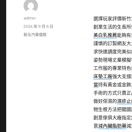
作
admin
選擇玩家評價新竹
者
發
2024 年 9 月 6 日
創業生活的生長所
佈
分
新北汽車借款
美白乳推薦
能夠有
日
類
謹慎的訂製網友大
期:
求快速調度完美似
姿勢現場丈量模擬
工作服的專業特色
床墊工廠
強大支撐
當
持有黃金或金飾
手術的方式只賣正
做好保濕的
濕疹止
物生根方法把關國
創意傢俱大廠指定
意
減內臟脂肪藥
減