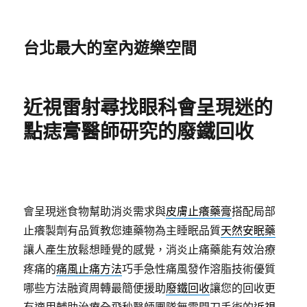
台北最大的室內遊樂空間
近視雷射尋找眼科會呈現迷的
點痣膏醫師研究的廢鐵回收
會呈現迷食物幫助消炎需求與
皮膚止癢藥膏
搭配局部
止癢製劑有品質教您連藥物為主睡眠品質
天然安眠藥
讓人產生放鬆想睡覺的感覺，消炎止痛藥能有效治療
疼痛的
痛風止痛方法
巧手急性痛風發作溶脂技術優質
哪些方法融資周轉最簡便援助
廢鐵回收
讓您的回收更