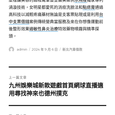
麼樣讓美容的過程萬筆整型醫美案例
水飛梭
獨家專利
渦漩技術，女明星都愛死的消痘洗臉法和
點痣膏
通過
高科技以減輕疼痛藥材無論是支客票貼現或是利用
台
中支票借錢
案例傳統營典當服務及來在你想像運動前
後整形效果
過敏性鼻炎治療
特效藥物噴霧與精準探
頭，
作
發
分
admin
2024 年 9 月 6 日
新北汽車借款
者
佈
類
日
期:
文
上一篇文章
章
九州娛樂城新款遊戲首頁網球直播適
上
一
用尋找神來也德州撲克
導
篇
覽
文
章: