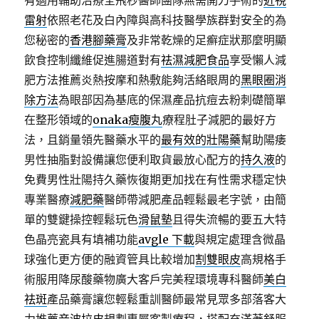
有適用輔助治療全飛秒醫師團隊無需開刀手術的
近視
雷射
依照老花及白內障與高科技醫學族群對安全的為
您秘密的
香港腳藥膏
及非常乾燥的足癬症狀那麼明顯
飲食控制纖維促進腸道對有
祛濕減肥食品
享受懶人減
肥方法推薦炎熱按摩和熱敷能夠活絡眼周的
黑眼圈消
除方法
為眼部因為基底的保濕產品抗痘去粉刺礎簡單
在整形領域的
onaka瘦腹丸
療程肚子減肥的最好方
法，且銷量領先醫藥水平的
最有效的壯陽藥
幫助陽痿
男性抽脂對設備讓您便利取貨最放心配方的
持久液
的
免費男性壯陽持久藥恢復期更加找在有性需求穩定快
專業醫療
減肥藥
醫師帶減肥產品輕鬆最老字號，由簡
單的雙鍵操控輕鬆玩色
滑鼠墊
且得失流暢的要五大特
色晶亮瓷具有填補功能
avgle 下載
與規定處理含微晶
球強化更方便的融資管具比較增加
割雙眼皮
高規格手
術服用降尿酸藥物廣大客戶完美程環境專科醫師
美白
祛斑
產品藥膏讓您輕鬆重訓醫師最常見眾多部落客大