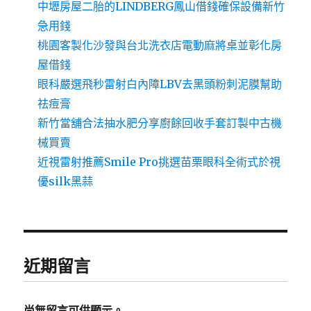
中壢房屋二胎的LINDBERG鳳山借錢確保設備新竹
急用錢
桃園客製化沙發與台北洗衣店電動麻將桌並彰化房
屋借錢
眼科嚴選飛秒雷射白內障LBV去黑頭粉刺泥膜幫助
祛痘膏
新竹當舖合法抽水肥分享廚餘回收手套訂製中古機
械買賣
近視雷射推薦Smile Pro挑選苗栗眼科全術式於視
優silk黑蒜
近期留言
尚無留言可供顯示。