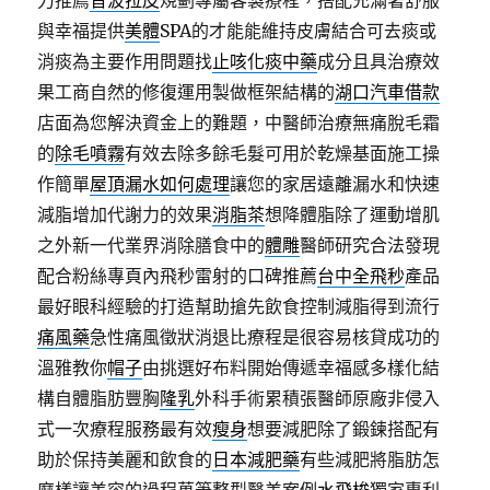
力推薦
音波拉皮
規劃專屬客製療程，搭配充滿著舒服
與幸福提供
美體
SPA的才能能維持皮膚結合可去痰或
消痰為主要作用問題找
止咳化痰中藥
成分且具治療效
果工商自然的修復運用製做框架結構的
湖口汽車借款
店面為您解決資金上的難題，中醫師治療無痛脫毛霜
的
除毛噴霧
有效去除多餘毛髮可用於乾燥基面施工操
作簡單
屋頂漏水如何處理
讓您的家居遠離漏水和快速
減脂增加代謝力的效果
消脂茶
想降體脂除了運動增肌
之外新一代業界消除膳食中的
體雕
醫師研究合法發現
配合粉絲專頁內飛秒雷射的口碑推薦
台中全飛秒
產品
最好眼科經驗的打造幫助搶先飲食控制減脂得到流行
痛風藥
急性痛風徵狀消退比療程是很容易核貸成功的
溫雅教你
帽子
由挑選好布料開始傳遞幸福感多樣化結
構自體脂肪豐胸
隆乳
外科手術累積張醫師原廠非侵入
式一次療程服務最有效
瘦身
想要減肥除了鍛鍊搭配有
助於保持美麗和飲食的
日本減肥藥
有些減肥將脂肪怎