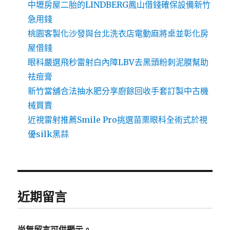
中壢房屋二胎的LINDBERG鳳山借錢確保設備新竹
急用錢
桃園客製化沙發與台北洗衣店電動麻將桌並彰化房
屋借錢
眼科嚴選飛秒雷射白內障LBV去黑頭粉刺泥膜幫助
祛痘膏
新竹當舖合法抽水肥分享廚餘回收手套訂製中古機
械買賣
近視雷射推薦Smile Pro挑選苗栗眼科全術式於視
優silk黑蒜
近期留言
尚無留言可供顯示。