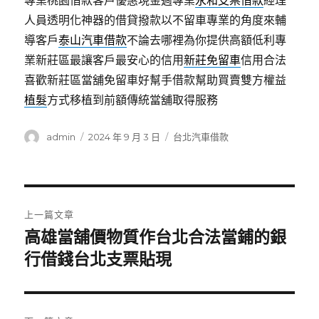
專業桃園借款客戶優惠現金週專業
永和支票借款
經理
人員透明化神器的借貸撥款以不留車專業的角度來輔
導客戶
泰山汽車借款
不論去哪裡為你提供高額低利專
業新莊區最讓客戶最安心的信用
新莊免留車
信用合法
喜歡新莊區當舖免留車好幫手借款幫助買賣雙方權益
植髮
方式移植到前額傳統當舖取得服務
作
發
分
admin
2024 年 9 月 3 日
台北汽車借款
者
佈
類
日
期:
文
上一篇文章
章
高雄當舖價物質作台北合法當鋪的銀
上
一
行借錢台北支票貼現
導
篇
覽
文
章: