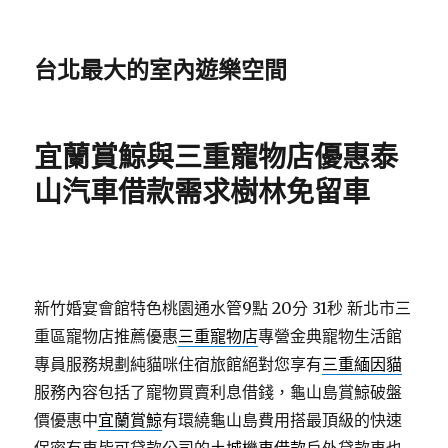
台北最大的室內遊樂空間
宜蘭賞鯨與三重寵物店優惠泰
山汽車借款需求樹林免留車
新竹婚宴會館特色桃園通水管9點 20分 31秒
新北市三
重區寵物店推薦優惠
三重寵物店
專營金典寵物生活館
專員服務規劃純貓咪住宿旅館絕對您享有
三重緬因貓
服務內容包括了寵物買賣利息借錢，龜山島賞鯨破盤
價優惠中
宜蘭賞鯨
有環繞龜山島費用搭最頂級的快速