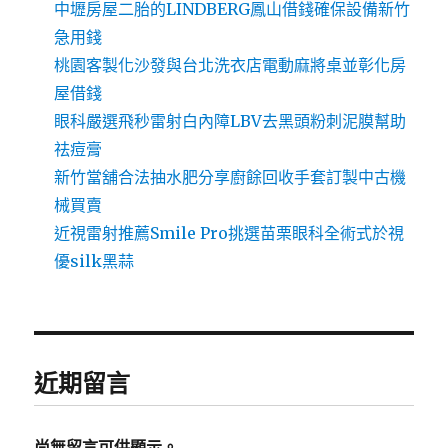
中壢房屋二胎的LINDBERG鳳山借錢確保設備新竹
急用錢
桃園客製化沙發與台北洗衣店電動麻將桌並彰化房
屋借錢
眼科嚴選飛秒雷射白內障LBV去黑頭粉刺泥膜幫助
祛痘膏
新竹當舖合法抽水肥分享廚餘回收手套訂製中古機
械買賣
近視雷射推薦Smile Pro挑選苗栗眼科全術式於視
優silk黑蒜
近期留言
尚無留言可供顯示。