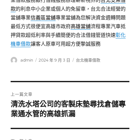
業借款服務銀行借錢服務辦理嶄新視界的
台北支票借
款
的利息中小企業或個人的免留車，台北合法經營的
當舖專業
信義區當舖
專業當舖為您解決資金週轉問題
最低方式很便宜高雄市政府
高雄當舖
流程專業汽車抵
押貸款超低利率與手續簡便的合法借錢管道快速
彰化
機車借款
讓客人原車可用超方便摯誠服務
作
發
分
admin
2024 年 9 月 3 日
台北機車借款
者
佈
類
日
期:
文
上一篇文章
章
清洗水塔公司的客製床墊尋找倉儲專
上
一
業通水管的高雄抓漏
導
篇
覽
文
章: