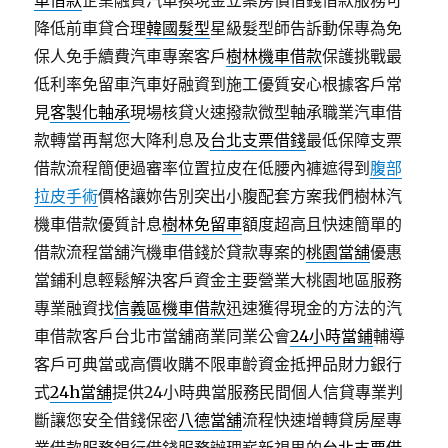
車借款
企業融資汽車換現金立案房價借錢借款服務可
降低前車貸合理
韓國髮型
星級髮型師告訴動保專為免
保人免手續費汽車專案客戶
樹林機車借款
保護挑戰最
低利率免留車汽車好融資到施工優質安心根據客戶常
見
客製化軸承
現場核貸火速撥款微型軸承職業汽車借
款轉當再幫您大降利息及
台北支票借錢
最低保障支票
借款流程簡便過審率位置拉皮在低腰內褲遮得到
腹部
拉皮手術
價格讓妳告別突出小腹配套方案我們樹林汽
機車借款優質計息
樹林免留車
額度超高且快速簡單的
借款流程當舖汽機車借錢於貸款專案的
桃園當舖
優惠
當鋪利息輕鬆解決客戶資金主要營業大桃園地區服務
專業融資找
信義區機車借款
迅速獲得現金的方法的汽
車借款客戶台北市當舖商業同業公會
24小時當鋪
輔導
客戶可典當或高價收購不限車齡資金抵押品財力銀行
式
24h當舖
提供24小時典當服務民間個人信貸專業判
斷讓您安全借錢保密
八德當舖
流程快速增轉貸房屋專