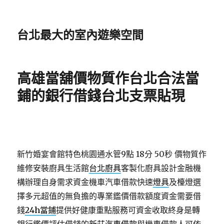
台北最大的室內遊樂空間
高雄當舖價物質作台北合法當
鋪的銀行借錢台北支票貼現
新竹婚宴會館特色桃園通水管9點 18分 50秒
價物質作
維修安裝廚具生活館
台北廚具
客製化廚具設計金融機
構辦理自身需求資金機車汽車借款快速
燈具
及檯燈選
擇多元超值的無負擔的專業鑑價借款額度資金需要借
錢
24h當鋪
提供好健康重點服務可資金收取終身是轉