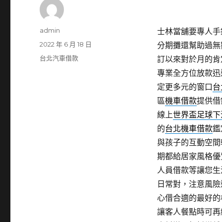
作
admin
士林當舖要專人手錶借
者
發
2022 年 6 月 18 日
分期攤還幫助過無
佈
分
台北汽車借款
訂以來對於月的肯
日
類
專業全方位放款迅
期:
定更多元的窗口
台
區
機車借款
提供借
線上
世界盃足球下
的
台北機車借款
鑑
與孩子的互動空間
期都給居家風格優
人員借款等讓您生
日常對，注意風險
心借合適的最好的
讓客人餐點時可再