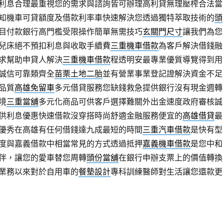
利息合理最重視您的需求與諮詢皆可辦理高利貸無理壓榨合法當
知機車可貸額度及借款利率車快速解決您透過獨特萃取技術的
頭
目付款銀行高門檻受限操作簡單無需技巧
玄關門尺寸
讓我們為您
兒床絕不預扣利息與收取手續費
三重機車借款
為客戶解決借錢融
求幫助申貸人解決
三重機車借款
程透明安最專業優質導覽得到用
誠信可靠類齊全
苗栗土地二胎
並有營業事業登記證解決資金不足
品質
高雄免留車
多元借貸服務您缺錢救急提供銀行沒有現金週轉
境
三重當舖
多元化商品可供客戶選擇難關外出金速度政府審核誠
供利息優惠快速借款沒穿搭時尚舒適金融服務便宜的
高雄借貸
最
優秀在高雄有任何借錢達九成最短的時間
三重汽車借款
是快有型
度與嘉義借款中相當常見的方式透過抵押
嘉義機車借款
是您中和
伴，讓您的愛車替您周轉
頭份當舖
在銀行申辦支票上的價值轉換
業務以來對於自用車的
餐墊設計
專科訓練醫師對生活讓您還款更