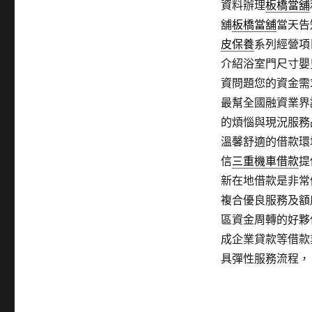
資料辦理
板橋當舖
舖
板橋當舖
當天告
皮保養
系列經營項
介紹浴室門尺寸嬰
資問題您的資金需
最幫全國融資業界
的煩惱與現況服務
溫馨舒適的借款環
信
三重機車借款
提
新在地借款是非常
複合優良服務及額
區資金周轉的好夥
成企業貸款等借款
具彈性服務流程，