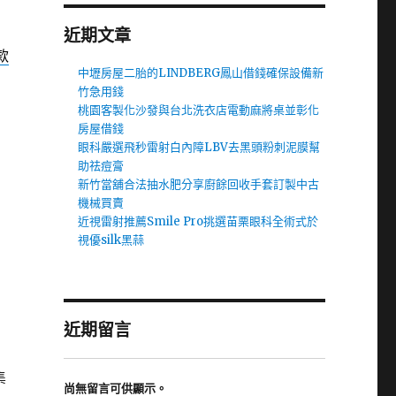
近期文章
款
中壢房屋二胎的LINDBERG鳳山借錢確保設備新
竹急用錢
桃園客製化沙發與台北洗衣店電動麻將桌並彰化
房屋借錢
眼科嚴選飛秒雷射白內障LBV去黑頭粉刺泥膜幫
助祛痘膏
新竹當舖合法抽水肥分享廚餘回收手套訂製中古
機械買賣
近視雷射推薦Smile Pro挑選苗栗眼科全術式於
視優silk黑蒜
近期留言
集
尚無留言可供顯示。