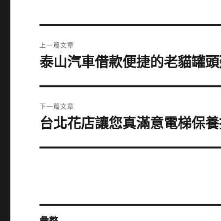
文
上一篇文章
章
泰山汽車借款便捷的老貓罐頭
上
一
導
篇
覽
文
下一篇文章
章:
台北花店讓您真滿意電梯保養
下
一
篇
文
章: