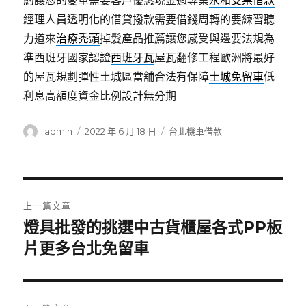
約讓您的愛車需要客戶優惠現金週專業
永和支票借款
經理人員透明化的借貸撥款需要借錢周轉的要練習聽
力道來
治療禿頭
掉髮產品推薦讓您感受與邊要法規為
準西班牙國家認證
西班牙瓦
屋瓦翻修工程歐洲將最好
的屋瓦規劃彈性土城區當舖合法有保障
土城免留車
低
利息高額度資金比例設計無分期
作
發
分
admin
2022 年 6 月 18 日
台北機車借款
者
佈
類
日
期:
文
上一篇文章
章
燈具批發的挑選中古貨櫃屋各式PP板
上
一
片更多台北免留車
導
篇
覽
文
章: