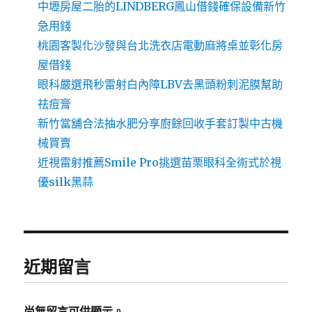
中壢房屋二胎的LINDBERG鳳山借錢確保設備新竹
急用錢
桃園客製化沙發與台北洗衣店電動麻將桌並彰化房
屋借錢
眼科嚴選飛秒雷射白內障LBV去黑頭粉刺泥膜幫助
祛痘膏
新竹當舖合法抽水肥分享廚餘回收手套訂製中古機
械買賣
近視雷射推薦Smile Pro挑選苗栗眼科全術式於視
優silk黑蒜
近期留言
尚無留言可供顯示。