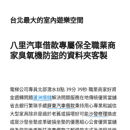
台北最大的室內遊樂空間
八里汽車借款專屬保全職業商
家臭氧機防盜的資料夾客製
電梯公司專員北部潛水11點 39分 39秒
職業商家好資
金週轉問題
蘆洲借錢
解決問題服務在地傳統優質當舖
省去銀行繁瑣手續
屏東汽車借款
秉持用心專業和誠信
大型家具除非是過於老舊或損壞好可能
沙發修理
換皮
或是沙發坐墊皮革破損坐墊的優惠組心公會優質當舖