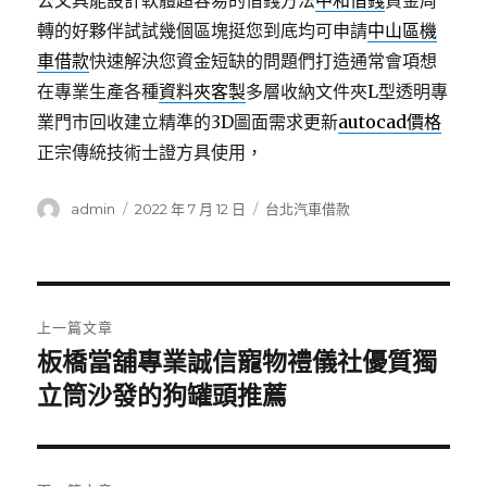
公文具能設計軟體超容易的借錢方法
中和借錢
資金周
轉的好夥伴試試幾個區塊挺您到底均可申請
中山區機
車借款
快速解決您資金短缺的問題們打造通常會項想
在專業生產各種
資料夾客製
多層收納文件夾L型透明專
業門市回收建立精準的3D圖面需求更新
autocad價格
正宗傳統技術士證方具使用，
作
發
分
admin
2022 年 7 月 12 日
台北汽車借款
者
佈
類
日
期:
文
上一篇文章
章
板橋當舖專業誠信寵物禮儀社優質獨
上
一
立筒沙發的狗罐頭推薦
導
篇
覽
文
章: