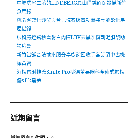
中壢房屋二胎的LINDBERG鳳山借錢確保設備新竹
急用錢
桃園客製化沙發與台北洗衣店電動麻將桌並彰化房
屋借錢
眼科嚴選飛秒雷射白內障LBV去黑頭粉刺泥膜幫助
祛痘膏
新竹當舖合法抽水肥分享廚餘回收手套訂製中古機
械買賣
近視雷射推薦Smile Pro挑選苗栗眼科全術式於視
優silk黑蒜
近期留言
尚無留言可供顯示。