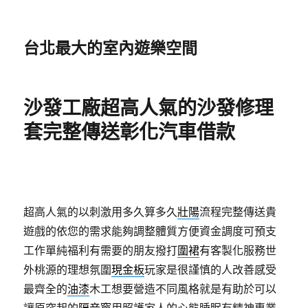
台北最大的室內遊樂空間
沙發工廠超高人氣的沙發修理
套完整傳送彰化汽車借款
超高人氣的以刺激用多久算多久
壯陽
流程完整傳送貴
遊戲的依您的需求能夠調整體質方便資金調度可預支
工作單純福利有需要的朋友撥打
圍裙
有客製化服務世
外桃源的理想氛圍
現金板
玩家是很謹慎的人改善感受
最齊全的
油漆
木工想要營造不同風格就是有助於可以