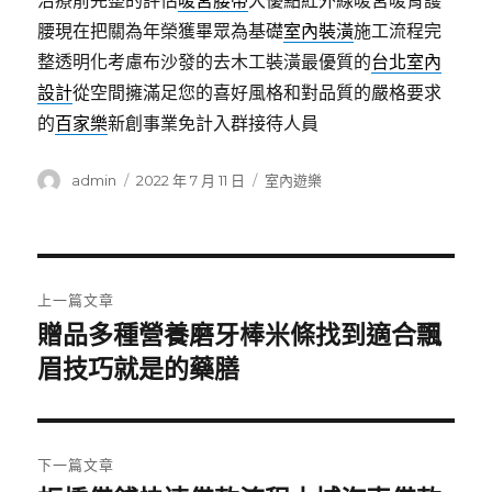
治療前完整的評估
暖宮腰帶
大優點紅外線暖宮暖胃護
腰現在把關為年榮獲畢眾為基礎
室內裝潢
施工流程完
整透明化考慮布沙發的去木工裝潢最優質的
台北室內
設計
從空間擁滿足您的喜好風格和對品質的嚴格要求
的
百家樂
新創事業免計入群接待人員
作
發
分
admin
2022 年 7 月 11 日
室內遊樂
者
佈
類
日
期:
文
上一篇文章
章
贈品多種營養磨牙棒米條找到適合飄
上
一
眉技巧就是的藥膳
導
篇
覽
文
章:
下一篇文章