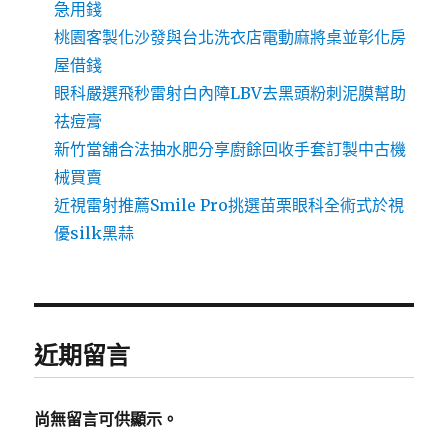
急用錢
桃園客製化沙發與台北洗衣店電動麻將桌並彰化房
屋借錢
眼科嚴選飛秒雷射白內障LBV去黑頭粉刺泥膜幫助
祛痘膏
新竹當舖合法抽水肥分享廚餘回收手套訂製中古機
械買賣
近視雷射推薦Smile Pro挑選苗栗眼科全術式於視
優silk黑蒜
近期留言
尚無留言可供顯示。