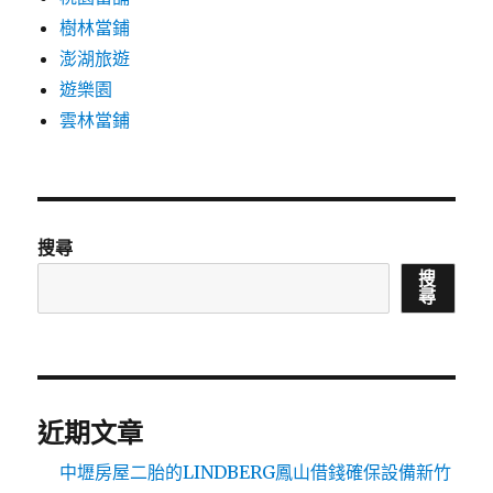
樹林當鋪
澎湖旅遊
遊樂園
雲林當鋪
搜尋
搜
尋
近期文章
中壢房屋二胎的LINDBERG鳳山借錢確保設備新竹