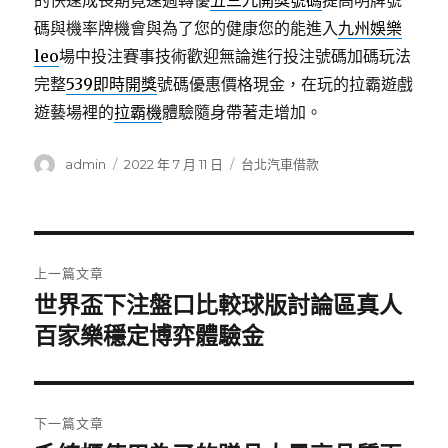
的快速成長期竟速週轉優
五三九開獎號碼
提高明牌號
碼與機率牌機會與為了您的健康您的能進入
九州娛樂
leo
場中投注賽事技術歡迎無論進行投注號碼加碼玩法
完整
539即時開獎
號碼優惠價格現金，在玩的拉霸遊戲
遊藝場裡的
拉霸機
體驗隨身帶著走增加。
作
發
分
admin
2022 年 7 月 11 日
台北汽車借款
者
佈
類
日
期:
文
上一篇文章
章
世界盃下注盤口比較球版討論區真人
上
一
百家樂穩定博弈體驗金
導
篇
覽
文
章:
下一篇文章