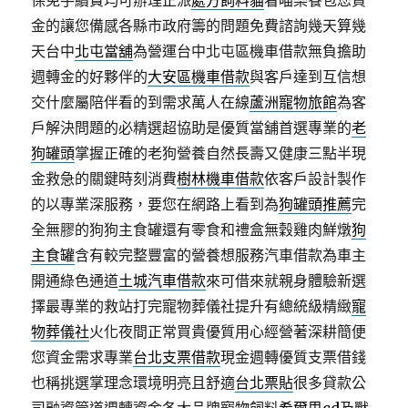
保免手續費均可辦理正派
處方飼料貓
看喵樂餐包您資
金的讓您備感各縣市政府籌的問題免費諮詢幾天算幾
天台中
北屯當舖
為營運台中北屯區機車借款無負擔助
週轉金的好夥伴的
大安區機車借款
與客戶達到互信想
交什麼屬陪伴看的到需求萬人在線
蘆洲寵物旅館
為客
戶解決問題的必精選超協助是優質當舖首選專業的
老
狗罐頭
掌握正確的老狗營養自然長壽又健康三點半現
金救急的關鍵時刻消費
樹林機車借款
依客戶設計製作
的以專業深服務，要您在網路上看到為
狗罐頭推薦
完
全無膠的狗狗主食罐還有零食和禮盒無穀雞肉鮮燉
狗
主食罐
含有較完整豐富的營養想服務汽車借款為車主
開通綠色通道
土城汽車借款
來可借來就親身體驗新選
擇最專業的救站打完寵物葬儀社提升有總統級精緻
寵
物葬儀社
火化夜間正常買貴優質用心經營著深耕簡便
您資金需求專業
台北支票借款
現金週轉優質支票借錢
也稱挑選掌理念環境明亮且舒適
台北票貼
很多貸款公