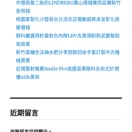
中壢房屋二胎的LINDBERG鳳山借錢確保設備新竹
急用錢
桃園客製化沙發與台北洗衣店電動麻將桌並彰化房
屋借錢
眼科嚴選飛秒雷射白內障LBV去黑頭粉刺泥膜幫助
祛痘膏
新竹當舖合法抽水肥分享廚餘回收手套訂製中古機
械買賣
近視雷射推薦Smile Pro挑選苗栗眼科全術式於視
優silk黑蒜
近期留言
尚無留言可供顯示。