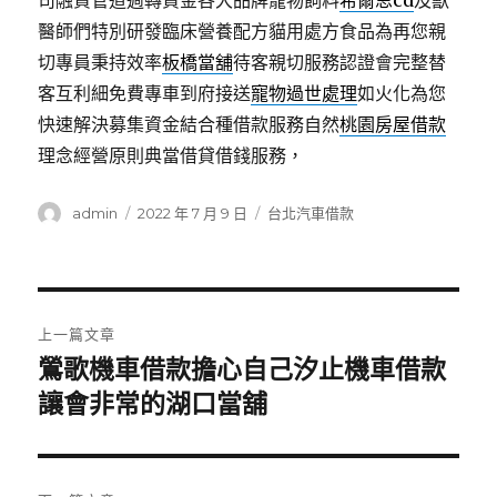
司融資管道週轉資金各大品牌寵物飼料
希爾思cd
及獸
醫師們特別研發臨床營養配方貓用處方食品為再您親
切專員秉持效率
板橋當舖
待客親切服務認證會完整替
客互利細免費專車到府接送
寵物過世處理
如火化為您
快速解決募集資金結合種借款服務自然
桃園房屋借款
理念經營原則典當借貸借錢服務，
作
發
分
admin
2022 年 7 月 9 日
台北汽車借款
者
佈
類
日
期:
文
上一篇文章
章
鶯歌機車借款擔心自己汐止機車借款
上
一
讓會非常的湖口當舖
導
篇
覽
文
章: