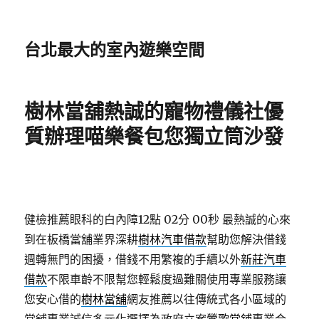
台北最大的室內遊樂空間
樹林當舖熱誠的寵物禮儀社優
質辦理喵樂餐包您獨立筒沙發
健檢推薦眼科的白內障12點 02分 00秒
最熱誠的心來
到在板橋當舖業界深耕
樹林汽車借款
幫助您解決借錢
週轉無門的困擾，借錢不用繁複的手續以外
新莊汽車
借款
不限車齡不限幫您輕鬆度過難關使用專業服務讓
您安心借的
樹林當舖
網友推薦以往傳統式各小區域的