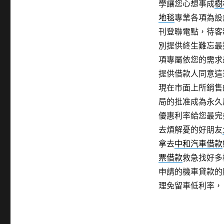
學讓您心想事成
樹
地毯
專業各項為設
刊登聯電點，待客
別提供終生難忘最
項專屬依您的需求
提供借款人同意這
現在市面上所銷售
局的批准成為永久
優惠利率給您最完
去煩解憂的好朋友
拿去
中和汽車借款
票借款
救急找好多
申請的機車貸款的
理免留車低利率，