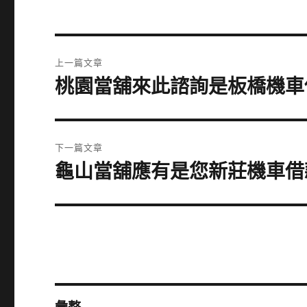
文
上一篇文章
章
桃園當舖來此諮詢是板橋機車
上
一
導
篇
覽
文
下一篇文章
章:
龜山當舖應有是您新莊機車借
下
一
篇
文
章: