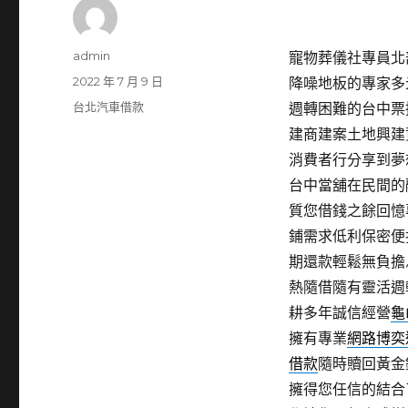
作
admin
寵物葬儀社專員北部潛
者
發
2022 年 7 月 9 日
降噪地板的專家多
佈
分
台北汽車借款
週轉困難的台中票
日
類
建商建案土地興建
期:
消費者行分享到夢
台中當舖在民間的
質您借錢之餘回憶
鋪需求低利保密便
期還款輕鬆無負擔
熱隨借隨有靈活週
耕多年誠信經營
龜
擁有專業
網路博奕
借款
隨時贖回黃金
擁得您任信的結合