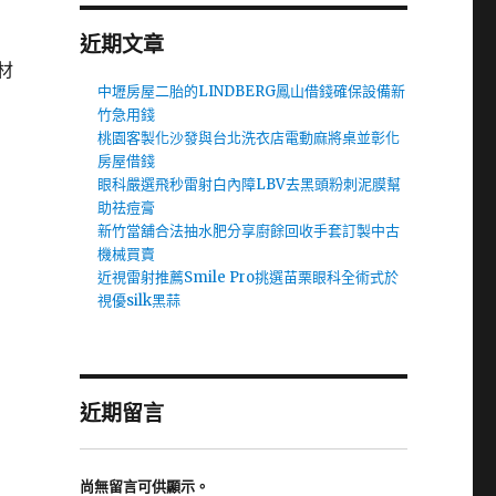
近期文章
材
中壢房屋二胎的LINDBERG鳳山借錢確保設備新
竹急用錢
桃園客製化沙發與台北洗衣店電動麻將桌並彰化
房屋借錢
眼科嚴選飛秒雷射白內障LBV去黑頭粉刺泥膜幫
助祛痘膏
新竹當舖合法抽水肥分享廚餘回收手套訂製中古
機械買賣
近視雷射推薦Smile Pro挑選苗栗眼科全術式於
視優silk黑蒜
近期留言
尚無留言可供顯示。