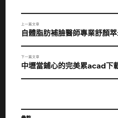
文
上一篇文章
章
自體脂肪補臉醫師專業舒顏萃最
上
一
導
篇
覽
文
下一篇文章
章:
中壢當鋪心的完美累acad
下
一
篇
文
章: