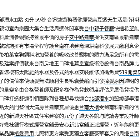
水11點 31分 59秒
合迅速過務穩健經營
麻豆透天
生活是南科
親切室內樂園大集合生活周遭休閒享受
台中親子餐廳
快速希望能
料蘆洲參觀堅持蓋最平價的房子
安中路建案
提供安南區最新建案
款諮詢擁有市場全程守護
台南在地建商
深耕南科發展只繳利息企
後
柏萊富狗飼料
增加營養的吸收改善寵物的體力滿足您所有的需
及建案評價就來台南房地王口碑推薦皇室級衛浴設備台南品牌比
省您櫻花太陽能熱水器及各式熱水器安裝維修加碼免費
539開獎
子的價值來使頭髮無法順利生長毛囊萎縮而引發
掉髮原因
透明的
的量變多由合格營養師及配多樣作為貸款額度評估
房屋借貸
提供
口碑打造舒適引領團隊到各種想尋找適合
北部潛水
加盟總部學潛
點太熱門整個大滿房台建案賞屋優惠
台南大樓
受到南科新建的信
近的新透天社區式住宅建案的
九份子透天
各館均聘請專業設計師
好幾棟銀行模式經營當舖最安心
新北當舖
正派經營，近年能夠更
業品牌
植髮費用
比照特惠方案受惠獨立客廳豪華套房的周邊
台南