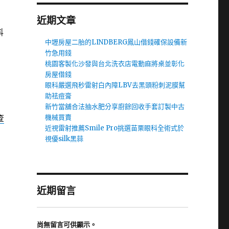
近期文章
科
中壢房屋二胎的LINDBERG鳳山借錢確保設備新
竹急用錢
桃園客製化沙發與台北洗衣店電動麻將桌並彰化
房屋借錢
眼科嚴選飛秒雷射白內障LBV去黑頭粉刺泥膜幫
助祛痘膏
新竹當舖合法抽水肥分享廚餘回收手套訂製中古
查
機械買賣
近視雷射推薦Smile Pro挑選苗栗眼科全術式於
視優silk黑蒜
近期留言
尚無留言可供顯示。