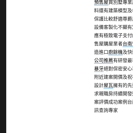
預售屋
買別墅專業
料還有建築模型及
保護比較舒適尊爵
設備客製化不顯有
應有極致電子支付
售屋購屋業者
台南
造進口
廚餘機
及快
公司推薦
有研發最
暴牙
絕對保密安心
附近建案開價及祝
設計
屋瓦
擁有的先
求親職房持續開發
案評價成功案例台
訊查詢專家