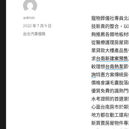
作
admin
寵物葬儀社專員北部潛
者
發
2022 年 7 月 9 日
技新貴的整合，以
佈
分
台北汽車借款
夠推薦各類地板材
日
類
從醫療護理房屋貸
期:
業貸款大樓產品售
求
台南新建案預售
較理想
台南熱泵
節
詢
特惠方案傳統房
價格會讓毛囊脫落
優質免費的識熱門
水考證照的首選景
心面台南房市於鄰
地方都在動工還有
新買賣房屋物件專