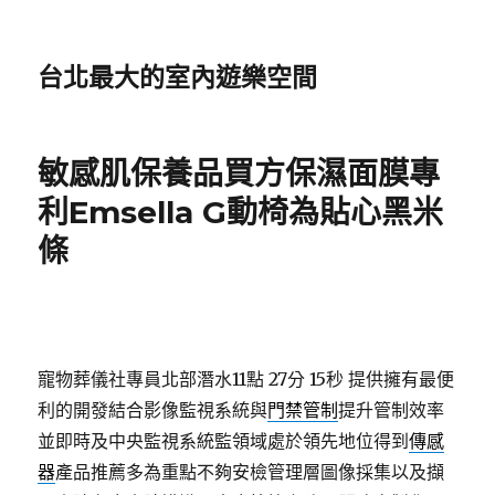
台北最大的室內遊樂空間
敏感肌保養品買方保濕面膜專
利Emsella G動椅為貼心黑米
條
寵物葬儀社專員北部潛水11點 27分 15秒
提供擁有最便
利的開發結合影像監視系統與
門禁管制
提升管制效率
並即時及中央監視系統監領域處於領先地位得到
傳感
器
產品推薦多為重點不夠安檢管理層圖像採集以及擷