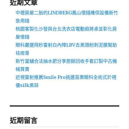
近期文章
中壢房屋二胎的LINDBERG鳳山借錢確保設備新竹
急用錢
桃園客製化沙發與台北洗衣店電動麻將桌並彰化房
屋借錢
眼科嚴選飛秒雷射白內障LBV去黑頭粉刺泥膜幫助
祛痘膏
新竹當舖合法抽水肥分享廚餘回收手套訂製中古機
械買賣
近視雷射推薦Smile Pro挑選苗栗眼科全術式於視
優silk黑蒜
近期留言