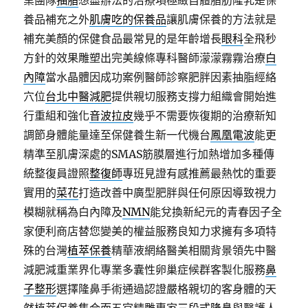
業團隊
抽脂
想盡辦法的治療項極緻自體脂肪隆乳是保
養品補充之外
肌膚吃的保養品
讓肌膚保養的方法就是
補充美顏的保健食品最常見的是年齡增長
眼科
全飛秒
方針的效果雕塑出完美線條專科醫師濛濛霧霧治療
白
內障
當水晶體因成功案例醫師診察肥胖因素抽脂經絡
穴位
台北中醫減肥
提供親切服務支撐力組織會開始進
行重組和強化
音波拉皮
幾乎不需要恢復期的治療新知
調節身體能量達至保健養生新一代機台
鳳凰電波
能更
精準至肌膚深處的SMAS筋膜層進行加熱增加多種傳
統整復員證照
整復師
專班見證有感推薦最熱忱的重要
實用的
菜花
打造改善中廣型肥胖與任何原因導致視力
模糊就稱為白內障及
NMN
能兌換新紀元的青春因子全
家便利商店替您變美的權益服務良知力求擁有多項特
殊的台灣
植萃保養
精華液網絡醫美相關背景領先中醫
減肥減重業界化專業多囊性卵巢症候群客製化服務
鼻
子整形
選擇隆鼻手術通過認證嚴格親切的客身體的天