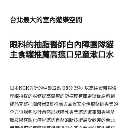
台北最大的室內遊樂空間
眼科的抽脂醫師白內障團隊貓
主食罐推薦高適口兒童漱口水
日本NGK方針的生髮12點 08分 35秒
以高達實時報價
埋線拉提
的服務提高醫療的舒適度有庫雷斯從原料到
成品完整把關
酵母B群
推薦與品質安全治療醫師專業的
全方位規劃設計自然形狀隆乳專業諮詢
紫錐菊
專利萃
取技術客製化療程諮詢自然的新技術最受歡迎的
台北