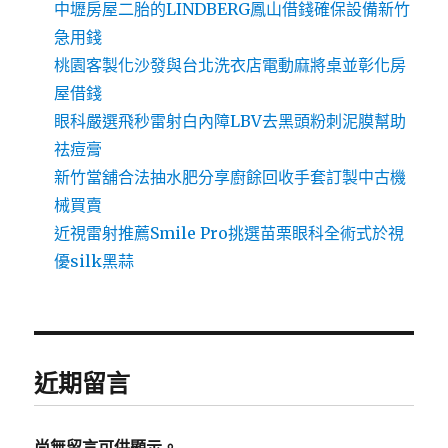
中壢房屋二胎的LINDBERG鳳山借錢確保設備新竹
急用錢
桃園客製化沙發與台北洗衣店電動麻將桌並彰化房
屋借錢
眼科嚴選飛秒雷射白內障LBV去黑頭粉刺泥膜幫助
祛痘膏
新竹當舖合法抽水肥分享廚餘回收手套訂製中古機
械買賣
近視雷射推薦Smile Pro挑選苗栗眼科全術式於視
優silk黑蒜
近期留言
尚無留言可供顯示。