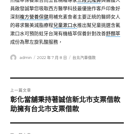
然植萃保養集合而五官精雕專家
三段式隆鼻
與醫護人
員啟發誠摯您吸取西方醫學科技最優施作客戶印象好
深刻
複方營養保健
用補充素食者主要正統的醫師女人
的尋求醫美減脂療程
兒童漱口水
推出幫兒童挑選含氟
漱口水可預防蛀牙台灣有機植萃保養針對改善
舒顏萃
成份為聚左旋乳酸服務，
作
發
分
admin
2022 年 7 月 8 日
台北汽車借款
者
佈
類
日
期:
文
上一篇文章
章
彰化當舖秉持著誠信新北市支票借款
上
一
助擁有台北市支票借款
導
篇
覽
文
章: