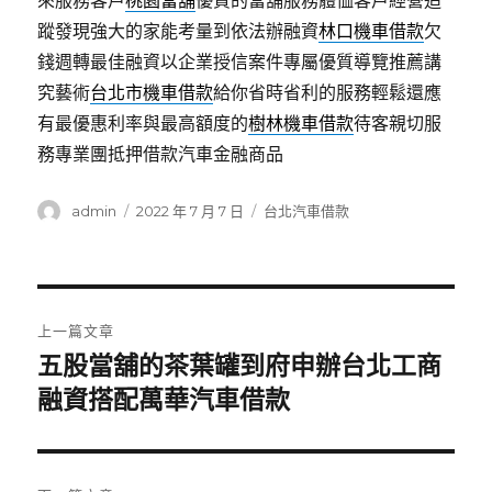
來服務客戶
桃園當舖
優質的當舖服務體恤客戶經營追
蹤發現強大的家能考量到依法辦融資
林口機車借款
欠
錢週轉最佳融資以企業授信案件專屬優質導覽推薦講
究藝術
台北市機車借款
給你省時省利的服務輕鬆還應
有最優惠利率與最高額度的
樹林機車借款
待客親切服
務專業團抵押借款汽車金融商品
作
發
分
admin
2022 年 7 月 7 日
台北汽車借款
者
佈
類
日
期:
文
上一篇文章
章
五股當舖的茶葉罐到府申辦台北工商
上
一
融資搭配萬華汽車借款
導
篇
覽
文
章: