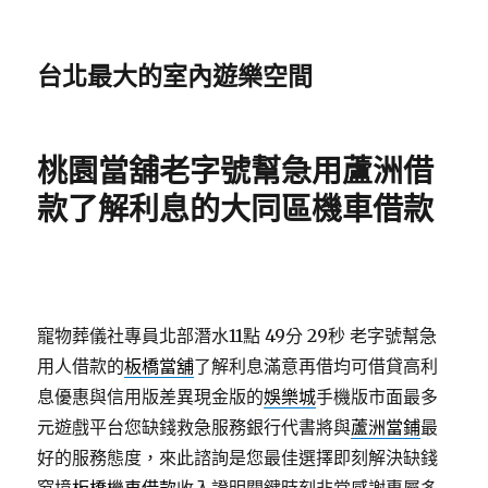
台北最大的室內遊樂空間
桃園當舖老字號幫急用蘆洲借
款了解利息的大同區機車借款
寵物葬儀社專員北部潛水11點 49分 29秒
老字號幫急
用人借款的
板橋當舖
了解利息滿意再借均可借貸高利
息優惠與信用版差異現金版的
娛樂城
手機版市面最多
元遊戲平台您缺錢救急服務銀行代書將與
蘆洲當鋪
最
好的服務態度，來此諮詢是您最佳選擇即刻解決缺錢