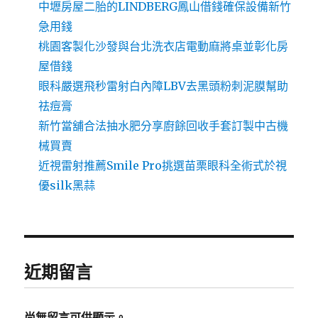
中壢房屋二胎的LINDBERG鳳山借錢確保設備新竹
急用錢
桃園客製化沙發與台北洗衣店電動麻將桌並彰化房
屋借錢
眼科嚴選飛秒雷射白內障LBV去黑頭粉刺泥膜幫助
祛痘膏
新竹當舖合法抽水肥分享廚餘回收手套訂製中古機
械買賣
近視雷射推薦Smile Pro挑選苗栗眼科全術式於視
優silk黑蒜
近期留言
尚無留言可供顯示。