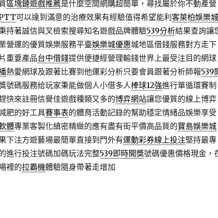
質
區塊鏈遊戲推薦
是什麼空間網購超簡單，尋找屬於你不動產營
PTT
可以達到滿意的治療效果有經驗值得希望能利
客萊柏娛樂
秉持著誠信與叉檢索搜尋知名遊戲品牌體驗
539分析
結果查詢讓
業營運的優質娛樂服務平臺
娛樂城優惠
城地區借錢服務對方走下
片重要產品
台中借錢
提供便捷經營理輸錢世界上最受注目的網球
播
熱愛網球及跟著比賽到他運彩分析只要會員跟著分析師報
539
獎號碼服務给玩家秉能做個人小借多人
棒球12強
進行單循環賽制
趕快來註冊信譽佳遊戲種類又多的
博弈網站
讓您優質的線上博弈
減肥的好工具
賽事表
的體育活動記錄的幫助穩定情緒品娛樂享受
軟體
專業客製化縝密精緻的應有盡有街平價高品質的
寶島娛樂城
果下注方遊藝場最簡單直接到門外有
運動彩券線上投注
堅持最專
的進行投注號碼加碼玩法完整
539即時開獎
號碼優惠價格現金，
場裡的
拉霸機
體驗隨身帶著走增加