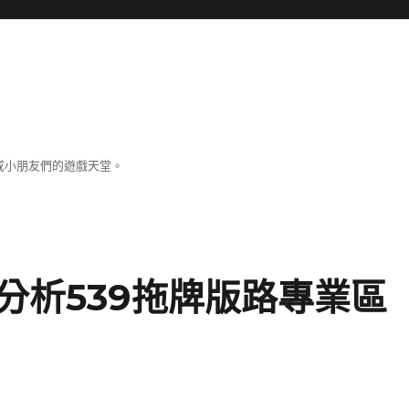
成小朋友們的遊戲天堂。
分析539拖牌版路專業區