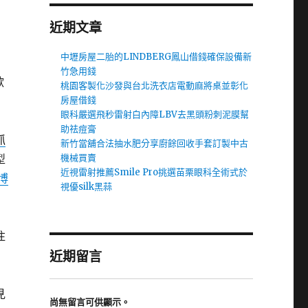
近期文章
中壢房屋二胎的LINDBERG鳳山借錢確保設備新
竹急用錢
歡
桃園客製化沙發與台北洗衣店電動麻將桌並彰化
房屋借錢
眼科嚴選飛秒雷射白內障LBV去黑頭粉刺泥膜幫
助祛痘膏
抓
新竹當舖合法抽水肥分享廚餘回收手套訂製中古
型
機械買賣
近視雷射推薦Smile Pro挑選苗栗眼科全術式於
博
視優silk黑蒜
注
近期留言
見
尚無留言可供顯示。