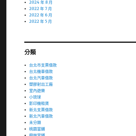
2024 年 8 月
2022 年 7 月
2022 年 6 月
2022 年 5 月
分類
台北市支票借款
台北機車借款
台北汽車借款
塑膠射出工廠
室內遊樂
小琉球
影印機租賃
新北支票借款
新北汽車借款
未分類
桃園當舖
樹林當鋪