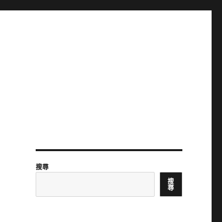
搜尋
搜
尋