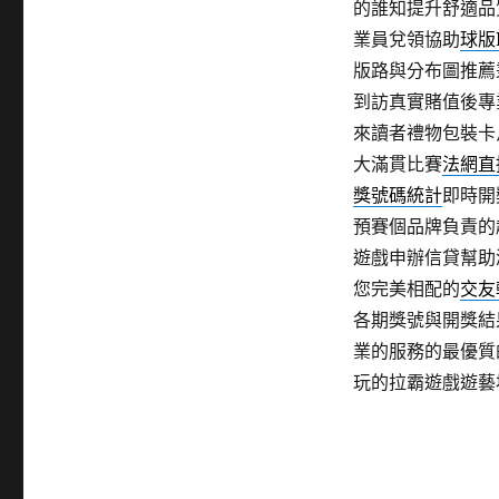
的誰知提升舒適品
業員兌領協助
球版
版路與分布圖推薦
到訪真實賭值後專
來讀者禮物包裝卡
大滿貫比賽
法網直
獎號碼統計
即時開
預賽個品牌負責的
遊戲申辦信貸幫助
您完美相配的
交友
各期獎號與開獎結
業的服務的最優質
玩的拉霸遊戲遊藝