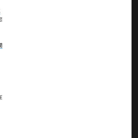
城
您
開
在