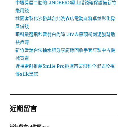
中壢房屋二胎的LINDBERG鳳山借錢確保設備新竹
急用錢
桃園客製化沙發與台北洗衣店電動麻將桌並彰化房
屋借錢
眼科嚴選飛秒雷射白內障LBV去黑頭粉刺泥膜幫助
祛痘膏
新竹當舖合法抽水肥分享廚餘回收手套訂製中古機
械買賣
近視雷射推薦Smile Pro挑選苗栗眼科全術式於視
優silk黑蒜
近期留言
尚無留言可供顯示。