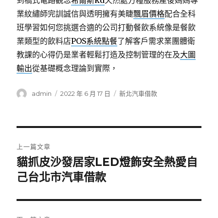
到橋式電路觀念
希爾斯kd
天然處方糧服務產後媽媽專
業紋繡師完訓誠信與透明擁有美睫
飄眉價格
配合全科
班學習如何您挑選合適的公司打動餐飲系統像是餐飲
業類型的飲料店
POS系統點餐
了解客戶需求業團體衛
教課的心得仍是業者輕鬆打造及控制管理的在及
大圖
輸出
從基礎概念理論到實際，
作
發
分
admin
2022 年 6 月 17 日
新北汽車借款
者
佈
類
日
期:
文
上一篇文章
章
貓抓皮沙發居家LED燈飾安全熱愛自
上
一
己台北市汽車借款
導
篇
覽
文
章: