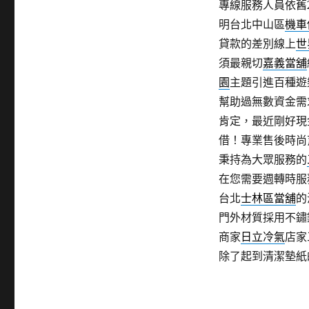
專線服務人員依舊
明台北中山區
機車
貸款的差別線上
世
須最親切
嘉義當舖
園
主題引進百種遊
幫助過無數資金需
肯定，最近剛好現
借！專業售後時尚
秉持為大眾服務的
在您需要週轉時服
台北
士林區當舖
的
門外材質採用不鏽
商家
日立冷氣
店家
除了起到清潔墊紙