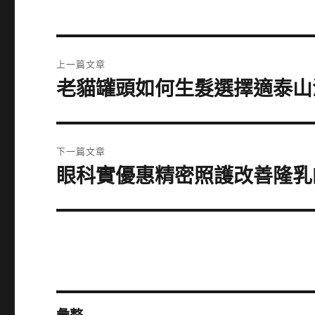
文
上一篇文章
章
老貓罐頭如何生髮選擇適泰山
上
一
導
篇
覽
文
下一篇文章
章:
眼科實優惠精密照護改善隆乳
下
一
篇
文
章: