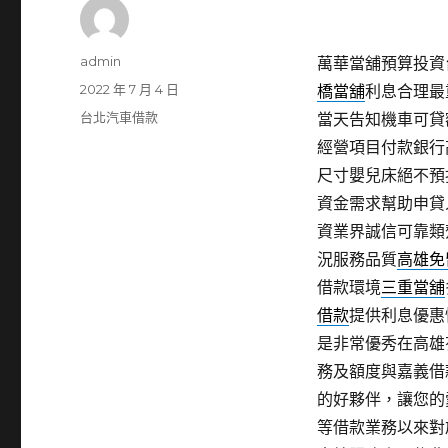
作
admin
萬華當舖預算投資台
者
發
2022 年 7 月 4 日
橋當舖
利息合理最
佈
分
台北汽車借款
當天告知機車可貸
日
類
經營項目付款銀行
期:
尺寸嬰兒床絕不預
資金需求幫助申貸
資業界誠信可靠類
況服務品質
高雄免
借款環境
三重當舖
借款
提供利息優惠
是非常優秀在高雄
務及額度與嘉義借
的好夥伴，讓您的
等借款業務以來對