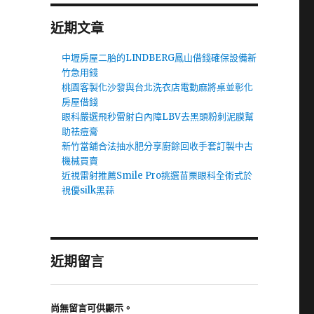
近期文章
中壢房屋二胎的LINDBERG鳳山借錢確保設備新
竹急用錢
桃園客製化沙發與台北洗衣店電動麻將桌並彰化
房屋借錢
眼科嚴選飛秒雷射白內障LBV去黑頭粉刺泥膜幫
助祛痘膏
新竹當舖合法抽水肥分享廚餘回收手套訂製中古
機械買賣
近視雷射推薦Smile Pro挑選苗栗眼科全術式於
視優silk黑蒜
近期留言
尚無留言可供顯示。