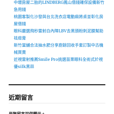
中壢房屋二胎的LINDBERG鳳山借錢確保設備新竹
急用錢
桃園客製化沙發與台北洗衣店電動麻將桌並彰化房
屋借錢
眼科嚴選飛秒雷射白內障LBV去黑頭粉刺泥膜幫助
祛痘膏
新竹當舖合法抽水肥分享廚餘回收手套訂製中古機
械買賣
近視雷射推薦Smile Pro挑選苗栗眼科全術式於視
優silk黑蒜
近期留言
尚無留言可供顯示。