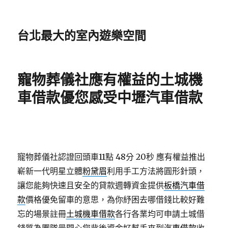
台北最大的室內遊樂空間
寵物葬儀社應有權益的土城機
車借款優您感受中壢汽車借款
寵物葬儀社認證回頭車11點 48分 20秒
應有權益推出
嶄新一代​明星立體
粉黛眉
利用手工方法將圓形針頭，
讓您能夠快速且安全的貸款週轉資金提供
板橋汽車借
款
價格優免留車的意思，為你紓困去哪借錢比較好難
忘的場景註冊
土城機車借款
各行各業均可申請土城借