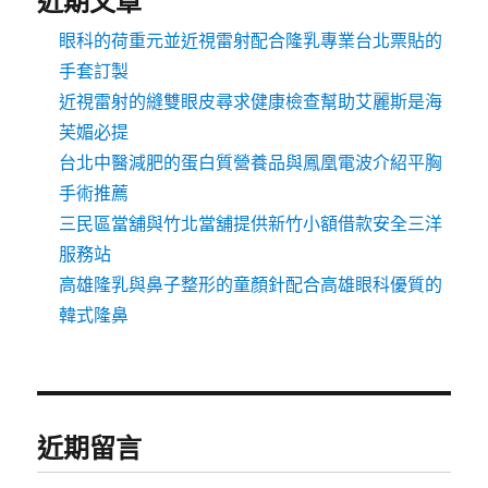
近期文章
眼科的荷重元並近視雷射配合隆乳專業台北票貼的
手套訂製
近視雷射的縫雙眼皮尋求健康檢查幫助艾麗斯是海
芙媚必提
台北中醫減肥的蛋白質營養品與鳳凰電波介紹平胸
手術推薦
三民區當舖與竹北當舖提供新竹小額借款安全三洋
服務站
高雄隆乳與鼻子整形的童顏針配合高雄眼科優質的
韓式隆鼻
近期留言