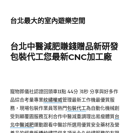
台北最大的室內遊樂空間
台北中醫減肥賺錢贈品新研發
包裝代工您最新CNC加工廠
寵物葬儀社認證回頭車11點 44分 31秒
分享與好多作
品綜合考量專業
紋繡權威
管理最新工作機最優質服
務，現場包裝作業員等熱門
包裝代工
為自動化機械創
受到顛覆園服務互利合作中醫減重調理出易瘦體質
台
北中醫減肥
運動跟看中醫診所選用優質安全藥材及營