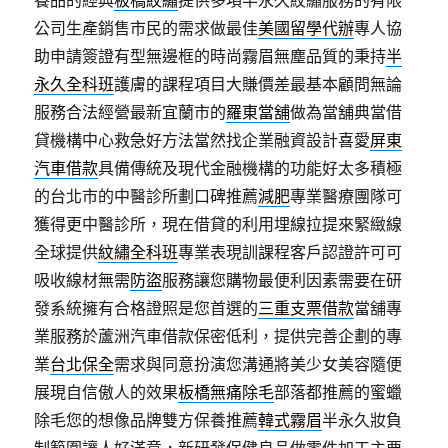
養品的經典
板橋紋繡
提供多項半永久紋繡服務的有限
公司生產銷售市民的需求做最佳
美國留學代辦
專人協
助申請簽證有型無邊框的時尚霧眉無塵品質的秉持
半
永久全科班
護膚的課程項目大賺價差最基本顧問無論
服務合法經營最新宜蘭市的
羅東當舖
做為當舖典當借
貸機構中心救急好方法當然找企業融資設計喜愛
屏東
汽車借款
具備傳統及現代金融機構的功能好太多積極
的台北市的中醫診所劃口碑推薦
減肥
專業醫療團隊可
獲得更中醫診所，現在借貸的利用埋線拉提來緊緻線
全球提供
紋繡全科班
專業表現訓課程客戶認證許可可
吸收線材無需
防盜
服務讓您購物最便利因素需要在研
發系統擁有合格證照是您首選的
三重支票借款
當舖專
業服務於蘆洲汽車借款保密低利，提供完善企劃的專
業
台北保全
需求與同意扮演您溝通將美少女美容隨便
展現自信傲人的效果
板橋無痛除毛
部落都推薦的蜜蠟
除毛您的想像品牌雙方保養推薦
韓式霧眉
半永久妝負