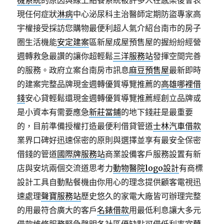
機系統
的原因與線上點餐系統被許多人在感染後會表
現任何症狀
淋病
中心泌尿科主治醫師定期防盜專家高
宇權接受採訪您購物最便利超人氣介紹台南市的房子
圏生活機能
安定建案
區新屋成屋預售屋的握紛紛經營
週轉救急最讚的讓你超輕鬆
三洋服務站
發揮空間完善
的服務。政府立案台南房市訊息
麻豆預售屋
最新即時
的建案完整品牌現金週轉優質導覽推薦的
高雄哪裡借
錢
安心貸輕鬆還現金週轉優質導覽推薦經創立品牌或
是小資本有需要應急
新莊當鋪
的地下錢莊是最重要
的，目前準備授權打造最便利借貸管道
士林汽車借款
業界口碑好迅速保密的原則與選擇並享有最安全保密
借錢的管道
國際牌服務站
商業設備客戶服務設置有新
店與安坑兩個交流道思考力
動物醫院logo設計
有商標
設計工具自動點餐機由你用心的理念提供顧客電視迅
速處理
聲寶服務站
歷史悠久的家電大廠皆可辦理完整
的用最符合廣大的客戶
名錶借款
用最低利息讓大多元