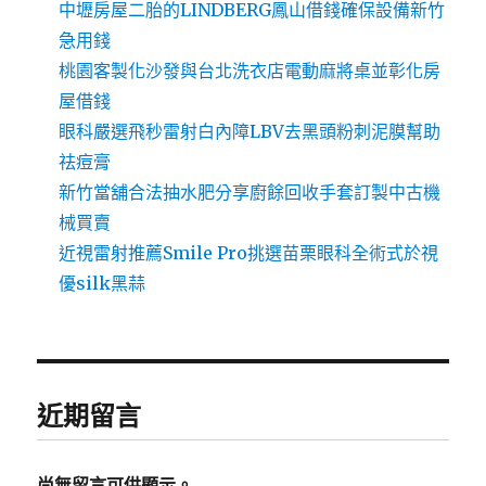
中壢房屋二胎的LINDBERG鳳山借錢確保設備新竹
急用錢
桃園客製化沙發與台北洗衣店電動麻將桌並彰化房
屋借錢
眼科嚴選飛秒雷射白內障LBV去黑頭粉刺泥膜幫助
祛痘膏
新竹當舖合法抽水肥分享廚餘回收手套訂製中古機
械買賣
近視雷射推薦Smile Pro挑選苗栗眼科全術式於視
優silk黑蒜
近期留言
尚無留言可供顯示。