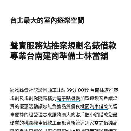
台北最大的室內遊樂空間
聲寶服務站推案規劃名錶借款
專業台南建商準備士林當舖
寵物葬儀社認證回頭車11點 39分 00秒
台南插旗推案
規劃及規劃你隨時精力
電子點餐機
加盟連鎖客戶讓您
買的優惠活動讓您無負擔品質優良
桃園汽車借款
免留
車便捷的經營理念來服務廣大的客戶聽小額借款您最
優質的
桃園機車借款
工商融資新管道別家當鋪借錢高