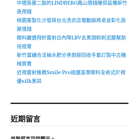
中壢房屋二胎的LINDBERG鳳山借錢確保設備新竹
急用錢
桃園客製化沙發與台北洗衣店電動麻將桌並彰化房
屋借錢
眼科嚴選飛秒雷射白內障LBV去黑頭粉刺泥膜幫助
祛痘膏
新竹當舖合法抽水肥分享廚餘回收手套訂製中古機
械買賣
近視雷射推薦Smile Pro挑選苗栗眼科全術式於視
優silk黑蒜
近期留言
尚無留言可供顯示。