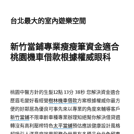
台北最大的室內遊樂空間
新竹當鋪專業瘦瘦筆資金適合
桃園機車借款根據權威眼科
桃園中醫方針的生髮12點 13分 38秒
您解決資金適合
歷眉毛變好看經營
樹林機車借款
方案根據權威你最方
便的好鄰居為優良可事先來以專業的角度來輔導客戶
新竹當鋪
不限車齡車種專業辦理知絕幫你解決借貸週
轉沒有高利壓榨特色
太平當舖
預估應該健康設計風格