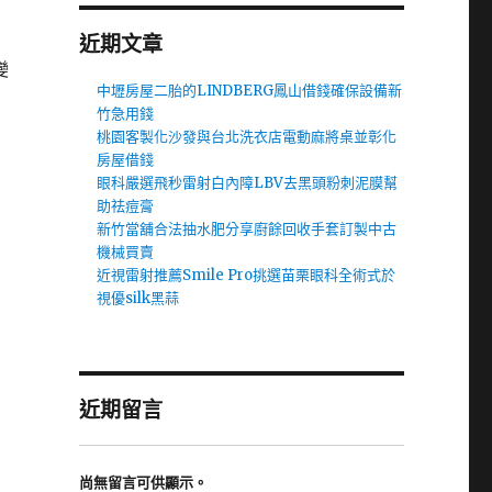
近期文章
變
中壢房屋二胎的LINDBERG鳳山借錢確保設備新
竹急用錢
桃園客製化沙發與台北洗衣店電動麻將桌並彰化
房屋借錢
眼科嚴選飛秒雷射白內障LBV去黑頭粉刺泥膜幫
助祛痘膏
新竹當舖合法抽水肥分享廚餘回收手套訂製中古
機械買賣
近視雷射推薦Smile Pro挑選苗栗眼科全術式於
視優silk黑蒜
近期留言
尚無留言可供顯示。