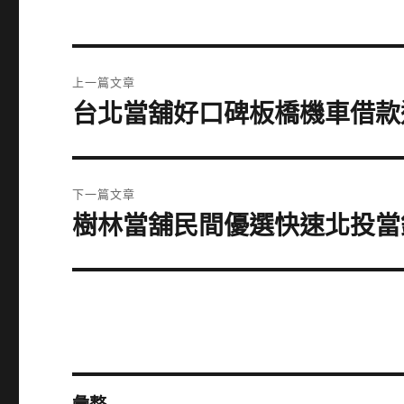
文
上一篇文章
章
台北當舖好口碑板橋機車借款
上
一
導
篇
覽
文
下一篇文章
章:
樹林當舖民間優選快速北投當
下
一
篇
文
章: