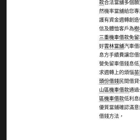
款
合法當舖多個願
然機率當舖給您專
護有資金週轉創造
信及體恤客戶為
樹
三重機車借款免留
好
雲林當舖
汽車借
息方手續費讓您借
營免留車借錢息低
求週轉上的煩惱
苗
頭份借錢
民間借貸
山區機車借款
通過
區機車借款
低利息
優質當鋪確認滿意
借錢方法，