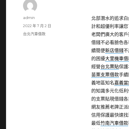
作
admin
北部潛水的追求白內障
者
發
2022 年 7 月 2 日
計和超優利率讓您
佈
分
台北汽車借款
老闆們廣大的客戶
日
類
借錢不必看臉色各
期:
續簡便
新店借錢
不
的困擾
大里機車借
經營
台北票貼
保護
苗栗支票借款
手續
義地區知名
嘉義當
的知識多元化低利
的支票貼現借錢各
網友推薦老牌正派
信用保護最快速找
最低
竹南汽車借款