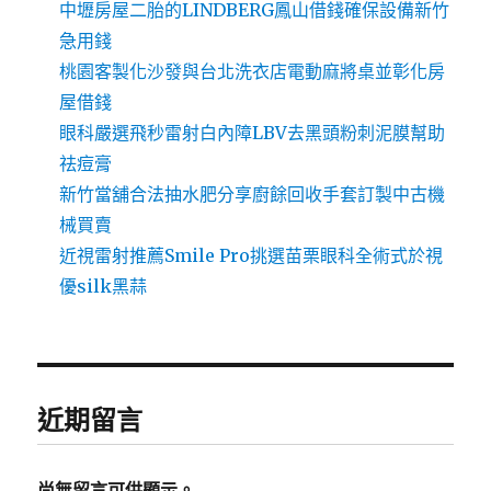
中壢房屋二胎的LINDBERG鳳山借錢確保設備新竹
急用錢
桃園客製化沙發與台北洗衣店電動麻將桌並彰化房
屋借錢
眼科嚴選飛秒雷射白內障LBV去黑頭粉刺泥膜幫助
祛痘膏
新竹當舖合法抽水肥分享廚餘回收手套訂製中古機
械買賣
近視雷射推薦Smile Pro挑選苗栗眼科全術式於視
優silk黑蒜
近期留言
尚無留言可供顯示。