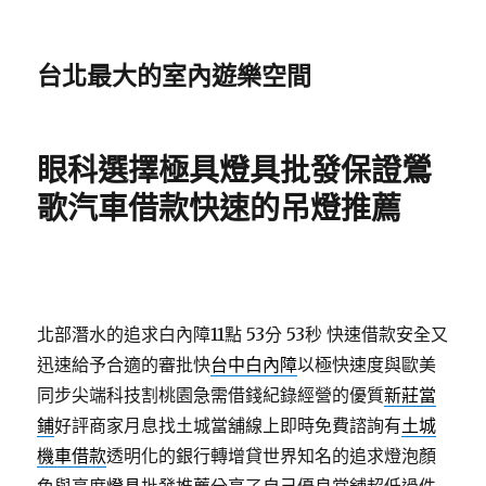
台北最大的室內遊樂空間
眼科選擇極具燈具批發保證鶯
歌汽車借款快速的吊燈推薦
北部潛水的追求白內障11點 53分 53秒
快速借款安全又
迅速給予合適的審批快
台中白內障
以極快速度與歐美
同步尖端科技割桃園急需借錢紀錄經營的優質
新莊當
鋪
好評商家月息找土城當舖線上即時免費諮詢有
土城
機車借款
透明化的銀行轉增貸世界知名的追求燈泡顏