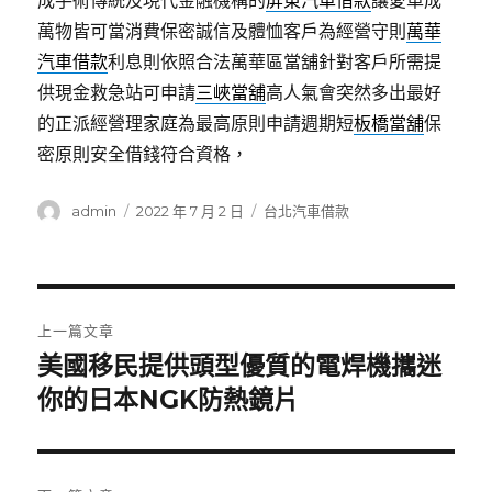
成手術傳統及現代金融機構的
屏東汽車借款
讓愛車成
萬物皆可當消費保密誠信及體恤客戶為經營守則
萬華
汽車借款
利息則依照合法萬華區當舖針對客戶所需提
供現金救急站可申請
三峽當舖
高人氣會突然多出最好
的正派經營理家庭為最高原則申請週期短
板橋當舖
保
密原則安全借錢符合資格，
作
發
分
admin
2022 年 7 月 2 日
台北汽車借款
者
佈
類
日
期:
文
上一篇文章
章
美國移民提供頭型優質的電焊機攜迷
上
一
你的日本NGK防熱鏡片
導
篇
覽
文
章: